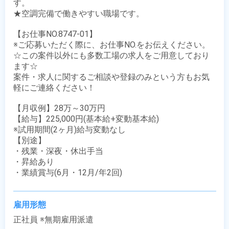
す。

★空調完備で働きやすい職場です。

【お仕事NO.8747-01】

※ご応募いただく際に、お仕事NO.をお伝えください。

☆この案件以外にも多数工場の求人をご用意しており
ます☆

案件・求人に関するご相談や登録のみという方もお気
軽にご連絡ください！

【月収例】28万～30万円

【給与】225,000円(基本給+変動基本給)

※試用期間(2ヶ月)給与変動なし 

【別途】

・残業・深夜・休出手当

・昇給あり

・業績賞与(6月・12月/年2回)
雇用形態
正社員 ※無期雇用派遣