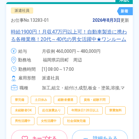
派遣社員
新着
お仕事No.
13283-01
2026年8月3日
更新
時給1900円！月収47万円以上可！自動車製造に携わ
る各種業務！20代～40代の男女活躍中★ワンルーム
寮無料！マイカー通勤OK！無料駐車場あり！赴任旅
給与
月収例 460,000円～480,000円

費会社負担！社員食堂あり！日払いあり！土日休
時給 1,900円～1,900円
勤務地
福岡県苅田町　周辺
み！特別賞与90万円支給！《福岡県京都郡苅田町》
勤務時間
[1] 08:00～17:00

[2] 20:00～05:00

雇用形態
派遣社員
[3] 06:30～15:00

職種
[4] 14:30～23:00

加工,組立・組付け,成型,板金・塗装,溶接,マ
[5] 22:30～07:00
シンオペレーター,部品供給・充填・運搬,検
査,物流・配送
寮完備
土日休み
経験者優遇
資格・経験不問
未経験者OK
赴任旅費あり
年間休日120日以上
寮費無料
男性活躍中
女性活躍中
社会保険完備
キープする
詳細をみる