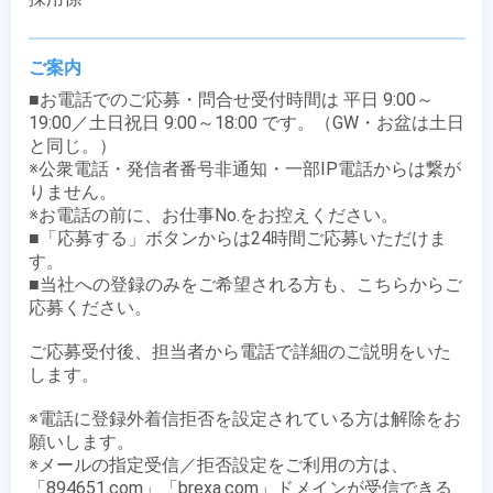
ご案内
■お電話でのご応募・問合せ受付時間は 平日 9:00～
19:00／土日祝日 9:00～18:00 です。（GW・お盆は土日
と同じ。）

※公衆電話・発信者番号非通知・一部IP電話からは繋が
りません。

※お電話の前に、お仕事No.をお控えください。

■「応募する」ボタンからは24時間ご応募いただけま
す。

■当社への登録のみをご希望される方も、こちらからご
応募ください。

ご応募受付後、担当者から電話で詳細のご説明をいた
します。

※電話に登録外着信拒否を設定されている方は解除をお
願いします。

※メールの指定受信／拒否設定をご利用の方は、
「894651.com」「brexa.com」ドメインが受信できる