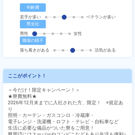
年齢層
若手が多い
ベテランが多い
男女比
男性
女性
職場の様子
落ち着きがある
活気がある
ここがポイント！
＜今だけ！限定キャンペーン！＞

★寮費無料★

2026年12月末までに入社された方、限定！　※規定あ
り

照明・カーテン・ガスコンロ・冷蔵庫・

電子レンジ・洗濯機・ロフト・テレビ・自転車など

生活に必要な備品がついた寮をご用意！

寮周辺にはスーパーやコンビニなどもあり生活も便利♪
