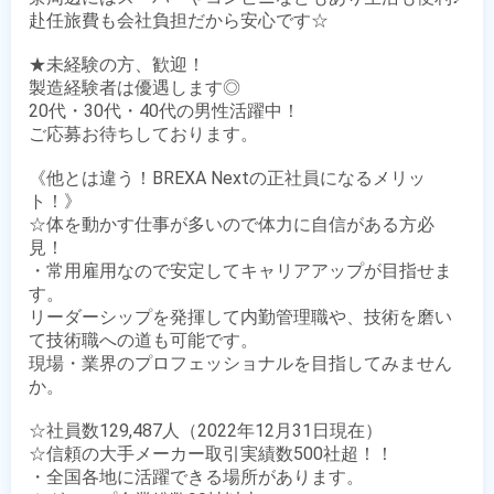
赴任旅費も会社負担だから安心です☆

★未経験の方、歓迎！

製造経験者は優遇します◎

20代・30代・40代の男性活躍中！

ご応募お待ちしております。

《他とは違う！BREXA Nextの正社員になるメリッ
ト！》

☆体を動かす仕事が多いので体力に自信がある方必
見！

・常用雇用なので安定してキャリアアップが目指せま
す。

リーダーシップを発揮して内勤管理職や、技術を磨い
て技術職への道も可能です。

現場・業界のプロフェッショナルを目指してみません
か。

☆社員数129,487人（2022年12月31日現在）

☆信頼の大手メーカー取引実績数500社超！！

・全国各地に活躍できる場所があります。
