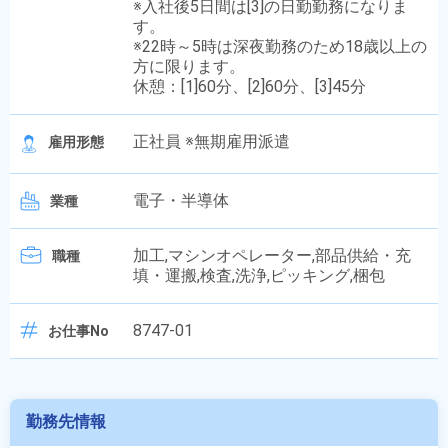
※入社後5日間は[3]の日勤勤務になりま
す。
※22時～5時は深夜勤務のため18歳以上の
方に限ります。
休憩：[1]60分、[2]60分、[3]45分
正社員 ※無期雇用派遣
雇用形態
電子・半導体
業種
加工,マシンオペレーター,部品供給・充
職種
填・運搬,検査,洗浄,ピッキング,梱包
8747-01
お仕事No
勤務先情報