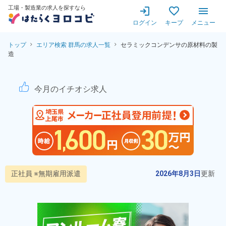
工場・製造業の求人を探すなら
ログイン
キープ
メニュー
トップ
エリア検索 群馬の求人一覧
セラミックコンデンサの原材料の製
造
セラミックコンデンサの原材
今月のイチオシ求人
正社員 ※無期雇用派遣
2026年8月3日
更新