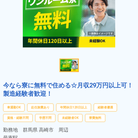
今なら寮に無料で住める☆月収29万円以上可！
製造経験者歓迎！
車通勤OK
赴任旅費あり
年間休日120日以上
経験者優遇
資格・経験不問
学歴不問
未経験者OK
寮費無料
勤務地
群馬県 高崎市 周辺
最寄駅