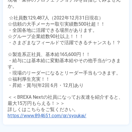
か。

 ☆社員数129,487人（2022年12月31日現在）

☆信頼の大手メーカー取引実績数500社超！！

・全国各地に活躍できる場所があります。

☆グループ企業総数90社以上！！！

・さまざまなフィールドで活躍できるチャンスも！？

☆製造系正社員、基本給165,600円！！

・給与には基本給に変動基本給やその他手当がつきま
す。

・現場のリーダーになるとリーダー手当もつきます。

☆福利厚生充実！！

・昇給・賞与(年2回 6月・12月)あり

＜＜BREXA Nextの社員になってお友達を紹介すると、
最大15万円もらえる！＞＞

https://www.894651.com/qr/syoukai/