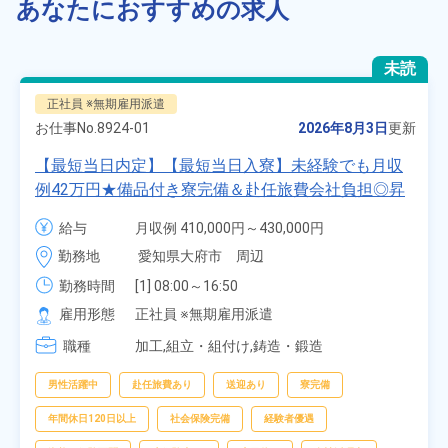
あなたにおすすめの求人
未読
正社員 ※無期雇用派遣
お仕事No.
8924-01
2026年8月3日
更新
【最短当日内定】【最短当日入寮】未経験でも月収
例42万円★備品付き寮完備＆赴任旅費会社負担◎昇
給・業績賞与あり！組立や塗装など自動車製造の各
給与
月収例 410,000円～430,000円

種作業！《愛知県大府市》
月給 277,000円～277,000円
勤務地
愛知県大府市　周辺
勤務時間
[1] 08:00～16:50

[2] 06:25～15:10

雇用形態
正社員 ※無期雇用派遣
[3] 17:05～01:50
職種
加工,組立・組付け,鋳造・鍛造
男性活躍中
赴任旅費あり
送迎あり
寮完備
年間休日120日以上
社会保険完備
経験者優遇