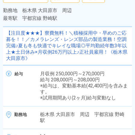
勤務地
栃木県 大田原市 周辺
最寄駅
宇都宮線 野崎駅
【注目度★★★】寮費無料！＼積極採用中・早めのご応
募を！！／カメラレンズ・レンズ部品の製造業務！空調
完備♪夏も冬も快適でキレイな職場◎平均勤続年数3年以
上★土日休み×月収例26万円以上♪正社員雇用！《栃木県
大田原市》
月収例 250,000円～270,000円
給与
給与 208,000円～208,000円
※給与は、変動基本給(42,400円)を含みま
す。
※試用期間あり(2ヶ月)給与変動なし
栃木県 大田原市 周辺 宇都宮線 野崎
勤務地
駅