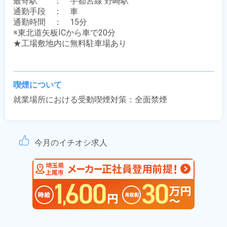
最寄駅　　：　宇都宮線 野崎駅

通勤手段　：　車

通勤時間　：　15分

※東北道矢板ICから車で20分

★工場敷地内に無料駐車場あり

喫煙について
就業場所における受動喫煙対策：全面禁煙
今月のイチオシ求人