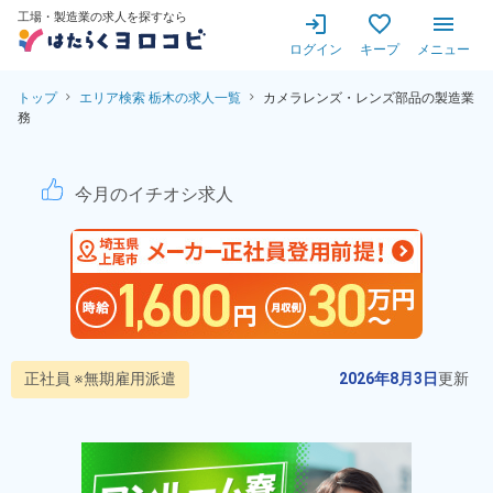
工場・製造業の求人を探すなら
ログイン
キープ
メニュー
トップ
エリア検索 栃木の求人一覧
カメラレンズ・レンズ部品の製造業
務
【注目度★★★】寮費無料！
今月のイチオシ求人
正社員 ※無期雇用派遣
2026年8月3日
更新