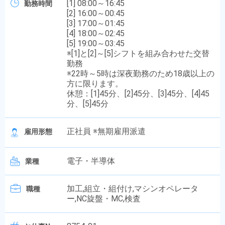
[1] 08:00～16:45
勤務時間
[2] 16:00～00:45
[3] 17:00～01:45
[4] 18:00～02:45
[5] 19:00～03:45
※[1]と[2]～[5]シフトを組み合わせた交替
勤務
※22時～5時は深夜勤務のため18歳以上の
方に限ります。
休憩：[1]45分、[2]45分、[3]45分、[4]45
分、[5]45分
正社員 ※無期雇用派遣
雇用形態
電子・半導体
業種
加工,組立・組付け,マシンオペレータ
職種
ー,NC旋盤・MC,検査