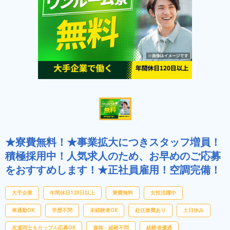
★寮費無料！★事業拡大につきスタッフ増員！
積極採用中！人気求人のため、お早めのご応募
をおすすめします！★正社員雇用！空調完備！
大手企業
年間休日120日以上
寮費無料
女性活躍中
車通勤OK
学歴不問
未経験者OK
赴任旅費あり
土日休み
友達同士＆カップル応募OK
資格・経験不問
経験者優遇