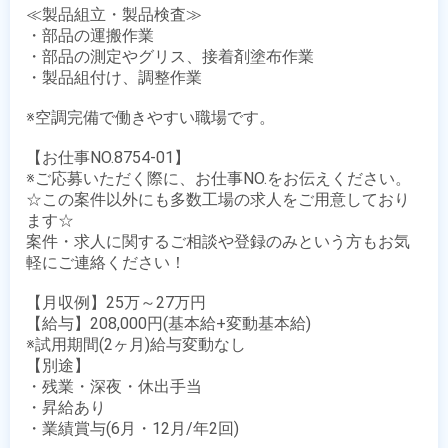
≪製品組立・製品検査≫

・部品の運搬作業

・部品の測定やグリス、接着剤塗布作業

・製品組付け、調整作業

※空調完備で働きやすい職場です。

【お仕事NO.8754-01】

※ご応募いただく際に、お仕事NO.をお伝えください。

☆この案件以外にも多数工場の求人をご用意しており
ます☆

案件・求人に関するご相談や登録のみという方もお気
軽にご連絡ください！

【月収例】25万～27万円

【給与】208,000円(基本給+変動基本給)

※試用期間(2ヶ月)給与変動なし 

【別途】

・残業・深夜・休出手当

・昇給あり

・業績賞与(6月・12月/年2回)