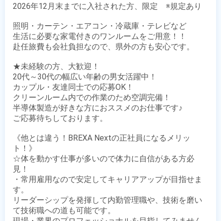
2026年12月末までに入社された方、限定　※規定あり

照明・カーテン・エアコン・冷蔵庫・テレビなど

生活に必要な家電付きのワンルームをご用意！！

赴任旅費も会社負担なので、県外の方も安心です。

★未経験の方、大歓迎！

20代～30代の幅広い年齢の男女活躍中！

カップル・友達同士での応募OK！

クリーンルーム内での作業のため空調完備！

半導体製造が好きな方におススメのお仕事です♪

ご応募待ちしております。

《他とは違う！BREXA Nextの正社員になるメリッ
ト！》

☆体を動かす仕事が多いので体力に自信がある方必
見！

・常用雇用なので安定してキャリアアップが目指せま
す。

リーダーシップを発揮して内勤管理職や、技術を磨い
て技術職への道も可能です。

現場・業界のプロフェッショナルを目指してみません