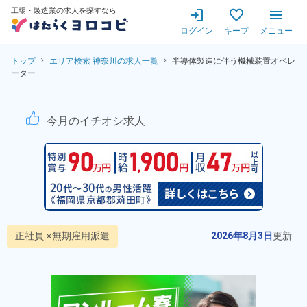
工場・製造業の求人を探すなら
ログイン
キープ
メニュー
トップ
エリア検索 神奈川の求人一覧
半導体製造に伴う機械装置オペレ
ーター
機械装置オペレーター！備品付
今月のイチオシ求人
正社員 ※無期雇用派遣
2026年8月3日
更新