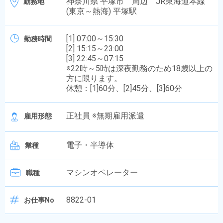
神奈川県 平塚市 周辺 JR東海道本線
勤務地
(東京～熱海) 平塚駅
[1] 07:00～15:30
勤務時間
[2] 15:15～23:00
[3] 22:45～07:15
※22時～5時は深夜勤務のため18歳以上の
方に限ります。
休憩：[1]60分、[2]45分、[3]60分
正社員 ※無期雇用派遣
雇用形態
電子・半導体
業種
マシンオペレーター
職種
8822-01
お仕事No