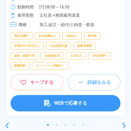
勤務時間
[1] 08:00～16:50

[2] 06:25～15:10

雇用形態
正社員 ※無期雇用派遣
[3] 17:05～01:50
職種
加工,組立・組付け,鋳造・鍛造
男性活躍中
赴任旅費あり
送迎あり
寮完備
年間休日120日以上
社会保険完備
経験者優遇
資格・経験不問
未経験者OK
土日休み
女性活躍中
寮費無料
キャンペーン実施中！
キープする
詳細をみる
WEBで応募する
❮
❯