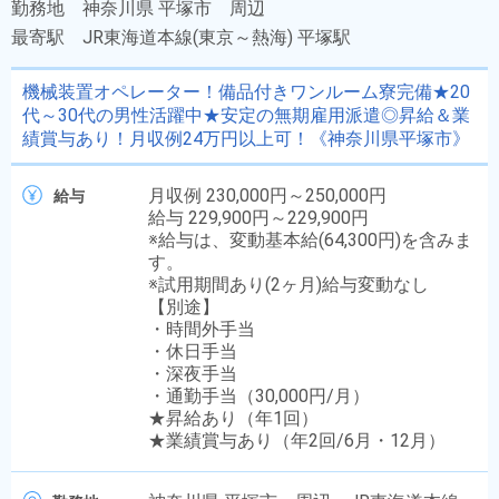
勤務地
神奈川県 平塚市 周辺
最寄駅
JR東海道本線(東京～熱海) 平塚駅
機械装置オペレーター！備品付きワンルーム寮完備★20
代～30代の男性活躍中★安定の無期雇用派遣◎昇給＆業
績賞与あり！月収例24万円以上可！《神奈川県平塚市》
月収例 230,000円～250,000円
給与
給与 229,900円～229,900円
※給与は、変動基本給(64,300円)を含みま
す。
※試用期間あり(2ヶ月)給与変動なし
【別途】
・時間外手当
・休日手当
・深夜手当
・通勤手当（30,000円/月）
★昇給あり（年1回）
★業績賞与あり（年2回/6月・12月）