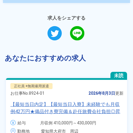
求人をシェアする
あなたにおすすめの求人
未読
正社員 ※無期雇用派遣
お仕事No.
8924-01
2026年8月3日
更新
【最短当日内定】【最短当日入寮】未経験でも月収
例42万円★備品付き寮完備＆赴任旅費会社負担◎昇
給・業績賞与あり！組立や塗装など自動車製造の各
給与
月収例 410,000円～430,000円

種作業！《愛知県大府市》
月給 277,000円～277,000円
勤務地
愛知県大府市　周辺