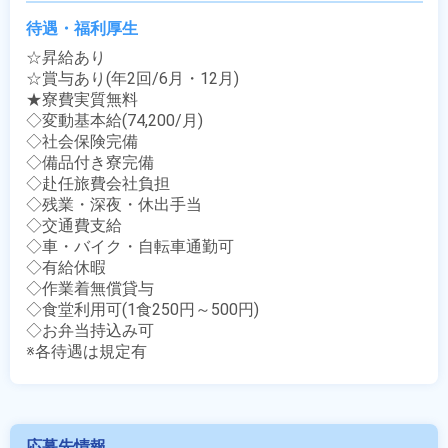
待遇・福利厚生
☆昇給あり

☆賞与あり(年2回/6月・12月)

★寮費実質無料

◇変動基本給(74,200/月)

◇社会保険完備

◇備品付き寮完備

◇赴任旅費会社負担

◇残業・深夜・休出手当

◇交通費支給

◇車・バイク・自転車通勤可

◇有給休暇

◇作業着無償貸与

◇食堂利用可(1食250円～500円)

◇お弁当持込み可

※各待遇は規定有
応募先情報