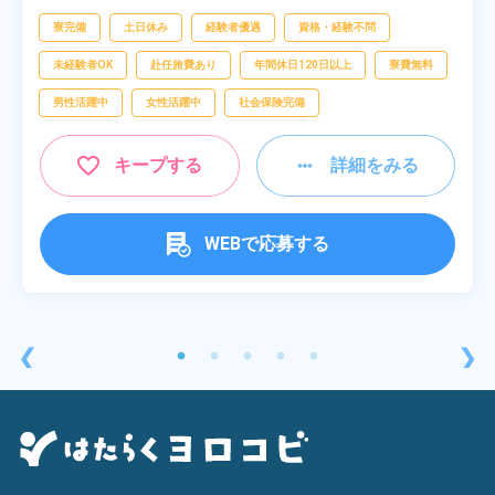
[5] 22:30～07:00
シンオペレーター,部品供給・充填・運搬,検
査,物流・配送
寮完備
土日休み
経験者優遇
資格・経験不問
未経験者OK
赴任旅費あり
年間休日120日以上
寮費無料
男性活躍中
女性活躍中
社会保険完備
キープする
詳細をみる
WEBで応募する
❮
❯