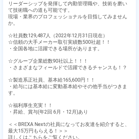
リーダーシップを発揮して内勤管理職や、技術を磨い
て技術職への道も可能です。

現場・業界のプロフェッショナルを目指してみません
か。

☆社員数129,487人（2022年12月31日現在）

☆信頼の大手メーカー取引実績数500社超！！

・全国各地に活躍できる場所があります。

☆グループ企業総数90社以上！！！

・さまざまなフィールドで活躍できるチャンスも！？

☆製造系正社員、基本給165,600円！！

・給与には基本給に変動基本給やその他手当がつきま
す。

☆福利厚生充実！！

・昇給、賞与(年2回 6月・12月)あり

＜＜BREXA Nextの社員になってお友達を紹介すると、
最大15万円もらえる！＞＞
