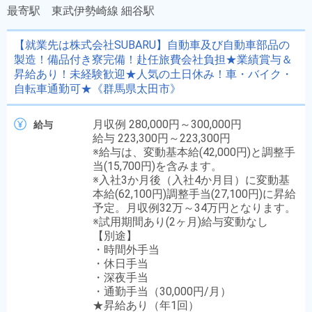
最寄駅
東武伊勢崎線 細谷駅
【就業先は株式会社SUBARU】自動車及び自動車部品の
製造！備品付き寮完備！赴任旅費会社負担★業績賞与＆
昇給あり！未経験歓迎★人気の土日休み！車・バイク・
自転車通勤可★《群馬県太田市》
月収例 280,000円～300,000円
給与
給与 223,300円～223,300円
※給与は、変動基本給(42,000円)と調整手
当(15,700円)を含みます。
※入社3か月後（入社4か月目）に変動基
本給(62,100円)調整手当(27,100円)に昇給
予定。月収例32万～34万円となります。
※試用期間あり(2ヶ月)給与変動なし
【別途】
・時間外手当
・休日手当
・深夜手当
・通勤手当（30,000円/月）
★昇給あり（年1回）