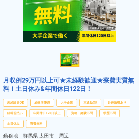
月収例29万円以上可★未経験歓迎★寮費実質無
料！土日休み&年間休日122日！
未経験者OK
経験者優遇
大手企業
車通勤OK
赴任旅費あり
給料前払い
年間休日120日以上
資格・経験不問
学歴不問
土日休み
寮費無料
勤務地
群馬県 太田市 周辺