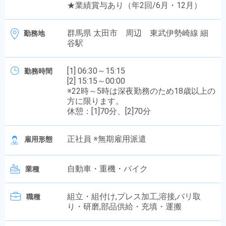
★業績賞与あり（年2回/6月・12月）
群馬県 太田市 周辺 東武伊勢崎線 細
勤務地
谷駅
[1] 06:30～15:15
勤務時間
[2] 15:15～00:00
※22時～5時は深夜勤務のため18歳以上の
方に限ります。
休憩：[1]70分、[2]70分
正社員 ※無期雇用派遣
雇用形態
自動車・重機・バイク
業種
組立・組付け,プレス加工,溶接,バリ取
職種
り・研磨,部品供給・充填・運搬