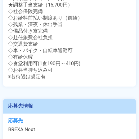
★調整手当支給（15,700円）

◇社会保険完備

◇お給料前払い制度あり（前給）

◇残業・深夜・休出手当

◇備品付き寮完備

◇赴任旅費会社負担

◇交通費支給

◇車・バイク・自転車通勤可

◇有給休暇

◇食堂利用可(1食190円～410円)

◇お弁当持ち込み可

※各待遇は規定有
応募先情報
応募先
BREXA Next