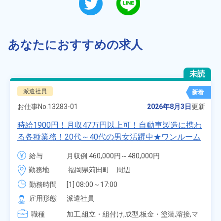
あなたにおすすめの求人
未読
派遣社員
新着
お仕事No.
13283-01
2026年8月3日
更新
時給1900円！月収47万円以上可！自動車製造に携わ
る各種業務！20代～40代の男女活躍中★ワンルーム
寮無料！マイカー通勤OK！無料駐車場あり！赴任旅
給与
月収例 460,000円～480,000円

費会社負担！社員食堂あり！日払いあり！土日休
時給 1,900円～1,900円
勤務地
福岡県苅田町　周辺
み！特別賞与90万円支給！《福岡県京都郡苅田町》
勤務時間
[1] 08:00～17:00

[2] 20:00～05:00

雇用形態
派遣社員
[3] 06:30～15:00

職種
[4] 14:30～23:00

加工,組立・組付け,成型,板金・塗装,溶接,マ