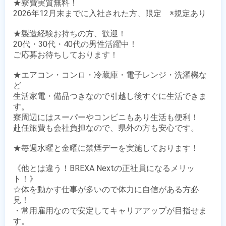
★寮費実質無料！

2026年12月末までに入社された方、限定　※規定あり

★製造経験お持ちの方、歓迎！

20代・30代・40代の男性活躍中！

ご応募お待ちしております！

★エアコン・コンロ・冷蔵庫・電子レンジ・洗濯機な
ど

生活家電・備品つきなので引越し後すぐに生活できま
す。

寮周辺にはスーパーやコンビニもあり生活も便利！

赴任旅費も会社負担なので、県外の方も安心です。

★毎週水曜と金曜に禁煙デーを実施しております！

《他とは違う！BREXA Nextの正社員になるメリッ
ト！》

☆体を動かす仕事が多いので体力に自信がある方必
見！ 

・常用雇用なので安定してキャリアアップが目指せま
す。
