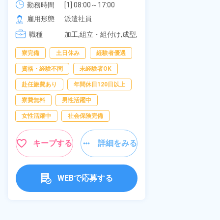
可！無料駐車
勤務時間
社員食堂あり！日払いあり！土日
勤務時間
[1] 08:00～17:00

の応募OK★
[2] 20:00～05:00

雇用形態
休み！特別賞与90万円支給！《福
雇用形態
派遣社員
[3] 06:30～15:00

岡県京都郡苅田町》
職種
職種
[4] 14:30～23:00

加工,組立・組付け,成型,
[5] 22:30～07:00
板金・塗装,溶接,マシン
寮完備
経
寮完備
土日休み
経験者優遇
オペレーター,部品供
給・充填・運搬,検査,物
資格・経験不問
資格・経験不問
未経験者OK
流・配送
赴任旅費あり
赴任旅費あり
年間休日120日以上
男性活躍中
寮費無料
男性活躍中
社会保険完備
女性活躍中
社会保険完備
キャンペーン実
キープする
詳細をみる
キープ
WEBで応募する