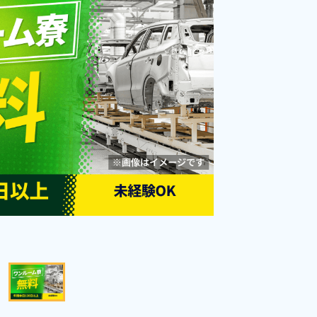
～食堂の利用OK!《愛知県小牧市》
勤務時間
08:00～17:00
雇用形態
派遣社員
職種
加工,組立・組付け,成型,
溶接,マシンオペレータ
男性活躍中
寮完備
ー
年間休日120日以上
社会保険完備
経験者優遇
資格・経験不問
未経験者OK
土日休み
寮費無料
女性活躍中
キープする
詳細をみる
WEBで応募する