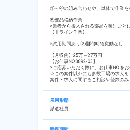
①～④の組み合わせや、単体で作業を行
⑤部品格納作業

※業者から搬入される部品を種別ごとに
【非ライン作業】 

※試用期間あり(2週間)時給変動なし

【月収例】25万～27万円

【お仕事NO.8892-03】

※ご応募いただく際に、お仕事NO.をお
☆この案件以外にも多数工場の求人を
案件・求人に関するご相談や登録のみ
雇用形態
派遣社員
勤務期間