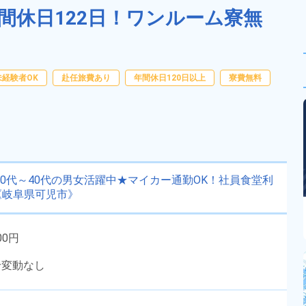
間休日122日！ワンルーム寮無
未経験者OK
赴任旅費あり
年間休日120日以上
寮費無料
20代～40代の男女活躍中★マイカー通勤OK！社員食堂利
《岐阜県可児市》
00円
給変動なし