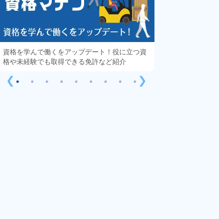
資格を学んで働くをアップデート！役に立つ資
知っておきたい「
格や未経験でも取得できる免許など紹介
する疑問や不安を
❮
❯