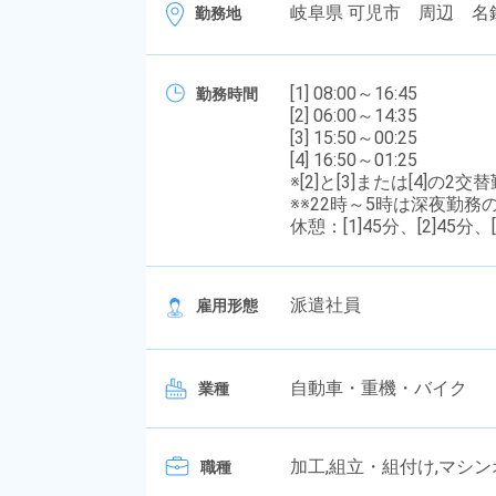
岐阜県 可児市 周辺 名
勤務地
[1] 08:00～16:45
勤務時間
[2] 06:00～14:35
[3] 15:50～00:25
[4] 16:50～01:25
※[2]と[3]または[4
※※22時～5時は深夜勤
休憩：[1]45分、[2]45分、[
派遣社員
雇用形態
自動車・重機・バイク
業種
加工,組立・組付け,マシ
職種