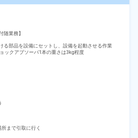
随業務】

ける部品を設備にセットし、設備を起動させる作業

ックアブソーバ1本の重さは3kg程度



所まで引取に行く
