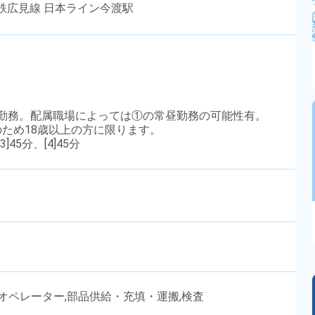
鉄広見線 日本ライン今渡駅
]の2交替勤務。配属職場によっては①の常昼勤務の可能性有。
務のため18歳以上の方に限ります。
3]45分、[4]45分
ンオペレーター,部品供給・充填・運搬,検査