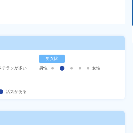
あるモノに魅了され続け気がつけばマニア
に！？ディープな世界にあなたもきっとハマる
はず！
男女比
ベテランが多い
男性
女性
活気がある