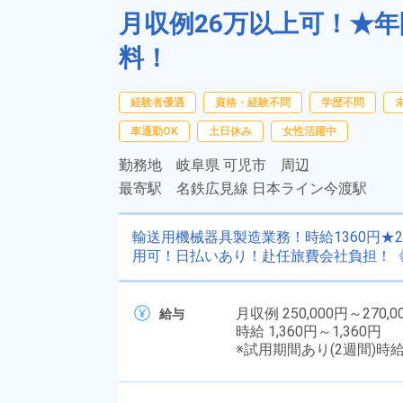
月収例26万以上可！★年
料！
経験者優遇
資格・経験不問
学歴不問
車通勤OK
土日休み
女性活躍中
勤務地
岐阜県 可児市 周辺
最寄駅
名鉄広見線 日本ライン今渡駅
輸送用機械器具製造業務！時給1360円★
用可！日払いあり！赴任旅費会社負担！
月収例 250,000円～270,0
給与
時給 1,360円～1,360円
※試用期間あり(2週間)時