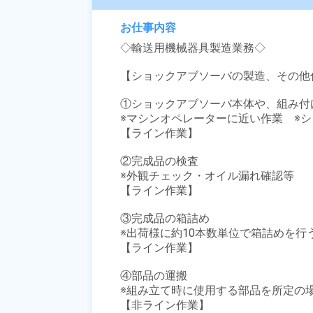
お仕事内容
◇輸送用機械器具製造業務◇

【ショックアブソーバの製造、その他付
①ショックアブソーバ本体や、組み付
※マシンオペレーターに近い作業　※ショ
【ライン作業】

②完成品の検査

※外観チェック・オイル漏れ確認等

【ライン作業】

③完成品の箱詰め

※出荷様に約10本数単位で箱詰めを行う
【ライン作業】

④部品の運搬

※組み立て時に使用する部品を所定の場
【非ライン作業】
