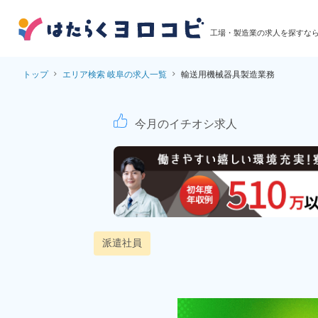
工場・製造業の求人を探すな
トップ
エリア検索 岐阜の求人一覧
輸送用機械器具製造業務
輸送用機械器具製造業
今月のイチオシ求人
派遣社員