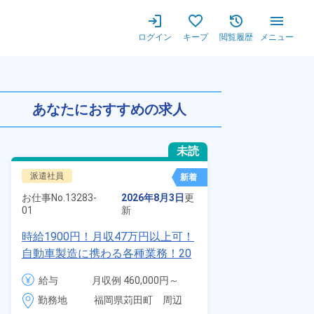
ログイン
キープ
閲覧履歴
メニュー
0代の男女活躍中★マイカー通勤
あなたにおすすめの求人
未読
派遣社員
正社員 ※無期
新着
お仕事No.
7011
お仕事No.
13283-
2026年8月3日
更
01
01
新
自動車の溶接
時給1900円！月収47万円以上可！
査業務！月収
自動車製造に携わる各種業務！20
付きワンルー
代～40代の男女活躍中★ワンルー
給与
給与
月収例 460,000円～
会社負担★人
ム寮無料！マイカー通勤OK！無料
480,000円

勤務地
＆業績賞与あ
勤務地
福岡県苅田町　周辺
駐車場あり！赴任旅費会社負担！
時給 1,900円～1,900円