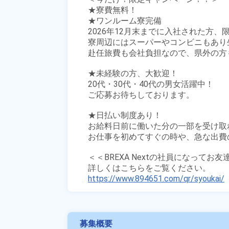
★寮費無料！

★ワンルーム寮完備

2026年12月末までに入社された方、限
寮周辺にはスーパーやコンビニもあり生
赴任旅費も会社負担なので、県外の方も
★未経験の方、大歓迎！

20代・30代・40代の男女活躍中！

ご応募お待ちしております。

★日払い制度あり！

お給料日前に働いた分の一部を受け取
お仕事を初めてすぐの時や、急な出費の
＜＜BREXA Nextの社員になってお
https://www.894651.com/qr/syoukai/
募集概要