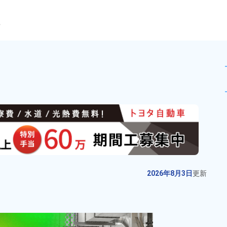
ら
務！時給1360円★20代～4
未読
派遣社員
お仕事No.
12236-
2026年8月3日
更
01
新
電子部品製造に伴う機械オペレー
2026年8月3日
更新
ター！月収例32万円以上★未経験
歓迎★日勤＆土日休み！寮費無料
給与
月収例 310,000円～
★ワンルーム寮完備！日払い制度
330,000円

勤務地
愛知県小牧市　周辺
あり！マイカー通勤OK！1食400円
時給 1,800円～1,800円