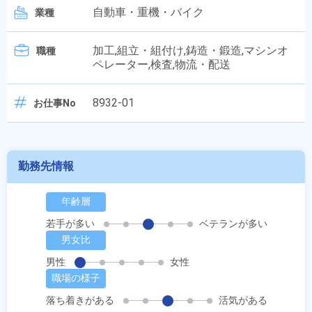
自動車・重機・バイク
業種
加工,組立・組付け,鋳造・鍛造,マシンオ
職種
ペレーター,検査,物流・配送
8932-01
お仕事No
勤務先情報
年齢層
若手が多い
ベテランが多い
男女比
男性
女性
職場の様子
落ち着きがある
活気がある