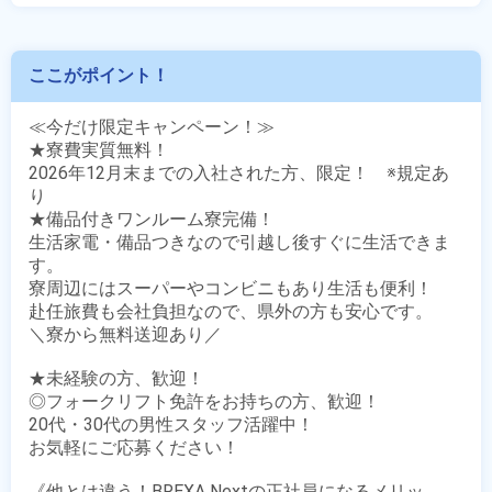
ここがポイント！
≪今だけ限定キャンペーン！≫

★寮費実質無料！

2026年12月末までの入社された方、限定！　※規定あ
り

★備品付きワンルーム寮完備！

生活家電・備品つきなので引越し後すぐに生活できま
す。

寮周辺にはスーパーやコンビニもあり生活も便利！

赴任旅費も会社負担なので、県外の方も安心です。

＼寮から無料送迎あり／

★未経験の方、歓迎！

◎フォークリフト免許をお持ちの方、歓迎！　

20代・30代の男性スタッフ活躍中！

お気軽にご応募ください！

《他とは違う！BREXA Nextの正社員になるメリッ