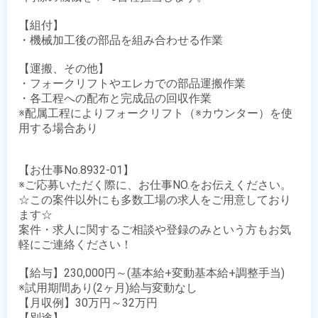
【組付】

・機械加工後の部品を組み合わせる作業

【運搬、その他】

・フォークリフトやエレカでの部品運搬作業

・各工程への配布と完成品の回収作業

※配属工程によりフォークリフト（※カウンター）を使
用する場合あり

【お仕事No.8932-01】

※ご応募いただく際に、お仕事NO.をお伝えください。

☆この案件以外にも多数工場の求人をご用意しており
ます☆

案件・求人に関するご相談や登録のみという方もお気
軽にご連絡ください！

【給与】230,000円～(基本給+変動基本給+調整手当)

※試用期間あり(2ヶ月)給与変動なし

【月収例】30万円～32万円

【別途】 
