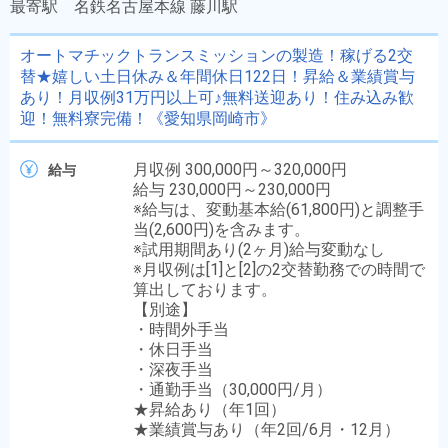
最寄駅
名鉄名古屋本線 藤川駅
オートマチックトランスミッションの製造！稼げる2交
替★嬉しい土日休み＆年間休日122日！昇給＆業績賞与
あり！月収例31万円以上可♪無料送迎あり！住み込み歓
迎！無料寮完備！《愛知県岡崎市》
月収例 300,000円～320,000円
給与
給与 230,000円～230,000円
※給与は、変動基本給(61,800円)と調整手
当(2,600円)を含みます。
※試用期間あり(2ヶ月)給与変動なし
※月収例は[1]と[2]の2交替勤務での時間で
算出しております。
【別途】
・時間外手当
・休日手当
・深夜手当
・通勤手当（30,000円/月）
★昇給あり（年1回）
★業績賞与あり（年2回/6月・12月）