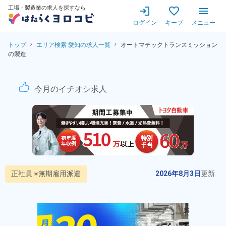
工場・製造業の求人を探すなら
ログイン
キープ
メニュー
トップ
エリア検索 愛知の求人一覧
オートマチックトランスミッション
の製造
オートマチックトランスミッシ
今月のイチオシ求人
正社員 ※無期雇用派遣
2026年8月3日
更新