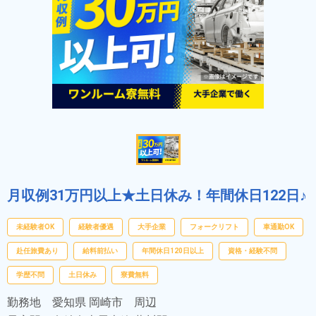
月収例31万円以上★土日休み！年間休日122日♪
未経験者OK
経験者優遇
大手企業
フォークリフト
車通勤OK
赴任旅費あり
給料前払い
年間休日120日以上
資格・経験不問
学歴不問
土日休み
寮費無料
勤務地
愛知県 岡崎市 周辺