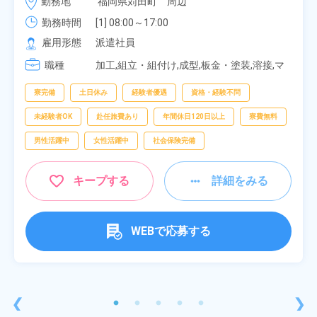
勤務地
福岡県苅田町　周辺
み！特別賞与90万円支給！《福岡県京都郡苅田町》
勤務時間
[1] 08:00～17:00

[2] 20:00～05:00

雇用形態
派遣社員
[3] 06:30～15:00

職種
[4] 14:30～23:00

加工,組立・組付け,成型,板金・塗装,溶接,マ
[5] 22:30～07:00
シンオペレーター,部品供給・充填・運搬,検
査,物流・配送
寮完備
土日休み
経験者優遇
資格・経験不問
未経験者OK
赴任旅費あり
年間休日120日以上
寮費無料
男性活躍中
女性活躍中
社会保険完備
キープする
詳細をみる
WEBで応募する
❮
❯