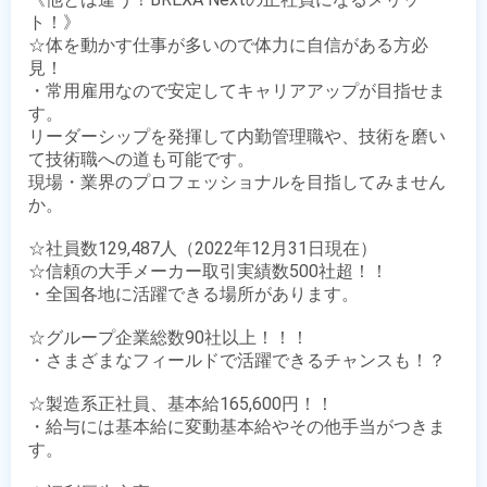
ト！》

☆体を動かす仕事が多いので体力に自信がある方必
見！ 

・常用雇用なので安定してキャリアアップが目指せま
す。

リーダーシップを発揮して内勤管理職や、技術を磨い
て技術職への道も可能です。

現場・業界のプロフェッショナルを目指してみません
か。

☆社員数129,487人（2022年12月31日現在）

☆信頼の大手メーカー取引実績数500社超！！

・全国各地に活躍できる場所があります。

☆グループ企業総数90社以上！！！

・さまざまなフィールドで活躍できるチャンスも！？

☆製造系正社員、基本給165,600円！！

・給与には基本給に変動基本給やその他手当がつきま
す。
