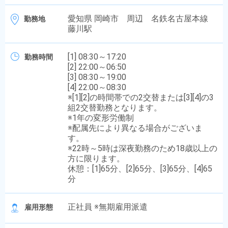
愛知県 岡崎市 周辺 名鉄名古屋本線
勤務地
藤川駅
[1] 08:30～17:20
勤務時間
[2] 22:00～06:50
[3] 08:30～19:00
[4] 22:00～08:30
※[1][2]の時間帯での2交替または[3][4]の3
組2交替勤務となります。
※1年の変形労働制
※配属先により異なる場合がございま
す。
※22時～5時は深夜勤務のため18歳以上の
方に限ります。
休憩：[1]65分、[2]65分、[3]65分、[4]65
分
正社員 ※無期雇用派遣
雇用形態