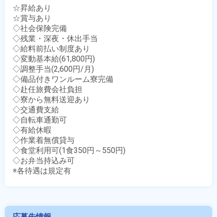
☆昇給あり

☆賞与あり

◇社会保険完備

◇残業・深夜・休出手当

◇給料前払い制度あり

◇変動基本給(61,800円)

◇調整手当(2,600円/月)

◇備品付きワンルーム寮完備

◇赴任旅費会社負担

◇寮から無料送迎あり

◇交通費支給

◇自転車通勤可

◇有給休暇

◇作業着無償貸与

◇食堂利用可(1食350円～550円)

◇お弁当持込み可

※各待遇は規定有
応募先情報