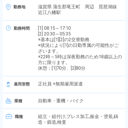
滋賀県 蒲生郡竜王町 周辺 琵琶湖線
勤務地
近江八幡駅
[1] 08:15～17:10
勤務時間
[2] 20:30～05:35
※基本は[1][2]の2交替勤務
※状況により[1]の日勤専属の可能性がご
ざいます。
※22時～5時は深夜勤務のため18歳以上の
方に限ります。
休憩：[1]70分、[2]80分
正社員 ※無期雇用派遣
雇用形態
自動車・重機・バイク
業種
組立・組付け,プレス加工,板金・塗装,鋳
職種
造・鍛造,検査