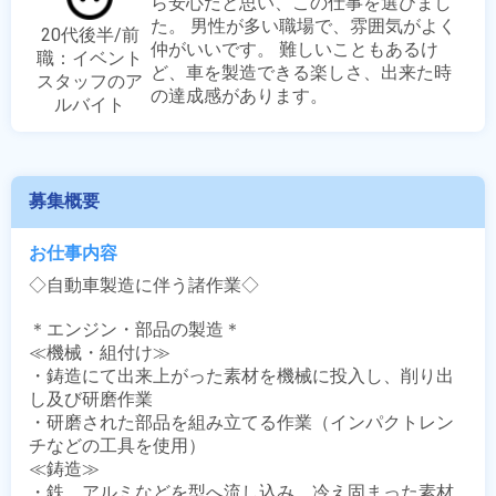
ら安心だと思い、この仕事を選びまし
た。 男性が多い職場で、雰囲気がよく
20代後半/前
仲がいいです。 難しいこともあるけ
職：イベント
ど、車を製造できる楽しさ、出来た時
スタッフのア
の達成感があります。
ルバイト
募集概要
お仕事内容
◇自動車製造に伴う諸作業◇

＊エンジン・部品の製造＊

≪機械・組付け≫

・鋳造にて出来上がった素材を機械に投入し、削り出
し及び研磨作業

・研磨された部品を組み立てる作業（インパクトレン
チなどの工具を使用）

≪鋳造≫

・鉄、アルミなどを型へ流し込み、冷え固まった素材