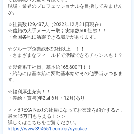
現場・業界のプロフェッショナルを目指してみません
か。

☆社員数129,487人（2022年12月31日現在）

☆信頼の大手メーカー取引実績数500社超！！

・全国各地に活躍できる場所があります。

☆グループ企業総数90社以上！！！

・さまざまなフィールドで活躍できるチャンスも！？

☆製造系正社員、基本給165,600円！！

・給与には基本給に変動基本給やその他手当がつきま
す。

☆福利厚生充実！！

・昇給・賞与(年2回 6月・12月)あり

＜＜BREXA Nextの社員になってお友達を紹介すると、
最大15万円もらえる！＞＞

https://www.894651.com/qr/syoukai/