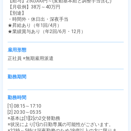
【給与】250,000円～(変動基本給と調整手当含む)

【月収例】38万～40万円

【別途】 

・時間外・休日出・深夜手当

★昇給あり（年1回/4月）

★業績賞与あり（年2回/6月・12月）
雇用形態
正社員 ※無期雇用派遣
勤務期間
勤務時間
[1] 08:15～17:10

[2] 20:30～05:35

※基本は[1][2]の2交替勤務

※状況により[1]の日勤専属の可能性がございます。

※22時～5時は深夜勤務のため18歳以上の方に限りま