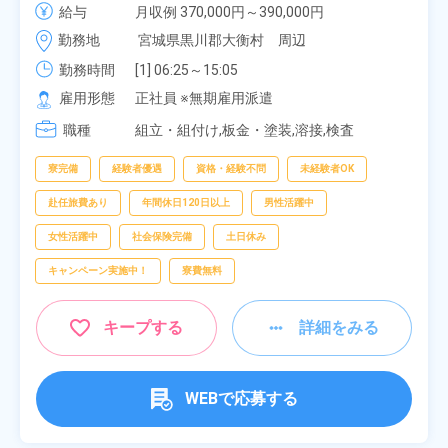
給与
月収例 370,000円～390,000円

車・バイク通勤可！無料駐車場あり！カップルでの
時給 1,700円～1,700円
勤務地
宮城県黒川郡大衡村　周辺
応募OK★《宮城県大衡村》
勤務時間
[1] 06:25～15:05

[2] 16:00～00:40

雇用形態
正社員 ※無期雇用派遣
[3] 16:30～01:10

職種
[4] 08:00～16:40

組立・組付け,板金・塗装,溶接,検査
[5] 20:00～04:40
寮完備
経験者優遇
資格・経験不問
未経験者OK
赴任旅費あり
年間休日120日以上
男性活躍中
女性活躍中
社会保険完備
土日休み
キャンペーン実施中！
寮費無料
キープする
詳細をみる
WEBで応募する