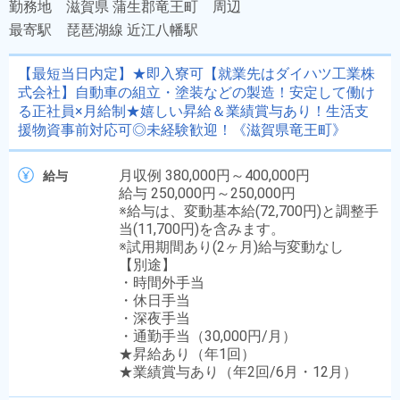
勤務地
滋賀県 蒲生郡竜王町 周辺
最寄駅
琵琶湖線 近江八幡駅
【最短当日内定】★即入寮可【就業先はダイハツ工業株
式会社】自動車の組立・塗装などの製造！安定して働け
る正社員×月給制★嬉しい昇給＆業績賞与あり！生活支
援物資事前対応可◎未経験歓迎！《滋賀県竜王町》
月収例 380,000円～400,000円
給与
給与 250,000円～250,000円
※給与は、変動基本給(72,700円)と調整手
当(11,700円)を含みます。
※試用期間あり(2ヶ月)給与変動なし
【別途】
・時間外手当
・休日手当
・深夜手当
・通勤手当（30,000円/月）
★昇給あり（年1回）
★業績賞与あり（年2回/6月・12月）