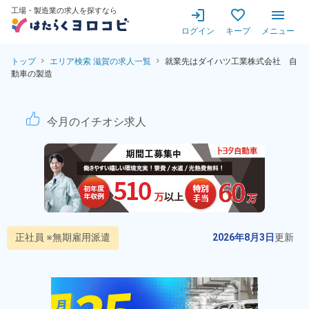
工場・製造業の求人を探すなら
ログイン
キープ
メニュー
トップ
エリア検索 滋賀の求人一覧
就業先はダイハツ工業株式会社 自
動車の製造
【最短当日内定】★即入寮可
今月のイチオシ求人
正社員 ※無期雇用派遣
2026年8月3日
更新