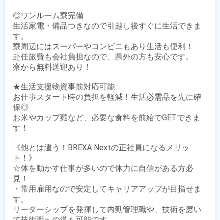
◎ワンルーム寮完備

生活家電・備品つきなので引越し後すぐに生活できま
す。

寮周辺にはスーパーやコンビニもあり生活も便利！

赴任旅費も会社負担なので、県外の方も安心です。

寮から無料送迎あり！

★生活支援物資事前対応可能

お仕事スタート時の負担を軽減！生活必需品を先に確
保◎

お米やカップ麺など、必要な食料を前給でGETできま
す！

《他とは違う！BREXA Nextの正社員になるメリッ
ト！》

☆体を動かす仕事が多いので体力に自信がある方必
見！

・常用雇用なので安定してキャリアアップが目指せま
す。

リーダーシップを発揮して内勤管理職や、技術を磨い
て技術職への道も可能です。
