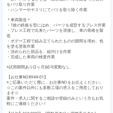
をバリ取り作業

・ハンマーやヤスリにてバリを取り除く作業

＊車両製造＊

・1枚の鉄板を型にはめ、パーツを成型するプレス作業

・プレス工程で出来たパーツを溶接し、車の骨格を製
造

・ボデー工程で組み立てられたものの隙間を埋め、色
を塗る塗装作業

・決められた部品を、組付ける作業

・完成した車両の検査作業

※試用期間あり(2ヶ月)給与変動なし

【お仕事NO.8944-01】

※ご応募いただく際に、お仕事NO.をお伝えください。

☆この案件以外にも多数工場の求人をご用意しており
ます☆

案件・求人に関するご相談や登録のみという方もお気
軽にご連絡ください！
