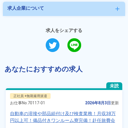
求人企業について
add
求人をシェアする
あなたにおすすめの求人
未読
正社員 ※無期雇用派遣
お仕事No.
70117-01
2026年8月3日
更新
自動車の溶接や部品組付け及び検査業務！月収38万
円以上可！備品付きワンルーム寮完備！赴任旅費会
社負担★人気の土日休み！昇給＆業績賞与あり！