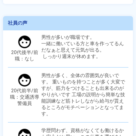
社員の声
男性が多いが職場です。

一緒に働いている方と車を作ってるん
だなぁと思えて元気が出る。

20代後半/前
 しっかり週末が休めます。
職：なし
男性が多く、全体の雰囲気が良いで
す。 重いものを持つことが多く大変で
すが、筋力をつけることも出来るのが
20代前半/前
やりがいです 工場の説明から簡単な技
職：交通誘導
能訓練など筋トレしながら給与が貰え
警備員
るところがモチベーションとなってま
す。
学歴問わず、資格がなくても働けるか