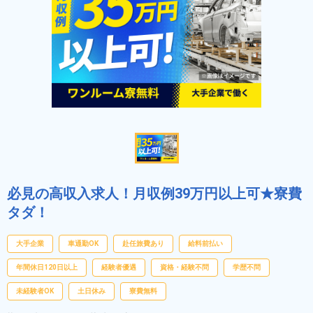
必見の高収入求人！月収例39万円以上可★寮費
タダ！
大手企業
車通勤OK
赴任旅費あり
給料前払い
年間休日120日以上
経験者優遇
資格・経験不問
学歴不問
未経験者OK
土日休み
寮費無料