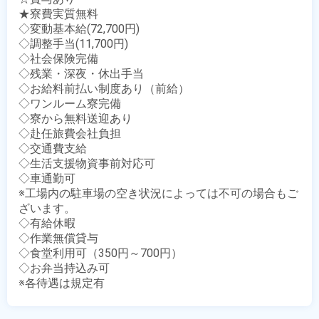
★寮費実質無料

◇変動基本給(72,700円)

◇調整手当(11,700円)

◇社会保険完備

◇残業・深夜・休出手当

◇お給料前払い制度あり（前給）

◇ワンルーム寮完備

◇寮から無料送迎あり

◇赴任旅費会社負担

◇交通費支給

◇生活支援物資事前対応可

◇車通勤可

※工場内の駐車場の空き状況によっては不可の場合もご
ざいます。

◇有給休暇

◇作業無償貸与

◇食堂利用可（350円～700円）

◇お弁当持込み可

※各待遇は規定有