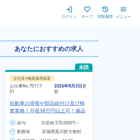
ログイン
キープ
閲覧履歴
メニュー
あり！寮費実質無料＆備品付き
あなたにおすすめの求人
未読
正社員 ※無期雇用派遣
正社員 ※無期
お仕事No.
70117-
2026年8月3日
更
お仕事No.
8924
01
新
01
自動車の溶接や部品組付け及び検
【最短当日内
査業務！月収38万円以上可！備品
寮】未経験で
付きワンルーム寮完備！赴任旅費
品付き寮完備
給与
月収例 370,000円～
給与
会社負担★人気の土日休み！昇給
◎昇給・業績
390,000円

勤務地
宮城県黒川郡大衡村　
勤務地
＆業績賞与あり！車・バイク通勤
装など自動車
時給 1,700円～1,700円
周辺