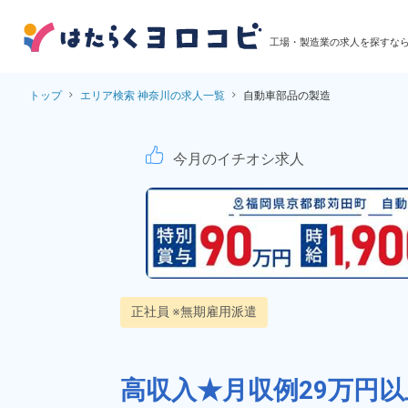
工場・製造業の求人を探すな
トップ
エリア検索 神奈川の求人一覧
自動車部品の製造
自動車部品の製造！
今月のイチオシ求人
正社員 ※無期雇用派遣
高収入★月収例29万円以