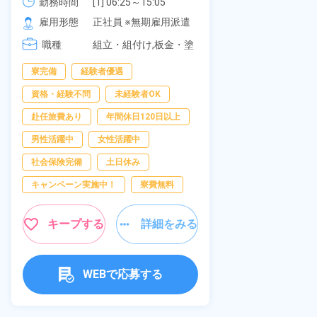
可！無料駐車場あり！カップルで
《愛知県大府
勤務時間
[1] 06:25～15:05

勤務時間
[2] 16:00～00:40

の応募OK★《宮城県大衡村》
雇用形態
正社員 ※無期雇用派遣
雇用形態
[3] 16:30～01:10

職種
[4] 08:00～16:40

組立・組付け,板金・塗
職種
[5] 20:00～04:40
装,溶接,検査
寮完備
経験者優遇
男性活躍中
資格・経験不問
未経験者OK
送迎あり
赴任旅費あり
年間休日120日以上
年間休日120日
男性活躍中
女性活躍中
経験者優遇
社会保険完備
土日休み
未経験者OK
キャンペーン実施中！
寮費無料
女性活躍中
キャンペーン実
キープする
詳細をみる
キープ
WEBで応募する