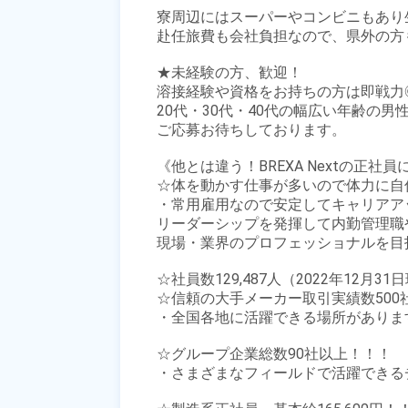
寮周辺にはスーパーやコンビニもあり生
赴任旅費も会社負担なので、県外の方も
★未経験の方、歓迎！

溶接経験や資格をお持ちの方は即戦力◎
20代・30代・40代の幅広い年齢の男性
ご応募お待ちしております。

《他とは違う！BREXA Nextの正社
☆体を動かす仕事が多いので体力に自信
・常用雇用なので安定してキャリアア
リーダーシップを発揮して内勤管理職
現場・業界のプロフェッショナルを目
☆社員数129,487人（2022年12月31日
☆信頼の大手メーカー取引実績数500社
・全国各地に活躍できる場所があります
☆グループ企業総数90社以上！！！

・さまざまなフィールドで活躍できる