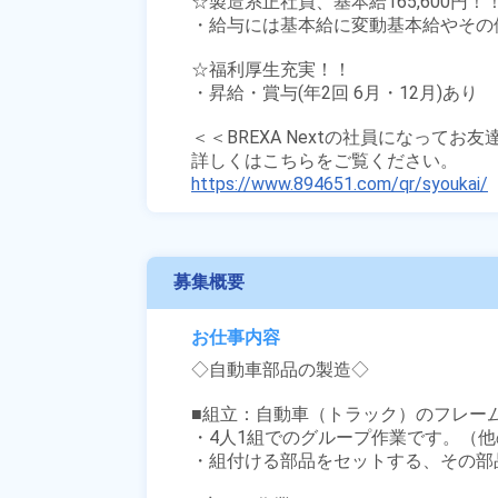
☆製造系正社員、基本給165,600円！！
・給与には基本給に変動基本給やその
☆福利厚生充実！！

・昇給・賞与(年2回 6月・12月)あり

＜＜BREXA Nextの社員になってお
https://www.894651.com/qr/syoukai/
募集概要
お仕事内容
◇自動車部品の製造◇

■組立：自動車（トラック）のフレーム
・4人1組でのグループ作業です。（他
・組付ける部品をセットする、その部