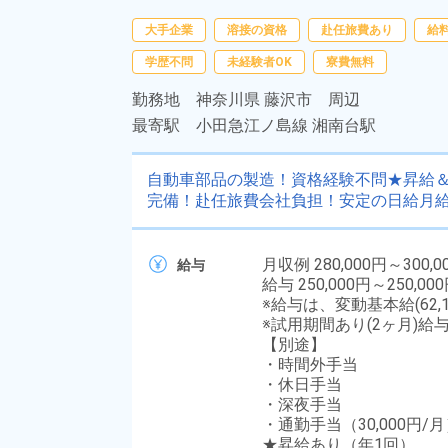
大手企業
溶接の資格
赴任旅費あり
給
学歴不問
未経験者OK
寮費無料
勤務地
神奈川県 藤沢市 周辺
最寄駅
小田急江ノ島線 湘南台駅
自動車部品の製造！資格経験不問★昇給
完備！赴任旅費会社負担！安定の日給月給
月収例 280,000円～300,0
給与
給与 250,000円～250,00
※給与は、変動基本給(62,
※試用期間あり(2ヶ月)給
【別途】
・時間外手当
・休日手当
・深夜手当
・通勤手当（30,000円/
★昇給あり（年1回）