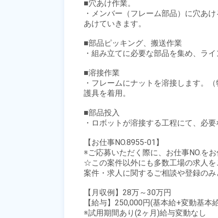
■穴あけ作業。

・メンバー（フレーム部品）に穴あけ
あけていきます。

■部品ピッキング、搬送作業

・組み立てに必要な部品を集め、ライ
■溶接作業

・フレームにナットを溶接します。（
護具を着用。

■部品投入

・ロボットが溶接する工程にて、必要
【お仕事NO.8955-01】

※ご応募いただく際に、お仕事NO.をお
☆この案件以外にも多数工場の求人を
案件・求人に関するご相談や登録のみ
【月収例】28万～30万円

【給与】250,000円(基本給+変動基本給)
※試用期間あり(2ヶ月)給与変動なし 
