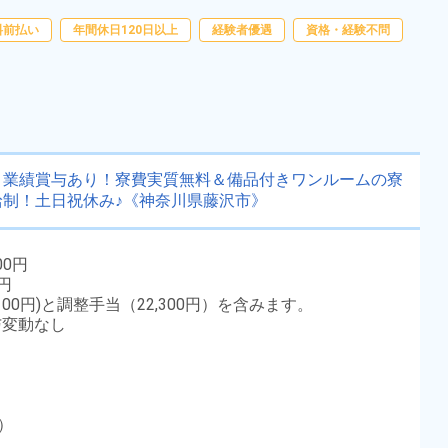
ー通勤可！日払い制度あり◎《愛
勤務時間
[1] 08:00～16:50

276,400円
[2] 21:00～05:50
料前払い
年間休日120日以上
経験者優遇
資格・経験不問
知県安城市根崎町》
雇用形態
正社員 ※無期雇用派遣
職種
加工,組立・組付け,検査,
物流・配送
未経験者OK
経験者優遇
男性活躍中
赴任旅費あり
寮完備
年間休日120日以上
＆業績賞与あり！寮費実質無料＆備品付きワンルームの寮
制！土日祝休み♪《神奈川県藤沢市》
社会保険完備
土日休み
資格・経験不問
寮費無料
00円
送迎あり
女性活躍中
0円
100円)と調整手当（22,300円）を含みます。
キープする
詳細をみる
与変動なし
WEBで応募する
月）