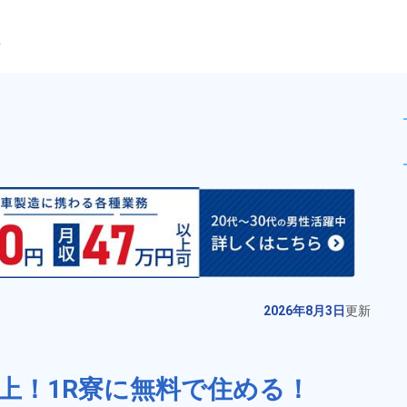
ら
資格経験不問★昇給＆業績賞与
未読
正社員 ※無期雇用派遣
おすすめ
お仕事No.
70129-
2026年8月3日
更
01
新
電子機器製品の組立てや検査作
2026年8月3日
更新
業！備品付きワンルーム寮完備★
未経験歓迎！20代～40代までの男
給与
月収例 330,000円～
女活躍中◎業績賞与＆昇給あり！
上！1R寮に無料で住める！
350,000円

勤務地
愛知県安城市　周辺
空調完備なので1年中快適★マイカ
月給 276,400円～