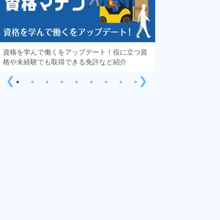
資格を学んで働くをアップデート！役に立つ資
知っておきたい「
格や未経験でも取得できる免許など紹介
する疑問や不安を
❮
❯