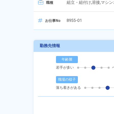
組立・組付け,溶接,マシ
職種
8955-01
お仕事No
勤務先情報
年齢層
若手が多い
職場の様子
落ち着きがある