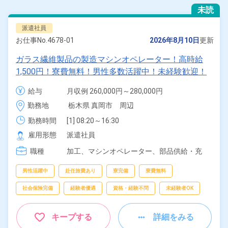
未読
派遣社員
お仕事No.
4678-01
2026年8月10日
更新
ガラス繊維製品の製造マシンオペレーター！高時給
1,500円！寮費無料！男性多数活躍中！未経験歓迎！
日払い制度あり！1食190円～格安食堂利用可！《栃
給与
月収例 260,000円～280,000円

木県真岡市》
時給 1,500円～1,500円
勤務地
栃木県 真岡市　周辺
勤務時間
[1] 08:20～16:30

[2] 16:20～00:30

雇用形態
派遣社員
[3] 00:20～08:30
職種
加工、
マシンオペレーター、
部品供給・充
填・運搬
男性活躍中
赴任旅費あり
寮完備
寮費無料
社会保険完備
経験者優遇
資格・経験不問
未経験者OK
キープする
詳細をみる