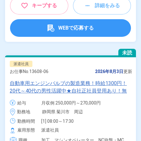
キープする
詳細をみる
WEBで応募する
未読
派遣社員
お仕事No.
13608-06
2026年8月3日
更新
自動車用エンジンバルブの製造業務！時給1300円！
20代～40代の男性活躍中★自社正社員登用あり！無
料送迎あり！マイカー通勤OK！無料駐車場あり！社
給与
月収例 250,000円～270,000円

員食堂利用可！日払いあり！赴任旅費会社負担！《静
時給 1,300円～1,300円
勤務地
静岡県 菊川市　周辺
岡県菊川市》
勤務時間
[1] 08:00～17:30

[2] 21:00～06:00
雇用形態
派遣社員
職種
加工、
マシンオペレーター、
NC旋盤・MC、