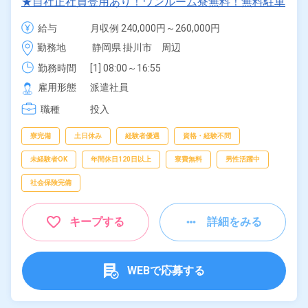
★自社正社員登用あり！ワンルーム寮無料！無料駐車
場あり！マイカー通勤OK！食堂利用可能！土日休
給与
月収例 240,000円～260,000円

み！年間休日121日！《静岡県掛川市》
時給 1,300円～1,300円
勤務地
静岡県 掛川市　周辺
勤務時間
[1] 08:00～16:55

[2] 15:15～00:05

雇用形態
派遣社員
[3] 23:30～08:15

職種
[4] 16:55～01:45
投入
寮完備
土日休み
経験者優遇
資格・経験不問
未経験者OK
年間休日120日以上
寮費無料
男性活躍中
社会保険完備
キープする
詳細をみる
WEBで応募する