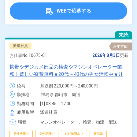
WEBで応募する
未読
派遣社員
おすすめ
お仕事No.
10675-01
2026年8月3日
更新
携帯やデジカメ部品の検査やマシンオペレーター業
務！嬉しい寮費無料★20代～40代の男女活躍中★赴
任旅費会社負担！空調完備で働きやすい！1食340円
給与
月収例 220,000円～240,000円

～仕出し弁当あり◎便利な日払い制度利用OK！《福
時給 1,250円～1,250円
勤務地
福島県 郡山市　周辺
島県郡山市》
勤務時間
[1] 08:45～17:00

[2] 19:00～04:00

雇用形態
派遣社員
[3] 07:00～16:00
職種
マシンオペレーター、
検査、
物流・配送
男性活躍中
女性活躍中
赴任旅費あり
寮完備