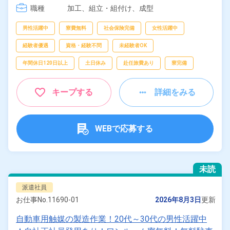
職種
加工、
組立・組付け、
成型
男性活躍中
寮費無料
社会保険完備
女性活躍中
経験者優遇
資格・経験不問
未経験者OK
年間休日120日以上
土日休み
赴任旅費あり
寮完備
キープする
詳細をみる
WEBで応募する
未読
派遣社員
お仕事No.
11690-01
2026年8月3日
更新
自動車用触媒の製造作業！20代～30代の男性活躍中