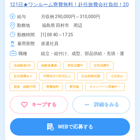
121日★ワンルーム寮費無料！赴任旅費会社負担！20
代～40代の男女スタッフ活躍中！《福島県田村市》
給与
月収例 290,000円～310,000円

時給 1,500円～1,500円
勤務地
福島県 田村市　周辺
勤務時間
[1] 08:40～17:25

[2] 17:20～02:05

雇用形態
派遣社員
[3] 18:05～02:50

職種
[4] 18:35～03:20

組立・組付け、
成型、
部品供給・充填・運
[5] 20:05～04:50
搬、
検査、
ピッキング、
梱包
未経験者OK
経験者優遇
男性活躍中
女性活躍中
赴任旅費あり
年間休日120日以上
社会保険完備
土日休み
資格・経験不問
寮費無料
寮完備
キャンペーン実施中！
キープする
詳細をみる
WEBで応募する