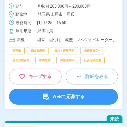
駐車場あり！クリーンルーム内作業！残業少なめ！寮
給与
月収例 260,000円～280,000円

費無料！赴任旅費会社負担！自社正社員登用あり！
時給 1,400円～1,400円
勤務地
埼玉県 上尾市　周辺
《埼玉県上尾市》
勤務時間
[1] 07:25～15:50

[2] 15:25～23:50

雇用形態
派遣社員
[3] 23:25～07:50
職種
組立・組付け、
成型、
マシンオペレーター、
検査
寮完備
経験者優遇
資格・経験不問
未経験者OK
赴任旅費あり
寮費無料
男性活躍中
社会保険完備
キープする
詳細をみる
WEBで応募する
未読