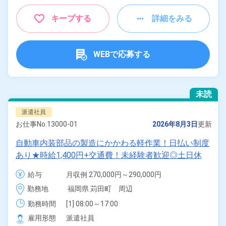
キープする
詳細をみる
WEBで応募する
未読
派遣社員
お仕事No.
13000-01
2026年8月3日
更新
自動車内装部品の製造にかかわる軽作業！日払い制度
あり★時給1,400円+交通費！未経験者歓迎◎土日休
み！自社正社員登用制度あり！マイカー、バイク、自
給与
月収例 270,000円～290,000円

転車通勤OK！就業先食堂あり・1食300円～！《福岡
時給 1,400円～1,400円
勤務地
福岡県 苅田町　周辺
県苅田町》
勤務時間
[1] 08:00～17:00

[2] 20:00～05:00
雇用形態
派遣社員