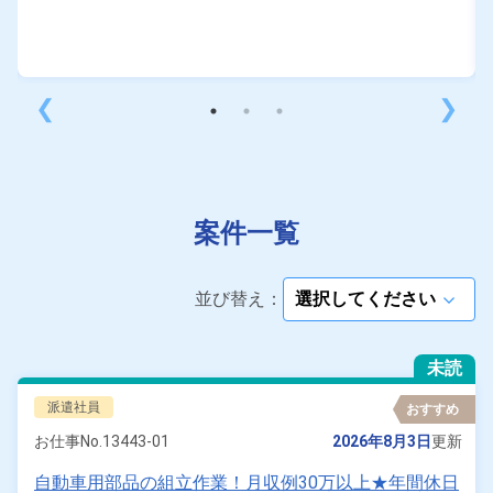
❮
❯
案件一覧
並び替え：
arrow_forward_ios
未読
派遣社員
おすすめ
お仕事No.
13443-01
2026年8月3日
更新
自動車用部品の組立作業！月収例30万以上★年間休日