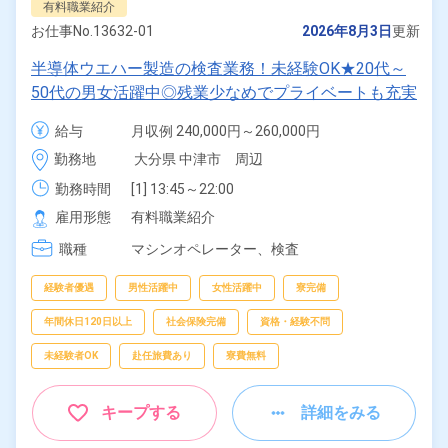
有料職業紹介
お仕事No.
13632-01
2026年8月3日
更新
半導体ウエハー製造の検査業務！未経験OK★20代～
50代の男女活躍中◎残業少なめでプライベートも充実
◎1食250円～格安食堂あり！マイカー通勤OK＆工場
給与
月収例 240,000円～260,000円

敷地内に無料駐車場あり★《大分県中津市》
時給 1,400円～1,400円
勤務地
大分県 中津市　周辺
勤務時間
[1] 13:45～22:00

[2] 21:45～06:00

雇用形態
有料職業紹介
[3] 05:45～14:00
職種
マシンオペレーター、
検査
経験者優遇
男性活躍中
女性活躍中
寮完備
年間休日120日以上
社会保険完備
資格・経験不問
未経験者OK
赴任旅費あり
寮費無料
キープする
詳細をみる