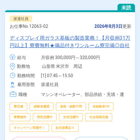
未読
派遣社員
お仕事No.
12063-02
2026年8月3日
更新
ディスプレイ用ガラス基板の製造業務！【月収例31万
円以上】寮費無料★備品付きワンルーム寮完備◎自社
正社員登用あり！20代～30代の男女活躍中★マイカ
給与
月収例 300,000円～320,000円

ー通勤OK＆工場敷地内に無料駐車場あり！就業先食
時給 1,700円～1,700円
勤務地
山形県 米沢市　周辺
堂利用可！クリーンルーム内作業！空調完備で快適◎
日払いあり！《山形県米沢市》
勤務時間
[1] 07:45～15:50

[2] 15:45～23:50

雇用形態
派遣社員
[3] 23:45～07:50

職種
[4] 07:45～16:50

マシンオペレーター、
部品供給・充填・運
[5] 11:45～23:50

搬、
検査、
ピッキング、
梱包
[6] 23:45～11:50
寮完備
経験者優遇
資格・経験不問
未経験者OK
寮費無料
男性活躍中
女性活躍中
社会保険完備
キャンペーン実施中！
赴任旅費あり