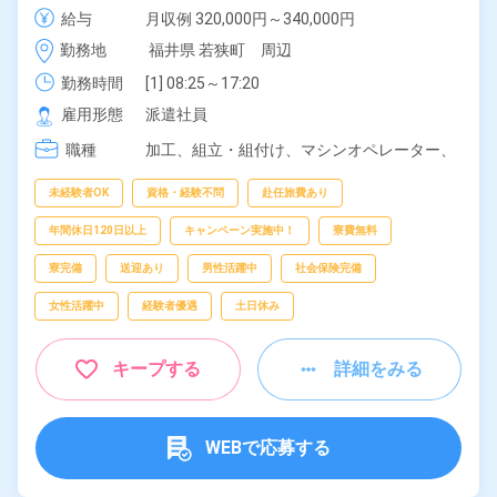
OK◎20代～40代の男女活躍中！ワンルーム寮完備★
給与
月収例 320,000円～340,000円

赴任旅費会社負担◎嬉しい日払い制度あり！社会保険
時給 1,600円～1,600円
勤務地
福井県 若狭町　周辺
完備◎《福井県若狭町》
勤務時間
[1] 08:25～17:20

[2] 21:55～06:50

雇用形態
派遣社員
[3] 08:25～19:00

職種
[4] 21:55～08:30
加工、
組立・組付け、
マシンオペレーター、
バリ取り・研磨、
検査
未経験者OK
資格・経験不問
赴任旅費あり
年間休日120日以上
キャンペーン実施中！
寮費無料
寮完備
送迎あり
男性活躍中
社会保険完備
女性活躍中
経験者優遇
土日休み
キープする
詳細をみる
WEBで応募する