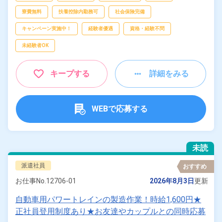
寮費無料
扶養控除内勤務可
社会保険完備
キャンペーン実施中！
経験者優遇
資格・経験不問
未経験者OK
キープする
詳細をみる
WEBで応募する
未読
派遣社員
おすすめ
お仕事No.
12706-01
2026年8月3日
更新
⾃動⾞⽤パワートレインの製造作業！時給1,600円★
正社員登用制度あり★お友達やカップルとの同時応募