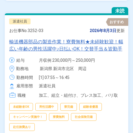
未読
派遣社員
おすすめ
お仕事No.
3252-03
2026年8月3日
更新
輸送機器部品の製造作業！寮費無料★未経験歓迎！幅
広い年齢の男性活躍中♪日払いOK！交替手当＆皆勤手
当支給！1食120円～格安食堂あり！マイカー通勤
給与
月収例 230,000円～250,000円

可！《新潟県新潟市北区》
時給 1,230円～1,230円
勤務地
新潟県 新潟市北区　周辺
勤務時間
[1] 07:55～16:45

[2] 14:45～23:35

雇用形態
派遣社員
[3] 23:20～08:10
職種
加工、
組立・組付け、
プレス加工、
バリ取
り・研磨、
部品供給・充填・運搬、
検査
未経験者OK
男性活躍中
寮完備
経験者優遇
キャンペーン実施中！
寮費無料
社会保険完備
赴任旅費あり