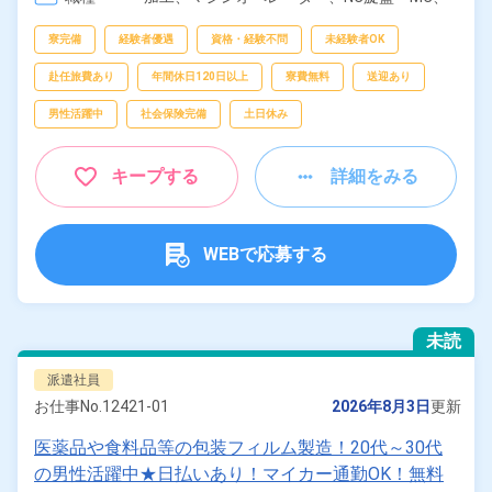
検査、
クレーン・玉掛け、
投入
寮完備
経験者優遇
資格・経験不問
未経験者OK
赴任旅費あり
年間休日120日以上
寮費無料
送迎あり
男性活躍中
社会保険完備
土日休み
キープする
詳細をみる
WEBで応募する
未読
派遣社員
お仕事No.
12421-01
2026年8月3日
更新
医薬品や食料品等の包装フィルム製造！20代～30代
の男性活躍中★日払いあり！マイカー通勤OK！無料