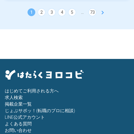
chevron_right
1
2
3
4
5
...
73
はじめてご利用される方へ
求人検索
掲載企業一覧
じょぶサポッ！(転職のプロに相談)
LINE公式アカウント
よくある質問
お問い合わせ