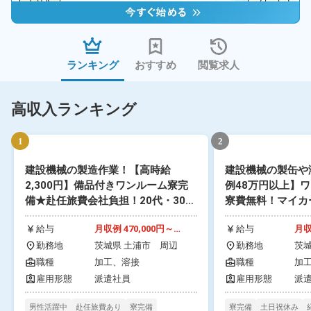
ランキング
おすすめ
閲覧求人
高収入ランキング
1
2
建設機械の製造作業！【高時給
建設機械の製缶や
2,300円】備品付きワンルーム寮完
例48万円以上】
備★赴任旅費会社負担！20代・30
寮費無料！マイカ
代・40代の男性活躍中！年間休日
車場あり！最寄り
給与
月収例 470,000円～
給与
月収
125日★正社員登用のチャンスあ
社員食堂利用可！
490,000円 時給 2,300円
490
り！1食200円～格安食堂利用可
勤務地
茨城県 土浦市 周辺
城県ひたちなか市
勤務地
茨
～2,300円
～2
辺
★《茨城県土浦市》
職種
加工、
溶接
職種
加
研
雇用形態
派遣社員
雇用形態
派
男性活躍中
赴任旅費あり
寮完備
寮完備
土日祝休み