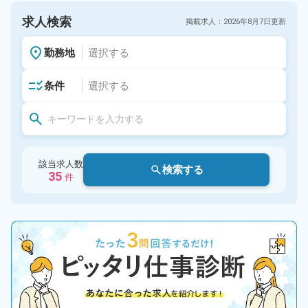
求人検索
掲載求人：
2026年
8月7日
更新
勤務地
選択する
条件
選択する
該当求人数
検索する
35
件