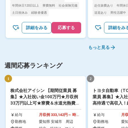
年間休日120日以上
寮費無料
社会保険完備
赴任旅費あり
年間休日
土日祝休み
経験者優遇
送迎あり
男性活躍中
詳細をみる
応募する
詳細をみ
もっと見る
週間応募ランキング
1
2
株式会社アイシン 【期間従業員 募
トヨタ自動車（TO
集】★入社祝い金100万円★月収例
業員 募集】★入社
33万円以上可★寮費＆水道光熱費実
高待遇で高収入！
質無料！未経験でも高待遇＆高収
万円！満了慰労金
給与
月収例 333,142円～ 時給
給与
月収
入！生産協力金・交替手当・食事補
地は愛知県内の各
1,550円～1,550円
314
助など大手ならではの手厚さ！日本
勤務地
愛知県 安城市 周辺
会開催中！
勤務地
愛知
～1
知県