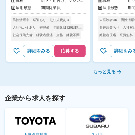
を代表する自動車部品メーカーで働
職種
組立・組付け、
マシンオ
職種
組
県 
ペレーター、
検査
工
きませんか？正社員登用制度あり！
雇用形態
期間従業員
雇用形態
期
《愛知県安城市》
男性活躍中
送迎あり
赴任旅費あり
未経験者OK
男性活躍
入社祝い金あり
寮完備
年間休日120日以上
赴任旅費あり
入社祝
社会保険完備
経験者優遇
資格・経験不問
経験者優遇
寮費無料
未経験者OK
女性活躍中
寮費無料
資格・経験不問
土日
土日休み
詳細をみる
応募する
詳細をみ
もっと見る
企業から求人を探す
トヨタ自動車
スバル