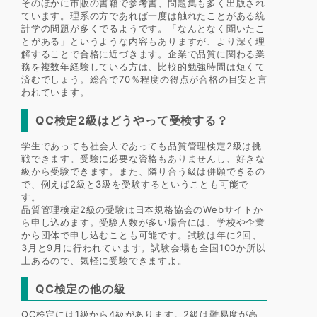
そのほかに市販の書籍で参考書、問題集も多く出版され
ています。理系の方であれば一度は触れたことがある統
計学の問題が多くでるようです。「なんとなく聞いたこ
とがある」というような内容もありますが、より深く理
解することで合格に近づきます。企業で品質に関わる業
務を複数年経験している方は、比較的勉強時間は短くて
済むでしょう。総合で70％程度の得点が合格の目安と言
われています。
QC検定2級はどうやって受検する？
学生であっても社会人であっても品質管理検定2級は挑
戦できます。受験に必要な資格もありませんし、好きな
級から受験できます。また、隣り合う級は併願できるの
で、例えば2級と3級を受験するということも可能で
す。
品質管理検定2級の受験は日本規格協会のWebサイトか
ら申し込めます。受験人数が多い場合には、学校や企業
から団体で申し込むことも可能です。試験は年に2回、
3月と9月に行われています。試験会場も全国100か所以
上あるので、気軽に受験できますよ。
QC検定の他の級
QC検定には1級から4級があります。2級は難易度が高