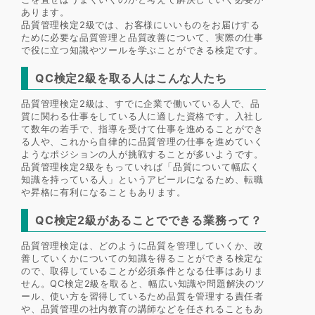
あります。
品質管理検定2級では、お客様にいいものをお届けする
ために必要な品質管理と品質改善について、実際の仕事
で役に立つ知識やツールを学ぶことができる検定です。
QC検定2級を取る人はこんな人たち
品質管理検定2級は、すでに企業で働いている人で、品
質に関わる仕事をしている人に適した資格です。入社し
て数年の若手で、指導を受けて仕事を進めることができ
る人や、これから自律的に品質管理の仕事を進めていく
ようなポジションの人が挑戦することが多いようです。
品質管理検定2級をもっていれば「品質について幅広く
知識を持っている人」というアピールになるため、転職
や昇格に有利になることもあります。
QC検定2級があることでできる業務って？
品質管理検定は、どのように品質を管理していくか、改
善していくかについての知識を得ることができる検定な
ので、取得していることが必須条件となる仕事はありま
せん。QC検定2級を取ると、幅広い知識や問題解決のツ
ール、使い方を習得しているため品質を管理する責任者
や、品質管理の社内教育の講師などを任されることもあ