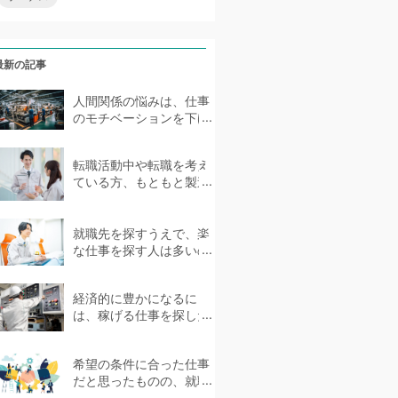
最新の記事
人間関係の悩みは、仕事
のモチベーションを下げ
る要因の1つです。中には
ストレスを抱えて体...
転職活動中や転職を考え
ている方、もともと製造
業に携わってきた方、未
経験者であっても製造...
就職先を探すうえで、楽
な仕事を探す人は多いの
ではないでしょうか。ス
トレスを感じない環境で...
経済的に豊かになるに
は、稼げる仕事を探した
いものです。しかし、具
体的にどのような仕事が...
希望の条件に合った仕事
だと思ったものの、就職
後に職場の雰囲気が合わ