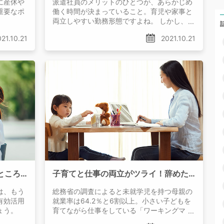
に産休や
派遣社員のメリットのひとつが、あらかじめ
重要なポ
働く時間が決まっていること。育児や家事と
両立しやすい勤務形態ですよね。 しかし、派
遣社員として働いていても、残業を頼まれて
21.10.21
2021.10.21
しまうこともあります。
派遣は掛け持ちできる？どんなところに注意すれば良い？
子育てと仕事の両立がツライ！辞めたほうが良い？両立しやすい転職先とは？
は、もう
総務省の調査によると未就学児を持つ母親の
有効活用
就業率は64.2％と6割以上。小さい子どもを
ょう。
育てながら仕事をしている「ワーキングマ
マ」の割合は、年々上昇しています。