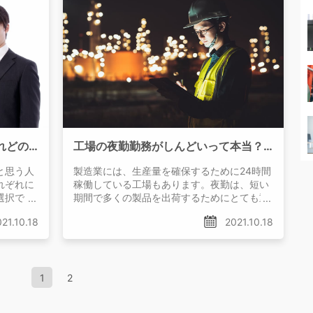
派遣と請負の違いとは？それぞれどのようなメリット・デメリットがあるの？
工場の夜勤勤務がしんどいって本当？女性でも働くことはできる？
と思う人
製造業には、生産量を確保するために24時間
れぞれに
稼働している工場もあります。夜勤は、短い
選択でき
期間で多くの製品を出荷するためにとても重
違いとそ
要な仕事です。一方で夜勤ときくと、しんど
21.10.18
2021.10.18
いイメージがあるかもしれません。
1
2