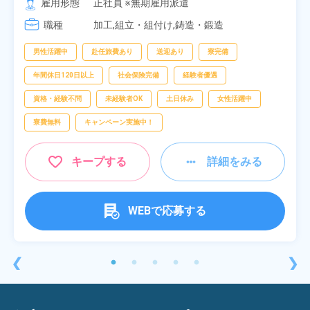
雇用形態
正社員 ※無期雇用派遣
[3] 17:05～01:50
職種
加工,組立・組付け,鋳造・鍛造
男性活躍中
赴任旅費あり
送迎あり
寮完備
年間休日120日以上
社会保険完備
経験者優遇
資格・経験不問
未経験者OK
土日休み
女性活躍中
寮費無料
キャンペーン実施中！
キープする
詳細をみる
WEBで応募する
❮
❯