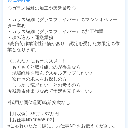
◇ガラス繊維の加工や製造業務◇

・ガラス繊維（グラスファイバー）のマシンオペレー
ター業務 

・ガラス繊維（グラスファイバー）の加工作業

・積み込み・運搬業務

※高負荷作業適性評価があり、認定を受けた方限定の作
業となります。 

《こんな方にもオススメ！》

・もくもくと取り組むのが得意な方

・現場経験を積んでスキルアップしたい方

・寮付きの求人をお探しの方

・しっかり稼ぎたい！とお考えの方

★残業＆休出少なめで予定も立てやすい♪

※試用期間(2週間)時給変動なし

【月収例】35万～37万円

【お仕事NO.10668-02】

※ご応募いただく際に、お仕事NO.をお伝えください。
