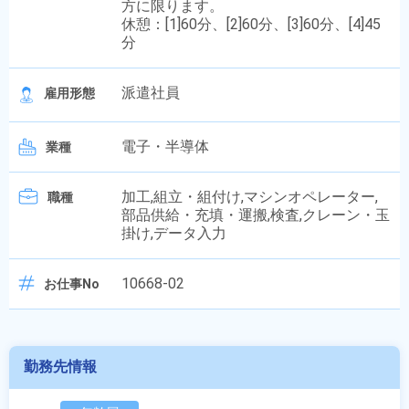
方に限ります。
休憩：[1]60分、[2]60分、[3]60分、[4]45
分
派遣社員
雇用形態
電子・半導体
業種
加工,組立・組付け,マシンオペレーター,
職種
部品供給・充填・運搬,検査,クレーン・玉
掛け,データ入力
10668-02
お仕事No
勤務先情報