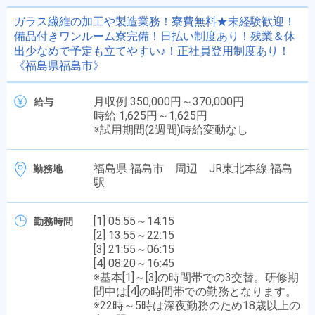
ガラス繊維の加工や製造業務！寮費無料★未経験歓迎！
備品付きワンルーム寮完備！日払い制度あり！残業＆休
出少なめで予定も立てやすい♪！正社員登用制度あり！
《福島県福島市》
月収例 350,000円～370,000円
給与
時給 1,625円～1,625円
※試用期間(2週間)時給変動なし
福島県 福島市 周辺 JR東北本線 福島
勤務地
駅
[1] 05:55～14:15
勤務時間
[2] 13:55～22:15
[3] 21:55～06:15
[4] 08:20～16:45
※基本[1]～[3]の時間帯での3交替。研修期
間中は[4]の時間帯での勤務となります。
※22時～5時は深夜勤務のため18歳以上の