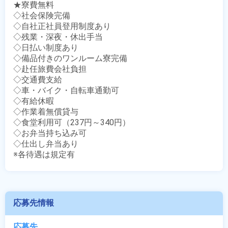
★寮費無料

◇社会保険完備

◇自社正社員登用制度あり

◇残業・深夜・休出手当

◇日払い制度あり

◇備品付きのワンルーム寮完備

◇赴任旅費会社負担

◇交通費支給

◇車・バイク・自転車通勤可

◇有給休暇

◇作業着無償貸与

◇食堂利用可（237円～340円）

◇お弁当持ち込み可

◇仕出し弁当あり

※各待遇は規定有
応募先情報
応募先