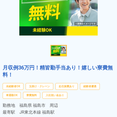
月収例36万円！精皆勤手当あり！嬉しい寮費無
料！
未経験者OK
玉掛け・クレーン
赴任旅費あり
経験者優遇
車通勤OK
寮費無料
入社祝い金あり
勤務地
福島県 福島市 周辺
最寄駅
JR東北本線 福島駅