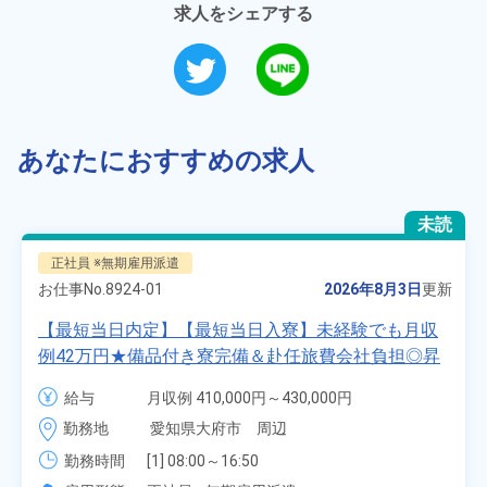
求人をシェアする
あなたにおすすめの求人
未読
正社員 ※無期雇用派遣
お仕事No.
8924-01
2026年8月3日
更新
【最短当日内定】【最短当日入寮】未経験でも月収
例42万円★備品付き寮完備＆赴任旅費会社負担◎昇
給・業績賞与あり！組立や塗装など自動車製造の各
給与
月収例 410,000円～430,000円

種作業！《愛知県大府市》
月給 277,000円～277,000円
勤務地
愛知県大府市　周辺
勤務時間
[1] 08:00～16:50

[2] 06:25～15:10
