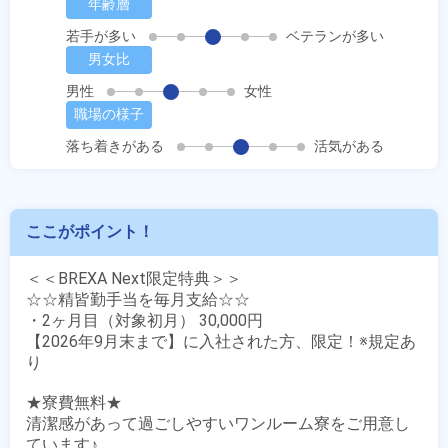
年齢層
若手が多い
ベテランが多い
男女比
男性
女性
職場の様子
落ち着きがある
活気がある
ここがポイント！
＜＜BREXA Next限定特典＞＞

☆☆精皆勤手当を毎月支給☆☆　

・2ヶ月目（対象初月） 30,000円

【2026年9月末まで】に入社された方、限定！※規定あ
り

★寮費無料★

清潔感があって過ごしやすいワンルーム寮をご用意し
ています♪
