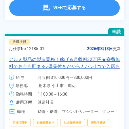
WEBで応募する
未読
派遣社員
お仕事No.
12185-01
2026年8月3日
更新
アルミ製品の製造業務！稼げる月収例32万円★寮費無
料でお金も貯まる♪備品付きだからカバン1つで入居も
OK◎1食400円～の格安食堂有り！マイカー通勤OK！
給与
月収例 310,000円～330,000円

《栃木県小山市》
時給 1,600円～1,600円
勤務地
栃木県 小山市　周辺
勤務時間
[1] 08:30～16:30

[2] 15:00～23:30

雇用形態
派遣社員
[3] 20:00～04:30
職種
鋳造・鍛造、
マシンオペレーター、
クレー
ン・玉掛け
男性活躍中
赴任旅費あり
社会保険完備
経験者優遇