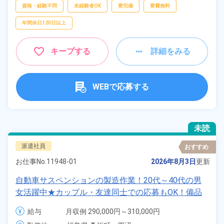
資格・経験不問
未経験者OK
寮完備
寮費無料
年間休日120日以上
キープする
詳細をみる
WEBで応募する
未読
派遣社員
おすすめ
お仕事No.
11948-01
2026年8月3日
更新
自動車サスペンションの製造作業！20代～40代の男
女活躍中★カップル・友達同士での応募もOK！備品
付きワンルーム寮無料！無料送迎あり！マイカー通勤
給与
月収例 290,000円～310,000円

OK！無料駐車場あり！日払いあり！赴任旅費会社負
時給 1,350円～1,350円