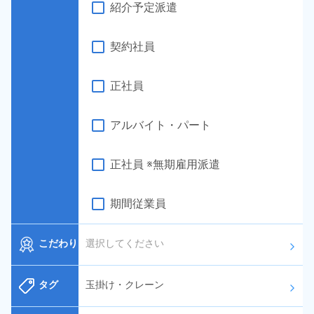
紹介予定派遣
契約社員
正社員
アルバイト・パート
正社員 ※無期雇用派遣
期間従業員
こだわり
選択してください
arrow_forward_ios
タグ
玉掛け・クレーン
arrow_forward_ios