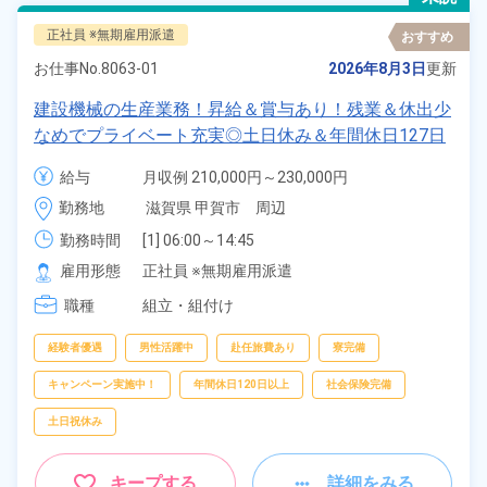
正社員 ※無期雇用派遣
おすすめ
お仕事No.
8063-01
2026年8月3日
更新
建設機械の生産業務！昇給＆賞与あり！残業＆休出少
なめでプライベート充実◎土日休み＆年間休日127日
★備品付きワンルーム寮完備！20代、30代、40代の
給与
月収例 210,000円～230,000円

男性活躍中！《滋賀県甲賀市》
給与 194,800円～194,800円
勤務地
滋賀県 甲賀市　周辺
勤務時間
[1] 06:00～14:45

[2] 15:30～00:15

雇用形態
正社員 ※無期雇用派遣
[3] 08:00～16:45
職種
組立・組付け
経験者優遇
男性活躍中
赴任旅費あり
寮完備
キャンペーン実施中！
年間休日120日以上
社会保険完備
土日祝休み
キープする
詳細をみる