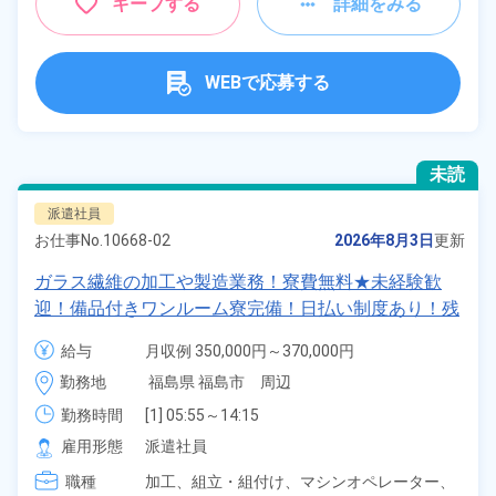
キープする
詳細をみる
WEBで応募する
未読
派遣社員
お仕事No.
10668-02
2026年8月3日
更新
ガラス繊維の加工や製造業務！寮費無料★未経験歓
迎！備品付きワンルーム寮完備！日払い制度あり！残
業＆休出少なめで予定も立てやすい♪！正社員登用制
給与
月収例 350,000円～370,000円

度あり！《福島県福島市》
時給 1,625円～1,625円
勤務地
福島県 福島市　周辺
勤務時間
[1] 05:55～14:15

[2] 13:55～22:15

雇用形態
派遣社員
[3] 21:55～06:15

職種
[4] 08:20～16:45
加工、
組立・組付け、
マシンオペレーター、