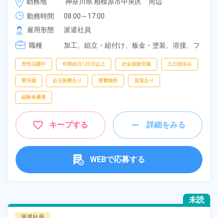
勤務地
神奈川県 相模原市中央区　周辺
勤務時間
08:00～17:00
雇用形態
派遣社員
職種
加工、
組立・組付け、
板金・塗装、
溶接、
フ
ォークリフト、
クレーン・玉掛け
男性活躍中
年間休日120日以上
社会保険完備
土日祝休み
寮完備
赴任旅費あり
寮費無料
送迎あり
経験者優遇
キープする
詳細をみる
WEBで応募する
未読
派遣社員