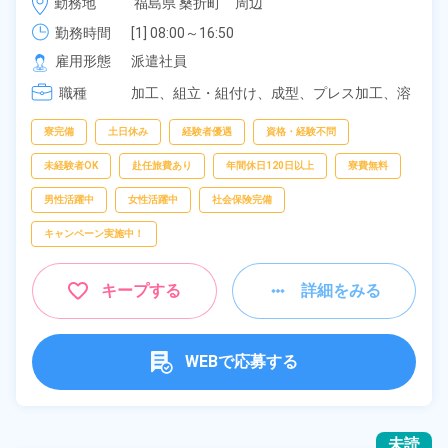
勤務地
福島県 桑折町　周辺
担！社員食堂利用可能！土日休み！年間休日121日！
《福島県伊達郡桑折町》
勤務時間
[1] 08:00～16:50

[2] 20:00～04:50
雇用形態
派遣社員
職種
加工、
組立・組付け、
成型、
プレス加工、
溶
接、
バリ取り・研磨、
部品供給・充填・運
搬、
検査、
フォークリフト、
クレーン・玉掛
寮完備
土日休み
経験者優遇
資格・経験不問
け、
ピッキング、
梱包
未経験者OK
赴任旅費あり
年間休日120日以上
寮費無料
男性活躍中
女性活躍中
社会保険完備
キャンペーン実施中！
キープする
詳細をみる
WEBで応募する
未読