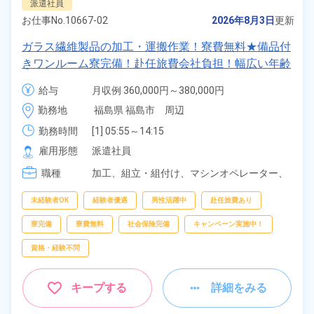
派遣社員
お仕事No.
10667-02
2026年8月3日
更新
ガラス繊維製品の加工・運搬作業！寮費無料★備品付
きワンルーム寮完備！赴任旅費会社負担！幅広い年齢
の男性活躍中★正社員登用制度あり！日払い制度あ
給与
月収例 360,000円～380,000円

り！《福島県福島市》
時給 1,625円～1,625円
勤務地
福島県 福島市　周辺
勤務時間
[1] 05:55～14:15

[2] 13:55～22:15

雇用形態
派遣社員
[3] 21:55～06:15

職種
[4] 08:20～16:45
加工、
組立・組付け、
マシンオペレーター、
部品供給・充填・運搬、
検査、
クレーン・玉
掛け
未経験者OK
経験者優遇
男性活躍中
赴任旅費あり
寮完備
寮費無料
社会保険完備
キャンペーン実施中！
資格・経験不問
キープする
詳細をみる