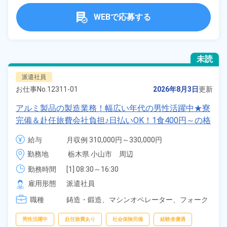
WEBで応募する
未読
派遣社員
お仕事No.
12311-01
2026年8月3日
更新
アルミ製品の製造業務！幅広い年代の男性活躍中★寮
完備＆赴任旅費会社負担♪日払いOK！1食400円～の格
安食堂有り！マイカー通勤OK！《栃木県小山市》
給与
月収例 310,000円～330,000円

時給 1,600円～1,600円
勤務地
栃木県 小山市　周辺
勤務時間
[1] 08:30～16:30

[2] 15:00～23:30

雇用形態
派遣社員
[3] 20:00～04:30
職種
鋳造・鍛造、
マシンオペレーター、
フォーク
リフト、
クレーン・玉掛け
男性活躍中
赴任旅費あり
社会保険完備
経験者優遇