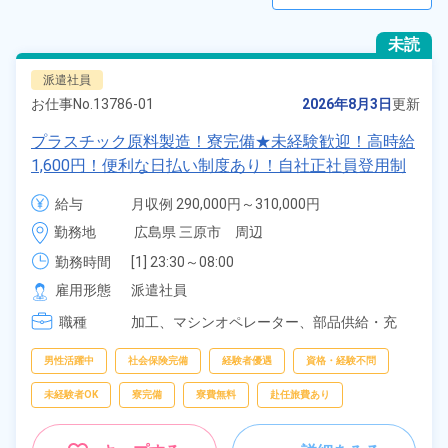
未読
派遣社員
お仕事No.
13786-01
2026年8月3日
更新
プラスチック原料製造！寮完備★未経験歓迎！高時給
1,600円！便利な日払い制度あり！自社正社員登用制
度あり！マイカー通勤OK！格安食堂利用可！《広島
給与
月収例 290,000円～310,000円

県三原市》
時給 1,600円～1,600円
勤務地
広島県 三原市　周辺
勤務時間
[1] 23:30～08:00

[2] 07:30～16:00

雇用形態
派遣社員
[3] 15:30～00:00
職種
加工、
マシンオペレーター、
部品供給・充
填・運搬、
フォークリフト、
クレーン・玉掛
け
男性活躍中
社会保険完備
経験者優遇
資格・経験不問
未経験者OK
寮完備
寮費無料
赴任旅費あり