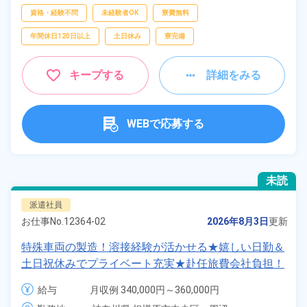
資格・経験不問
未経験者OK
寮費無料
年間休日120日以上
土日休み
寮完備
キープする
詳細をみる
WEBで応募する
未読
派遣社員
お仕事No.
12364-02
2026年8月3日
更新
特殊車両の製造！溶接経験が活かせる★嬉しい日勤＆
土日祝休みでプライベート充実★赴任旅費会社負担！
無料送迎ありで通勤ラクラク♪《神奈川県相模原市中
給与
月収例 340,000円～360,000円

央区》
時給 1,800円～1,800円