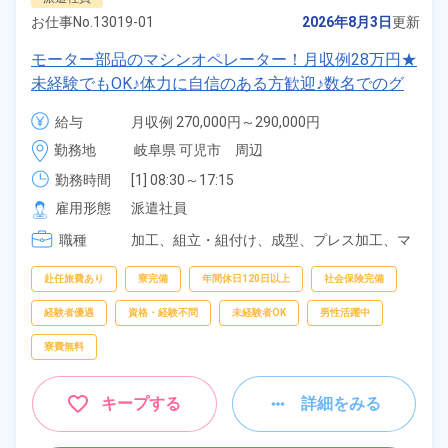
お仕事No.
13019-01
2026年8月3日
更新
モーター部品のマシンオペレーター！月収例28万円★
未経験でもOK♪体力に自信のある方歓迎♪数名でのグ
ループ作業！空調完備でカイテキ環境！無料駐車場完
給与
月収例 270,000円～290,000円

備＆マイカー通勤OK！《岐阜県可児市》
時給 1,300円～1,300円
勤務地
岐阜県 可児市　周辺
勤務時間
[1] 08:30～17:15

[2] 20:30～05:15

雇用形態
派遣社員
[3] 08:30～18:30

職種
[4] 20:30～06:30
加工、
組立・組付け、
成型、
プレス加工、
マ
シンオペレーター、
検査
赴任旅費あり
寮完備
年間休日120日以上
社会保険完備
経験者優遇
資格・経験不問
未経験者OK
男性活躍中
寮費無料
キープする
詳細をみる