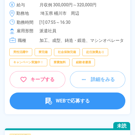
男性活躍中！赴任旅費会社負担！食堂利用可★マイカ
給与
月収例 300,000円～320,000円

ー通勤可！作業着無償貸与◎《埼玉県桶川市》
時給 1,600円～1,600円
勤務地
埼玉県 桶川市　周辺
勤務時間
[1] 07:55～16:30

[2] 06:25～15:00

雇用形態
派遣社員
[3] 14:55～23:30
職種
加工、
成型、
鋳造・鍛造、
マシンオペレータ
ー、
フォークリフト、
クレーン・玉掛け
男性活躍中
寮完備
社会保険完備
赴任旅費あり
キャンペーン実施中！
寮費無料
経験者優遇
キープする
詳細をみる
WEBで応募する
未読