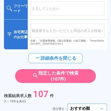
フリーワ
ード
自宅周辺
のお仕事
出典：「位置参照情報」(国土交通省）の加工情報・「HeartRails
Geo API」(HeartRails Inc.)
horizontal_rule
詳細条件を閉じる
指定した条件で検索
search
(107件)
107
検索結果求人数
件
(1～10件を表示)
並び替え：
arrow_forward_ios