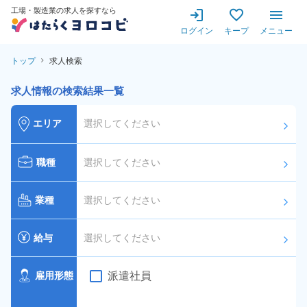
工場・製造業の求人を探すなら
ログイン
キープ
メニュー
トップ
求人検索
求人情報の検索結果一覧
エリア
選択してください
arrow_forward_ios
職種
選択してください
arrow_forward_ios
業種
選択してください
arrow_forward_ios
給与
選択してください
arrow_forward_ios
派遣社員
雇用形態