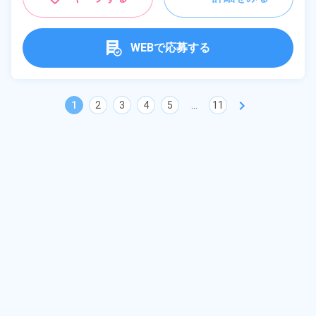
WEBで応募する
chevron_right
1
2
3
4
5
...
11