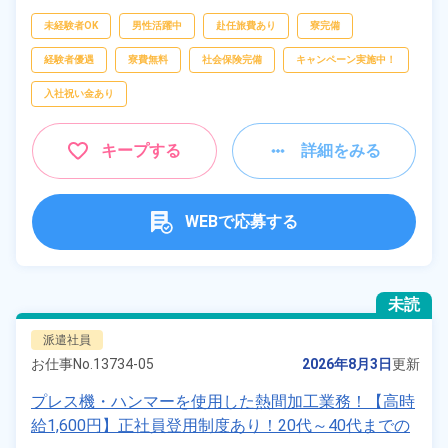
部品供給・充填・運搬、
検査、
クレーン・玉
掛け、
データ入力
未経験者OK
男性活躍中
赴任旅費あり
寮完備
経験者優遇
寮費無料
社会保険完備
キャンペーン実施中！
入社祝い金あり
キープする
詳細をみる
WEBで応募する
未読
派遣社員
お仕事No.
13734-05
2026年8月3日
更新
プレス機・ハンマーを使用した熱間加工業務！【高時
給1,600円】正社員登用制度あり！20代～40代までの