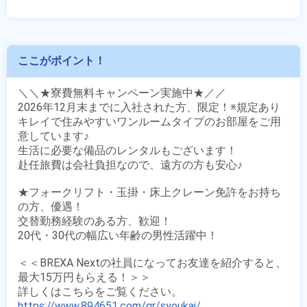
ここがポイント！
＼＼★寮費無料キャンペーン実施中★／／

2026年12月末までに入社された方、限定！※規定あり

キレイで住みやすいワンルームタイプのお部屋をご用
意しています♪

生活に必要な備品のレンタルもございます！

赴任旅費は会社負担なので、遠方の方も安心♪

★フォークリフト・玉掛・床上クレーン免許をお持ち
の方、優遇！

交替勤務経験のある方、歓迎！

20代・30代の幅広い年齢の男性活躍中！

＜＜BREXA Nextの社員になってお友達を紹介すると、
最大15万円もらえる！＞＞

https://www.894651.com/qr/syoukai/