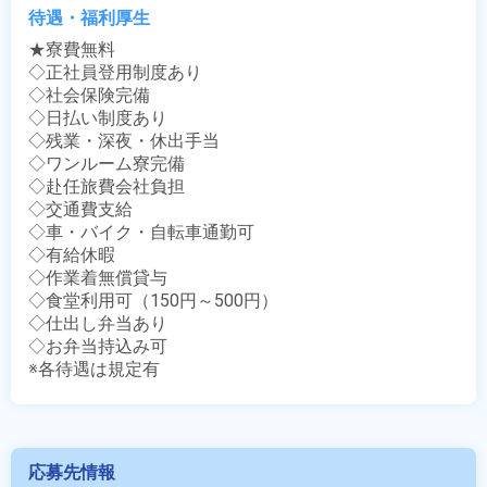
待遇・福利厚生
★寮費無料

◇正社員登用制度あり

◇社会保険完備

◇日払い制度あり

◇残業・深夜・休出手当

◇ワンルーム寮完備

◇赴任旅費会社負担

◇交通費支給

◇車・バイク・自転車通勤可

◇有給休暇

◇作業着無償貸与

◇食堂利用可（150円～500円）

◇仕出し弁当あり

◇お弁当持込み可

※各待遇は規定有
応募先情報