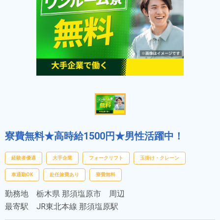
寮費無料★高時給1500円★男性活躍中！
経験者優遇
大手企業
フォークリフト
玉掛け・クレーン
車通勤OK
赴任旅費あり
寮費無料
勤務地
栃木県 那須塩原市 周辺
最寄駅
JR東北本線 那須塩原駅