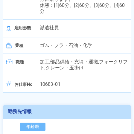
休憩：[1]60分、[2]60分、[3]60分、[4]60
分
派遣社員
雇用形態
ゴム・プラ・石油・化学
業種
加工,部品供給・充填・運搬,フォークリフ
職種
ト,クレーン・玉掛け
10683-01
お仕事No
勤務先情報
年齢層