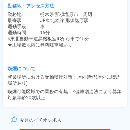
勤務地・アクセス方法
勤務地　　：　栃木県 那須塩原市　周辺

最寄駅　　：　JR東北本線 那須塩原駅

通勤手段　：　車

通勤時間　：　15分

※東北自動車道黒磯板室ICから車で15分

★工場敷地内に無料駐車場あり

喫煙について
就業場所における受動喫煙対策：屋内禁煙(屋外に喫煙
場所あり)
喫煙可能区域での業務の有無：※健康増進法により募集
対象年齢20歳以上
今月のイチオシ求人