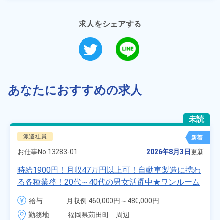
求人をシェアする
あなたにおすすめの求人
未読
派遣社員
新着
お仕事No.
13283-01
2026年8月3日
更新
時給1900円！月収47万円以上可！自動車製造に携わ
る各種業務！20代～40代の男女活躍中★ワンルーム
寮無料！マイカー通勤OK！無料駐車場あり！赴任旅
給与
月収例 460,000円～480,000円

費会社負担！社員食堂あり！日払いあり！土日休
時給 1,900円～1,900円
勤務地
福岡県苅田町　周辺
み！特別賞与90万円支給！《福岡県京都郡苅田町》