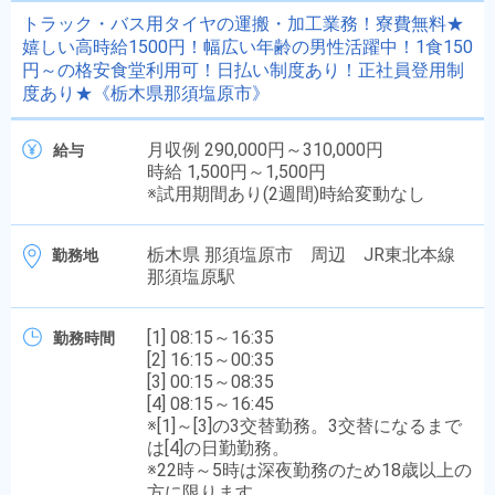
トラック・バス用タイヤの運搬・加工業務！寮費無料★
嬉しい高時給1500円！幅広い年齢の男性活躍中！1食150
円～の格安食堂利用可！日払い制度あり！正社員登用制
度あり★《栃木県那須塩原市》
月収例 290,000円～310,000円
給与
時給 1,500円～1,500円
※試用期間あり(2週間)時給変動なし
栃木県 那須塩原市 周辺 JR東北本線
勤務地
那須塩原駅
[1] 08:15～16:35
勤務時間
[2] 16:15～00:35
[3] 00:15～08:35
[4] 08:15～16:45
※[1]～[3]の3交替勤務。3交替になるまで
は[4]の日勤勤務。
※22時～5時は深夜勤務のため18歳以上の
方に限ります。