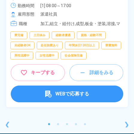
勤務時間
[1] 08:00～17:00

[2] 20:00～05:00

雇用形態
派遣社員
[3] 06:30～15:00

職種
[4] 14:30～23:00

加工,組立・組付け,成型,板金・塗装,溶接,マ
[5] 22:30～07:00
シンオペレーター,部品供給・充填・運搬,検
査,物流・配送
寮完備
土日休み
経験者優遇
資格・経験不問
未経験者OK
赴任旅費あり
年間休日120日以上
寮費無料
男性活躍中
女性活躍中
社会保険完備
キープする
詳細をみる
WEBで応募する
❮
❯