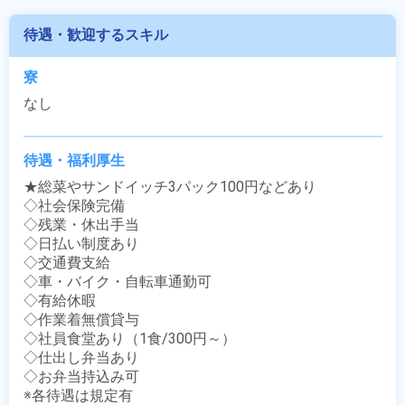
待遇・歓迎するスキル
寮
なし
待遇・福利厚生
★総菜やサンドイッチ3パック100円などあり

◇社会保険完備

◇残業・休出手当

◇日払い制度あり

◇交通費支給

◇車・バイク・自転車通勤可

◇有給休暇

◇作業着無償貸与

◇社員食堂あり（1食/300円～）

◇仕出し弁当あり

◇お弁当持込み可

※各待遇は規定有