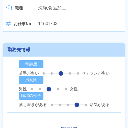
洗浄,食品加工
職種
11601-03
お仕事No
勤務先情報
年齢層
若手が多い
ベテランが多い
男女比
男性
女性
職場の様子
落ち着きがある
活気がある