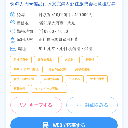
例42万円★備品付き寮完備＆赴任旅費会社負担◎昇
給・業績賞与あり！組立や塗装など自動車製造の各
給与
月収例 410,000円～430,000円

種作業！《愛知県大府市》
月給 277,000円～277,000円
勤務地
愛知県大府市　周辺
勤務時間
[1] 08:00～16:50

[2] 06:25～15:10

雇用形態
正社員 ※無期雇用派遣
[3] 17:05～01:50
職種
加工,組立・組付け,鋳造・鍛造
男性活躍中
赴任旅費あり
送迎あり
寮完備
年間休日120日以上
社会保険完備
経験者優遇
資格・経験不問
未経験者OK
土日休み
女性活躍中
寮費無料
キャンペーン実施中！
キープする
詳細をみる
WEBで応募する