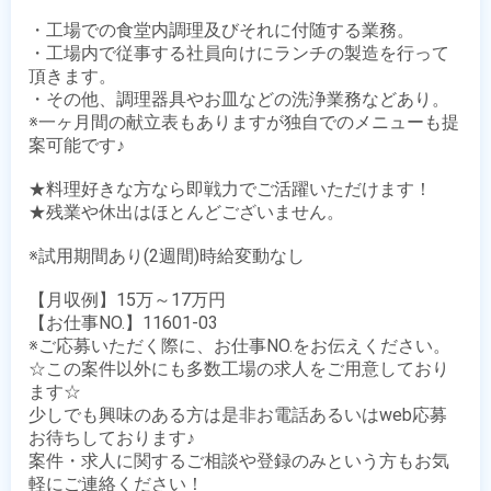
・工場での食堂内調理及びそれに付随する業務。

・工場内で従事する社員向けにランチの製造を行って
頂きます。

・その他、調理器具やお皿などの洗浄業務などあり。

※一ヶ月間の献立表もありますが独自でのメニューも提
案可能です♪

★料理好きな方なら即戦力でご活躍いただけます！

★残業や休出はほとんどございません。

※試用期間あり(2週間)時給変動なし

【月収例】15万～17万円

【お仕事NO.】11601-03

※ご応募いただく際に、お仕事NO.をお伝えください。

☆この案件以外にも多数工場の求人をご用意しており
ます☆

少しでも興味のある方は是非お電話あるいはweb応募
お待ちしております♪

案件・求人に関するご相談や登録のみという方もお気
軽にご連絡ください！