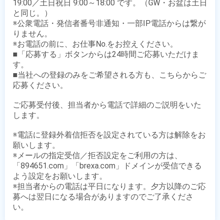
19:00／土日祝日 9:00～18:00 です。（GW・お盆は土日
と同じ。）

※公衆電話・発信者番号非通知・一部IP電話からは繋が
りません。

※お電話の前に、お仕事No.をお控えください。

■「応募する」ボタンからは24時間ご応募いただけま
す。

■当社への登録のみをご希望される方も、こちらからご
応募ください。

ご応募受付後、担当者から電話で詳細のご説明をいた
します。

※電話に登録外着信拒否を設定されている方は解除をお
願いします。

※メールの指定受信／拒否設定をご利用の方は、
「894651.com」「brexa.com」ドメインが受信できる
よう設定をお願いします。

※担当者からの電話は平日になります。夕方以降のご応
募へは翌日になる場合がありますのでご了承くださ