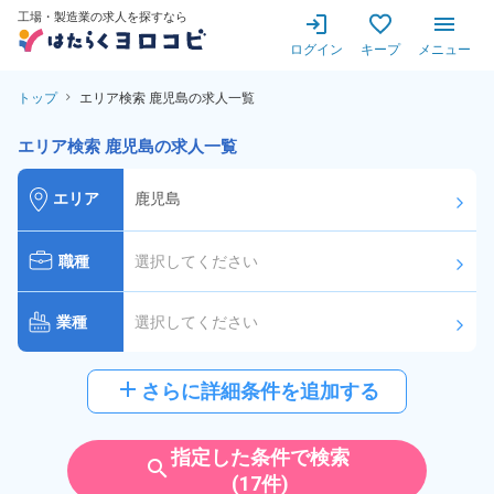
工場・製造業の求人を探すなら
ログイン
キープ
メニュー
トップ
エリア検索 鹿児島の求人一覧
エリア検索 鹿児島の求人一覧
エリア
鹿児島
arrow_forward_ios
職種
選択してください
arrow_forward_ios
業種
選択してください
arrow_forward_ios
給与
選択してください
add
さらに詳細条件を追加する
arrow_forward_ios
派遣社員
雇用形態
指定した条件で検索
search
(17件)