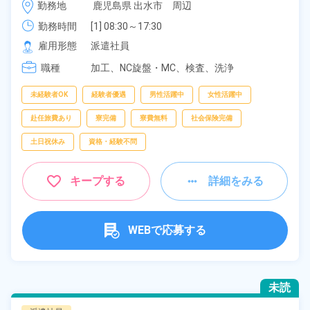
時給 1,500円～1,500円
勤務地
鹿児島県 出水市　周辺
《鹿児島県出水市》
勤務時間
[1] 08:30～17:30

[2] 17:00～02:00

雇用形態
派遣社員
[3] 20:00～05:00
職種
加工、
NC旋盤・MC、
検査、
洗浄
未経験者OK
経験者優遇
男性活躍中
女性活躍中
赴任旅費あり
寮完備
寮費無料
社会保険完備
土日祝休み
資格・経験不問
キープする
詳細をみる
WEBで応募する
未読