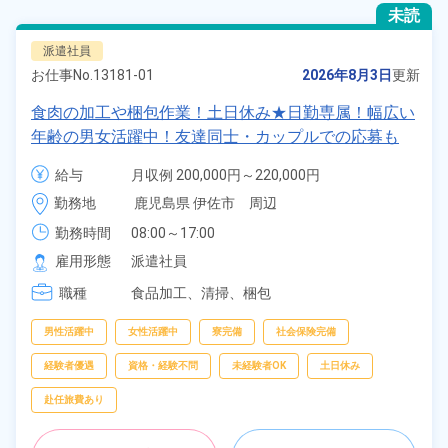
未読
派遣社員
お仕事No.
13181-01
2026年8月3日
更新
食肉の加工や梱包作業！土日休み★日勤専属！幅広い
年齢の男女活躍中！友達同士・カップルでの応募も
OK♪和気あいあいとした職場雰囲気◎無料駐車場完備
給与
月収例 200,000円～220,000円

＆マイカー通勤可！《鹿児島県伊佐市》
時給 1,200円～1,200円
勤務地
鹿児島県 伊佐市　周辺
勤務時間
08:00～17:00
雇用形態
派遣社員
職種
食品加工、
清掃、
梱包
男性活躍中
女性活躍中
寮完備
社会保険完備
経験者優遇
資格・経験不問
未経験者OK
土日休み
赴任旅費あり