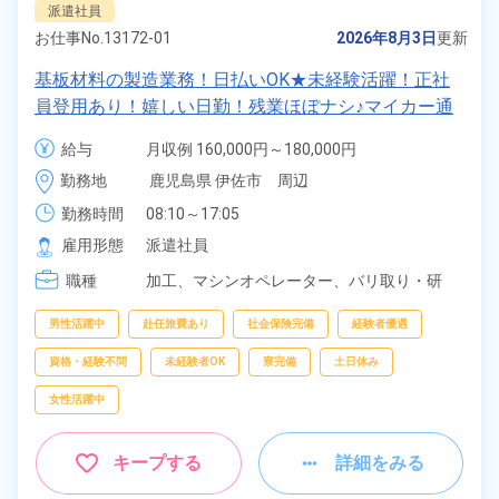
派遣社員
お仕事No.
13172-01
2026年8月3日
更新
基板材料の製造業務！日払いOK★未経験活躍！正社
員登用あり！嬉しい日勤！残業ほぼナシ♪マイカー通
勤OK◎住み込み・新生活も安心！必要な食料を事前
給与
月収例 160,000円～180,000円

に準備できます★《鹿児島県伊佐市》
時給 1,100円～1,100円
勤務地
鹿児島県 伊佐市　周辺
勤務時間
08:10～17:05
雇用形態
派遣社員
職種
加工、
マシンオペレーター、
バリ取り・研
磨、
試験・実験・評価
男性活躍中
赴任旅費あり
社会保険完備
経験者優遇
資格・経験不問
未経験者OK
寮完備
土日休み
女性活躍中
キープする
詳細をみる