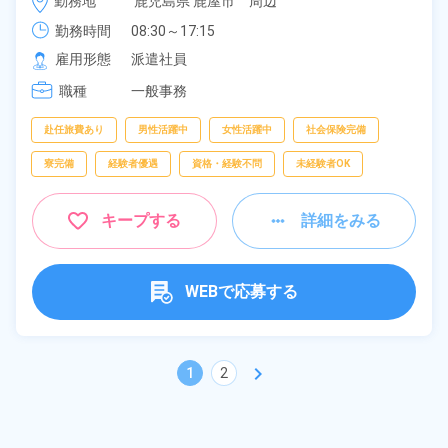
勤務地
鹿児島県 鹿屋市　周辺
勤務時間
08:30～17:15
雇用形態
派遣社員
職種
一般事務
赴任旅費あり
男性活躍中
女性活躍中
社会保険完備
寮完備
経験者優遇
資格・経験不問
未経験者OK
キープする
詳細をみる
WEBで応募する
chevron_right
1
2