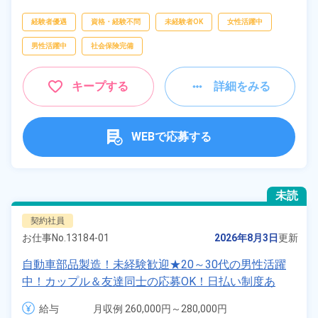
経験者優遇
資格・経験不問
未経験者OK
女性活躍中
男性活躍中
社会保険完備
キープする
詳細をみる
WEBで応募する
未読
契約社員
お仕事No.
13184-01
2026年8月3日
更新
自動車部品製造！未経験歓迎★20～30代の男性活躍
中！カップル＆友達同士の応募OK！日払い制度あ
り！生活支援物資事前対応可◎食堂利用可！マイカー
給与
月収例 260,000円～280,000円

通勤OK！無料駐車場完備！《鹿児島県薩摩郡さつま