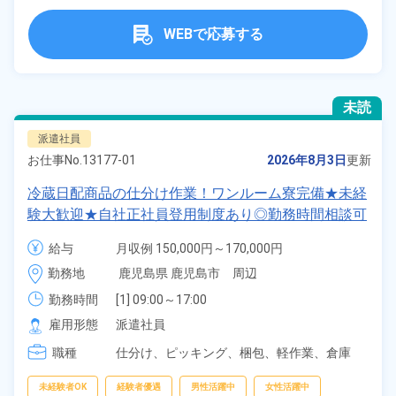
WEBで応募する
未読
派遣社員
お仕事No.
13177-01
2026年8月3日
更新
冷蔵日配商品の仕分け作業！ワンルーム寮完備★未経
験大歓迎★自社正社員登用制度あり◎勤務時間相談可
能★年間休日120日◎残業少なめ！マイカー通勤OK＆
給与
月収例 150,000円～170,000円

工場敷地内に無料駐車場あり★《鹿児島県鹿児島市》
時給 1,080円～1,080円
勤務地
鹿児島県 鹿児島市　周辺
勤務時間
[1] 09:00～17:00

[2] 18:00～02:00

雇用形態
派遣社員
[3] 13:00～21:00

職種
[4] 20:00～04:00
仕分け、
ピッキング、
梱包、
軽作業、
倉庫
未経験者OK
経験者優遇
男性活躍中
女性活躍中