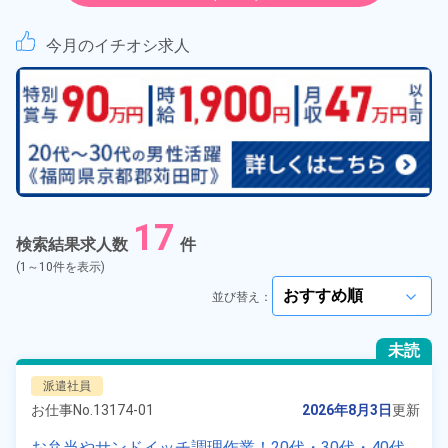
紹介予定派遣
今月のイチオシ求人
契約社員
正社員
アルバイト・パート
17
正社員 ※無期雇用派遣
検索結果求人数
件
(1～10件を表示)
期間従業員
並び替え：
arrow_forward_ios
こだわり
選択してください
未読
arrow_forward_ios
派遣社員
タグ
選択してください
arrow_forward_ios
お仕事No.
13174-01
2026年8月3日
更新
お弁当やサンドイッチ調理作業！20代・30代・40代