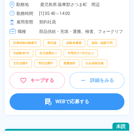
時給 1,300円～1,300円
勤務地
鹿児島県 薩摩郡さつま町　周辺
町》
勤務時間
[1] 05:40～14:00

[2] 13:40～22:00

雇用形態
契約社員
[3] 21:40～06:00

職種
[4] 08:30～17:15

部品供給・充填・運搬、
検査、
フォークリフ
[5] 20:30～05:15
ト、
仕分け、
ピッキング、
倉庫
扶養控除内勤務可
寮完備
経験者優遇
資格・経験不問
未経験者OK
赴任旅費あり
年間休日120日以上
女性活躍中
男性活躍中
寮費無料
社会保険完備
キープする
詳細をみる
WEBで応募する
未読