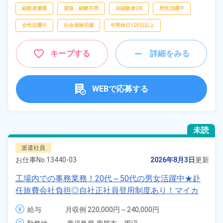
経験者優遇
資格・経験不問
未経験者OK
男性活躍中
女性活躍中
社会保険完備
年間休日120日以上
キープする
詳細をみる
WEBで応募する
未読
派遣社員
お仕事No.
13440-03
2026年8月3日
更新
工場内での事務業務！20代～50代の男女活躍中★赴
任旅費会社負担◎自社正社員登用制度あり！マイカ
ー、バイク、自転車通勤OK！無料駐車場完備！制服
給与
月収例 220,000円～240,000円

無償貸与！《鹿児島県鹿屋市川西町》
時給 1,350円～1,350円