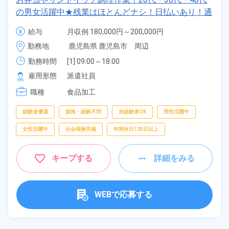
フリーワー
の男女活躍中★残業はほとんどナシ！日払いあり！通
ド
勤手当あり！マイカー通勤OK！無料駐車場あり！ク
給与
月収例 180,000円～200,000円

リーンルームでの快適作業◎《鹿児島県鹿児島市》
時給 1,100円～1,100円
勤務地
鹿児島県 鹿児島市　周辺
勤務時間
[1] 09:00～18:00

自宅周辺の
[2] 20:00～05:00

お仕事
雇用形態
派遣社員
出典：「位置参照情報」(国土交通省）の加工情報・「HeartRails
[3] 09:00～15:00
Geo API」(HeartRails Inc.)
職種
食品加工
経験者優遇
資格・経験不問
未経験者OK
男性活躍中
女性活躍中
社会保険完備
年間休日120日以上
キープする
詳細をみる
WEBで応募する