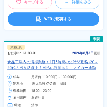
キープする
詳細をみる
WEBで応募する
未読
派遣社員
お仕事No.
13183-01
2026年8月3日
更新
食品工場内の清掃業務！1日5時間の短時間勤務♪20～
50代の男女活躍中！日払い制度あり！マイカー通勤
OK！無料駐車場完備！《鹿児島県伊佐市》
給与
月収例 110,000円～130,000円

時給 1,200円～1,200円
勤務地
鹿児島県 伊佐市　周辺
勤務時間
18:00～23:00
雇用形態
派遣社員
職種
清掃