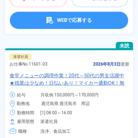
WEBで応募する
未読
派遣社員
お仕事No.
11601-03
2026年8月3日
更新
食堂メニューの調理作業！20代～50代の男女活躍中
★残業は少なめ！日払いあり！マイカー通勤OK！無
料駐車場あり！社員食堂利用可！《鹿児島県鹿児島
給与
月収例 150,000円～170,000円

市》
時給 1,100円～1,100円
勤務地
鹿児島県 鹿児島市　周辺
勤務時間
[1] 08:00～16:00

[2] 09:00～16:00
雇用形態
派遣社員
職種
洗浄、
食品加工