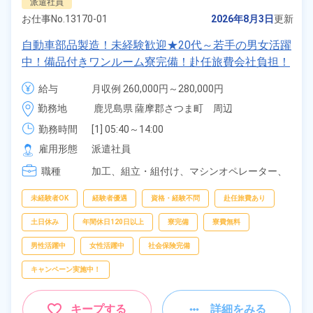
派遣社員
お仕事No.
13170-01
2026年8月3日
更新
自動車部品製造！未経験歓迎★20代～若手の男女活躍
中！備品付きワンルーム寮完備！赴任旅費会社負担！
正社員登用制度あり！マイカー通勤OK！無料駐車場
給与
月収例 260,000円～280,000円

完備！《鹿児島県薩摩郡さつま町》
時給 1,300円～1,300円
勤務地
鹿児島県 薩摩郡さつま町　周辺
勤務時間
[1] 05:40～14:00

[2] 13:40～22:00

雇用形態
派遣社員
[3] 21:40～06:00
職種
加工、
組立・組付け、
マシンオペレーター、
検査
未経験者OK
経験者優遇
資格・経験不問
赴任旅費あり
土日休み
年間休日120日以上
寮完備
寮費無料
男性活躍中
女性活躍中
社会保険完備
キャンペーン実施中！
キープする
詳細をみる