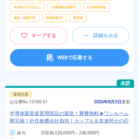
年間休日120日以上
扶養控除内勤務可
社会保険完備
資格・経験不問
時短勤務OK
寮完備
キープする
詳細をみる
WEBで応募する
未読
派遣社員
お仕事No.
13180-01
2026年8月3日
更新
半導体製造装置用部品の製造！寮費無料★ワンルーム
寮完備！赴任旅費会社負担！カップル＆友達同士の応
募＆同シフトOK！高時給1,500円！働きやすい日勤専
給与
月収例 220,000円～240,000円

属！土日休み♪正社員登用制度あり！残業少なめ！