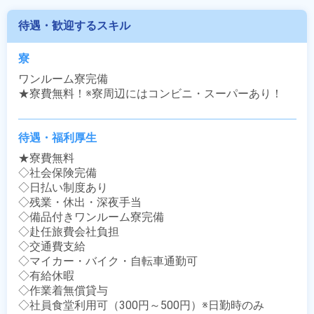
待遇・歓迎するスキル
寮
ワンルーム寮完備

★寮費無料！※寮周辺にはコンビニ・スーパーあり！
待遇・福利厚生
★寮費無料

◇社会保険完備

◇日払い制度あり

◇残業・休出・深夜手当

◇備品付きワンルーム寮完備

◇赴任旅費会社負担

◇交通費支給

◇マイカー・バイク・自転車通勤可

◇有給休暇

◇作業着無償貸与

◇社員食堂利用可（300円～500円）※日勤時のみ
