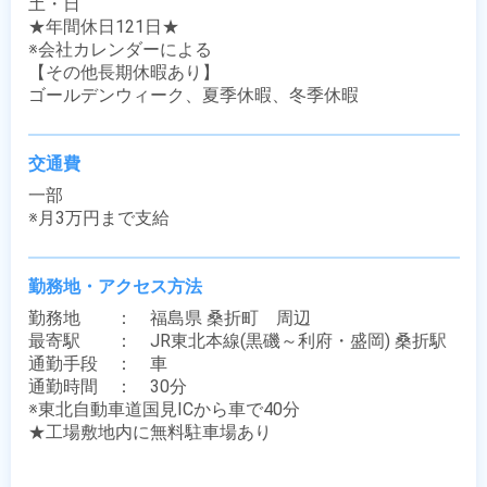
土・日

★年間休日121日★ 

※会社カレンダーによる

【その他長期休暇あり】

ゴールデンウィーク、夏季休暇、冬季休暇
交通費
一部

※月3万円まで支給
勤務地・アクセス方法
勤務地　　：　福島県 桑折町　周辺

最寄駅　　：　JR東北本線(黒磯～利府・盛岡) 桑折駅

通勤手段　：　車

通勤時間　：　30分

※東北自動車道国見ICから車で40分

★工場敷地内に無料駐車場あり
