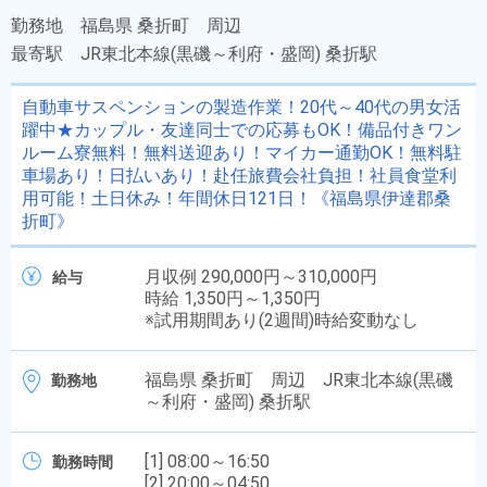
勤務地
福島県 桑折町 周辺
最寄駅
JR東北本線(黒磯～利府・盛岡) 桑折駅
自動車サスペンションの製造作業！20代～40代の男女活
躍中★カップル・友達同士での応募もOK！備品付きワン
ルーム寮無料！無料送迎あり！マイカー通勤OK！無料駐
車場あり！日払いあり！赴任旅費会社負担！社員食堂利
用可能！土日休み！年間休日121日！《福島県伊達郡桑
折町》
月収例 290,000円～310,000円
給与
時給 1,350円～1,350円
※試用期間あり(2週間)時給変動なし
福島県 桑折町 周辺 JR東北本線(黒磯
勤務地
～利府・盛岡) 桑折駅
[1] 08:00～16:50
勤務時間
[2] 20:00～04:50