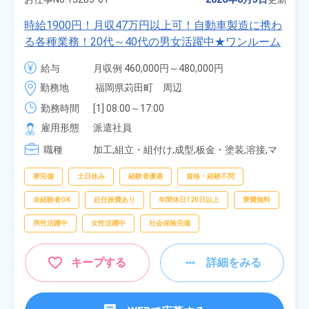
時給1900円！月収47万円以上可！自動車製造に携わ
る各種業務！20代～40代の男女活躍中★ワンルーム
寮無料！マイカー通勤OK！無料駐車場あり！赴任旅
給与
月収例 460,000円～480,000円

費会社負担！社員食堂あり！日払いあり！土日休
時給 1,900円～1,900円
勤務地
福岡県苅田町　周辺
み！特別賞与90万円支給！《福岡県京都郡苅田町》
勤務時間
[1] 08:00～17:00

[2] 20:00～05:00

雇用形態
派遣社員
[3] 06:30～15:00

職種
[4] 14:30～23:00

加工,組立・組付け,成型,板金・塗装,溶接,マ
[5] 22:30～07:00
シンオペレーター,部品供給・充填・運搬,検
査,物流・配送
寮完備
土日休み
経験者優遇
資格・経験不問
未経験者OK
赴任旅費あり
年間休日120日以上
寮費無料
男性活躍中
女性活躍中
社会保険完備
キープする
詳細をみる