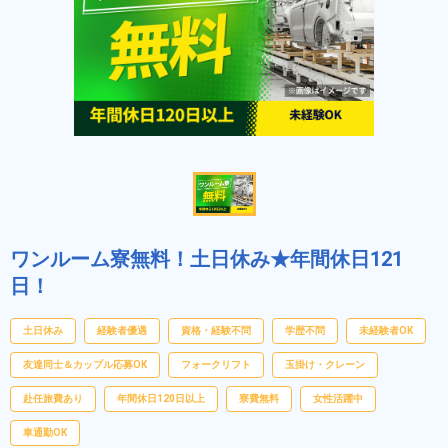
ワンルーム寮無料！土日休み★年間休日121
日！
土日休み
経験者優遇
資格・経験不問
学歴不問
未経験者OK
友達同士＆カップル応募OK
フォークリフト
玉掛け・クレーン
赴任旅費あり
年間休日120日以上
寮費無料
女性活躍中
車通勤OK