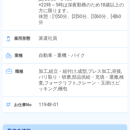
※22時～5時は深夜勤務のため18歳以上の
方に限ります。
休憩：[1]50分、[2]50分、[3]60分、[4]60
分
派遣社員
雇用形態
自動車・重機・バイク
業種
加工,組立・組付け,成型,プレス加工,溶接,
職種
バリ取り・研磨,部品供給・充填・運搬,検
査,フォークリフト,クレーン・玉掛け,ピ
ッキング,梱包
11948-01
お仕事No