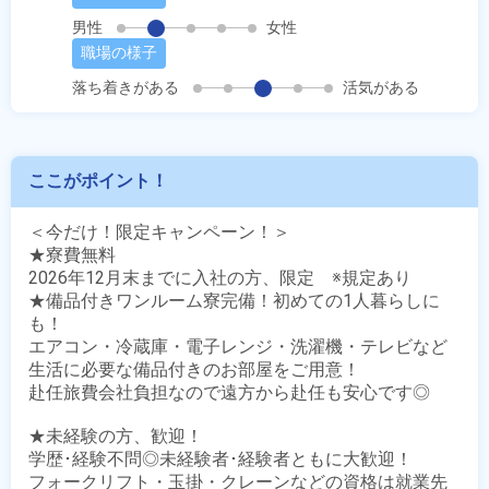
男性
女性
職場の様子
落ち着きがある
活気がある
ここがポイント！
＜今だけ！限定キャンペーン！＞

★寮費無料

2026年12月末までに入社の方、限定　※規定あり

★備品付きワンルーム寮完備！初めての1人暮らしに
も！

エアコン・冷蔵庫・電子レンジ・洗濯機・テレビなど

生活に必要な備品付きのお部屋をご用意！

赴任旅費会社負担なので遠方から赴任も安心です◎

★未経験の方、歓迎！

学歴･経験不問◎未経験者･経験者ともに大歓迎！

フォークリフト・玉掛・クレーンなどの資格は就業先