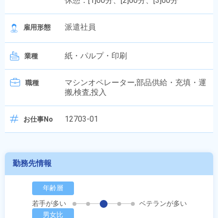
休憩：[1]60分、[2]60分、[3]60分
派遣社員
雇用形態
紙・パルプ・印刷
業種
マシンオペレーター,部品供給・充填・運
職種
搬,検査,投入
12703-01
お仕事No
勤務先情報
年齢層
若手が多い
ベテランが多い
男女比