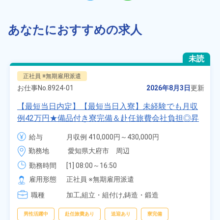
あなたにおすすめの求人
未読
正社員 ※無期雇用派遣
お仕事No.
8924-01
2026年8月3日
更新
【最短当日内定】【最短当日入寮】未経験でも月収
例42万円★備品付き寮完備＆赴任旅費会社負担◎昇
給・業績賞与あり！組立や塗装など自動車製造の各
給与
月収例 410,000円～430,000円

種作業！《愛知県大府市》
月給 277,000円～277,000円
勤務地
愛知県大府市　周辺
勤務時間
[1] 08:00～16:50

[2] 06:25～15:10

雇用形態
正社員 ※無期雇用派遣
[3] 17:05～01:50
職種
加工,組立・組付け,鋳造・鍛造
男性活躍中
赴任旅費あり
送迎あり
寮完備