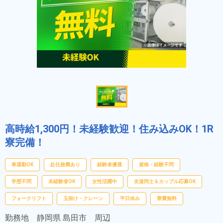
高時給1,300円！未経験歓迎！住み込みOK！1R
寮完備！
車通勤OK
赴任旅費あり
経験者優遇
資格・経験不問
学歴不問
未経験者OK
女性活躍中
友達同士＆カップル応募OK
フォークリフト
玉掛け・クレーン
平日休み
寮費無料
勤務地
静岡県 島田市 周辺