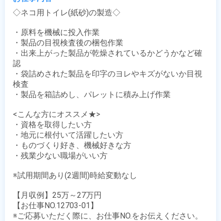
◇ネコ用トイレ(紙砂)の製造◇

・原料を機械に投入作業

・製品の目視検査後の梱包作業

・出来上がった製品が乾燥されているかどうかなど確
認

・袋詰めされた製品を印字のヨレやキズがないか目視
検査

・製品を箱詰めし、パレットに積み上げ作業

<こんな方にオススメ★>

・資格を取得したい方

・地元に根付いて活躍したい方

・ものづくり好き、機械好きな方

・残業少ない職場がいい方

※試用期間あり(2週間)時給変動なし

【月収例】25万～27万円

【お仕事NO.12703-01】

※ご応募いただく際に、お仕事NO.をお伝えください。
