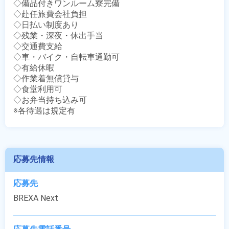
◇備品付きワンルーム寮完備

◇赴任旅費会社負担

◇日払い制度あり

◇残業・深夜・休出手当

◇交通費支給

◇車・バイク・自転車通勤可

◇有給休暇

◇作業着無償貸与

◇食堂利用可

◇お弁当持ち込み可

※各待遇は規定有
応募先情報
応募先
BREXA Next