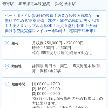
最寄駅
JR東海道本線(熱海～浜松) 金谷駅
ペット用トイレ(紙砂)の製造！必要な経験＆資格なし★
無料で住める1R寮完備！20代～50代の幅広い男女活躍
中！友人＆カップル応募OK！社員食堂利用OK！快適に
働ける空調完備◎マイカー通勤可！《静岡県島田市》
月収例 250,000円～270,000円
給与
時給 1,300円～1,300円
※試用期間あり(2週間)時給変動なし
静岡県 島田市 周辺 JR東海道本線(熱
勤務地
海～浜松) 金谷駅
[1] 08:00～17:00
勤務時間
[2] 16:00～01:00
[3] 00:00～09:00
※22時～5時は深夜勤務のため18歳以上の
方に限ります。