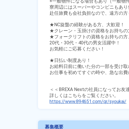
※一般物件になる場合もあり（一般物件
寮周辺にはスーパーやコンビニもあり生
赴任旅費も会社負担なので、遠方の方も
★NC旋盤の経験がある方、大歓迎！

★クレーン・玉掛けの資格をお持ちの方
★フォークリフトの資格をお持ちの方、
20代・30代・40代の男女活躍中！

お気軽にご応募ください！

★日払い制度あり！

お給料日前に働いた分の一部を受け取
お仕事を初めてすぐの時や、急な出費の
＜＜BREXA Nextの社員になってお
https://www.894651.com/qr/syoukai/
募集概要