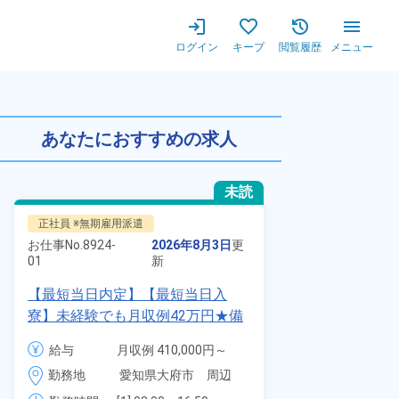
ログイン
キープ
閲覧履歴
メニュー
円★備品付きワンルーム寮完備！
あなたにおすすめの求人
未読
正社員 ※無期雇用派遣
正社員 ※無期
お仕事No.
8924-
2026年8月3日
更
お仕事No.
7011
01
新
01
【最短当日内定】【最短当日入
自動車の溶接
寮】未経験でも月収例42万円★備
査業務！月収
品付き寮完備＆赴任旅費会社負担
付きワンルー
給与
月収例 410,000円～
給与
◎昇給・業績賞与あり！組立や塗
会社負担★人
430,000円

勤務地
愛知県大府市　周辺
勤務地
装など自動車製造の各種作業！
＆業績賞与あ
月給 277,000円～