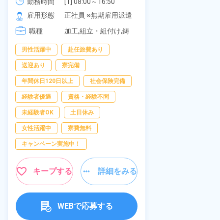
《愛知県大府市》
可！無料駐車
勤務時間
[1] 08:00～16:50

勤務時間
277,000円
[2] 06:25～15:10

の応募OK★
雇用形態
正社員 ※無期雇用派遣
雇用形態
[3] 17:05～01:50
職種
加工,組立・組付け,鋳
職種
造・鍛造
男性活躍中
赴任旅費あり
寮完備
経
送迎あり
寮完備
資格・経験不問
年間休日120日以上
社会保険完備
赴任旅費あり
経験者優遇
資格・経験不問
男性活躍中
未経験者OK
土日休み
社会保険完備
女性活躍中
寮費無料
キャンペーン実
キャンペーン実施中！
キープ
キープする
詳細をみる
WEBで応募する