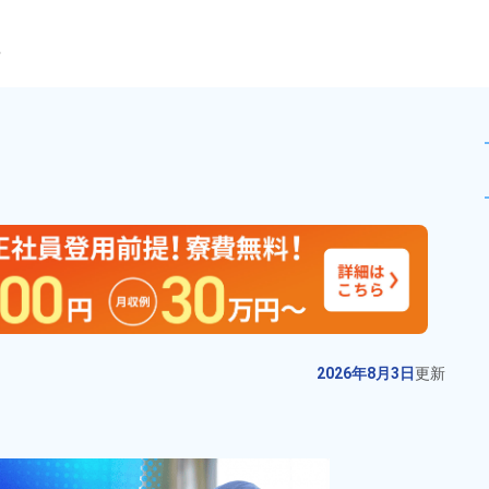
ら
立や検査作業！時給1,500
未読
派遣社員
お仕事No.
11475-
2026年8月3日
更
06
新
医療系製品の部品加工業務！土日
2026年8月3日
更新
祝休み★日勤専属＆年間休日132
日でプライベート充実♪20代～40
給与
月収例 240,000円～
代の男女に大人気の職場！ワンル
260,000円

勤務地
東京都日野市　周辺
ーム寮完備＆赴任旅費支給あり
時給 1,400円～1,400円