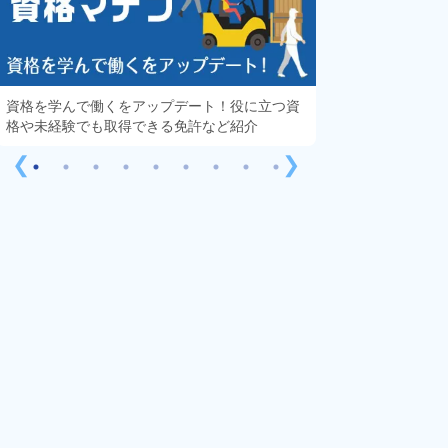
資格を学んで働くをアップデート！役に立つ資
知っておきたい「
格や未経験でも取得できる免許など紹介
する疑問や不安を
❮
❯