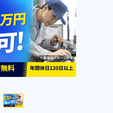
◎《東京都日野市》
勤務時間
09:00～17:30
雇用形態
派遣社員
職種
加工,検査,洗浄
年間休日120日以上
男性活躍中
社会保険完備
寮完備
土日祝休み
赴任旅費あり
資格・経験不問
未経験者OK
経験者優遇
女性活躍中
キープする
詳細をみる
WEBで応募する