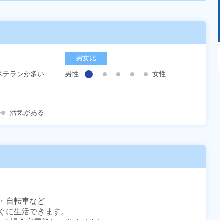
あるモノに魅了され続け気がつけばマニア
男女比
に！？ディープな世界にあなたもきっとハマる
はず！
ベテランが多い
男性
女性
活気がある
自転車など

ぐに生活できます。
