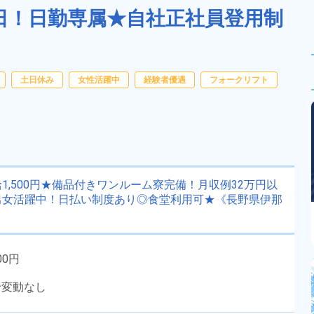
0日！日勤専属★自社正社員登用制
土日休み
女性活躍中
経験者優遇
フォークリフト
,500円★備品付きワンルーム寮完備！月収例32万円以
男女活躍中！日払い制度あり◎食堂利用可★《長野県伊那
00円
給変動なし