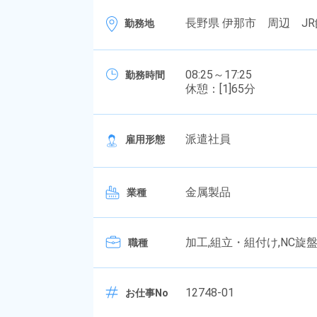
長野県 伊那市 周辺 JR
勤務地
08:25～17:25
勤務時間
休憩：[1]65分
派遣社員
雇用形態
金属製品
業種
加工,組立・組付け,NC旋
職種
12748-01
お仕事No