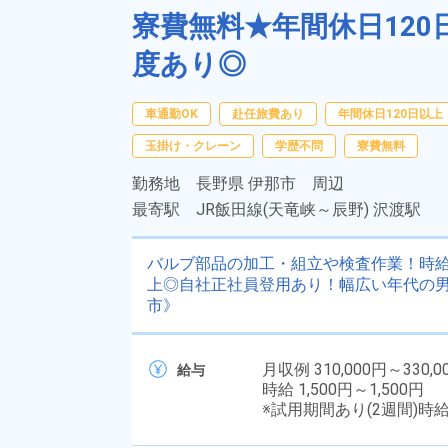
寮費無料★年間休日12
度あり◎
車通勤OK
赴任旅費あり
年間休日120日以上
玉掛け・クレーン
学歴不問
寮費無料
勤務地
長野県 伊那市 周辺
最寄駅
JR飯田線(天竜峡～辰野) 沢渡駅
バルブ部品の加工・組立や検査作業！時給1
上◎自社正社員登用あり！幅広い年代の
市》
月収例 310,000円～330,0
給与
時給 1,500円～1,500円
※試用期間あり(2週間)時