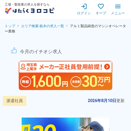
工場・製造業の求人を探すなら
ログイン
キープ
メニュー
トップ
エリア検索 栃木の求人一覧
アルミ製品鋳造のマシンオペレータ
ー業務
アルミ製品鋳造のマシンオペレ
今月のイチオシ求人
派遣社員
2026年8月10日
更新