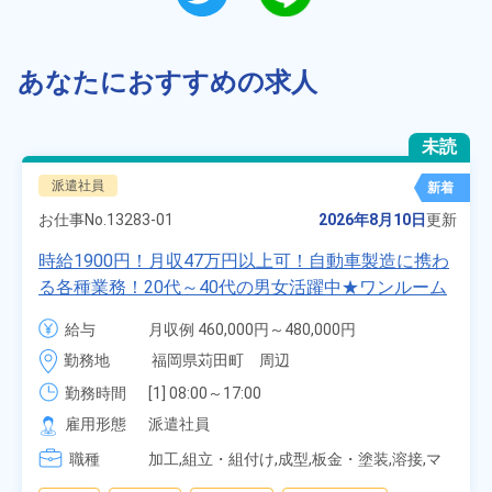
あなたにおすすめの求人
未読
派遣社員
新着
お仕事No.
13283-01
2026年8月10日
更新
時給1900円！月収47万円以上可！自動車製造に携わ
る各種業務！20代～40代の男女活躍中★ワンルーム
寮無料！マイカー通勤OK！無料駐車場あり！赴任旅
給与
月収例 460,000円～480,000円

費会社負担！社員食堂あり！日払いあり！土日休
時給 1,900円～1,900円
勤務地
福岡県苅田町　周辺
み！特別賞与90万円支給！《福岡県京都郡苅田町》
勤務時間
[1] 08:00～17:00

[2] 20:00～05:00

雇用形態
派遣社員
[3] 06:30～15:00

職種
[4] 14:30～23:00

加工,組立・組付け,成型,板金・塗装,溶接,マ
[5] 22:30～07:00
シンオペレーター,部品供給・充填・運搬,検