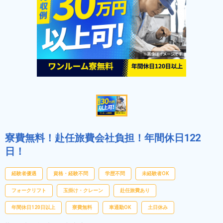
寮費無料！赴任旅費会社負担！年間休日122
日！
経験者優遇
資格・経験不問
学歴不問
未経験者OK
フォークリフト
玉掛け・クレーン
赴任旅費あり
年間休日120日以上
寮費無料
車通勤OK
土日休み