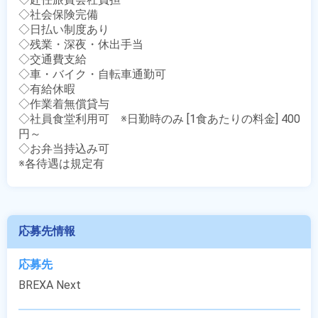
◇社会保険完備

◇日払い制度あり

◇残業・深夜・休出手当

◇交通費支給

◇車・バイク・自転車通勤可

◇有給休暇

◇作業着無償貸与

◇社員食堂利用可　※日勤時のみ [1食あたりの料金] 400
円～

◇お弁当持込み可

※各待遇は規定有
応募先情報
応募先
BREXA Next