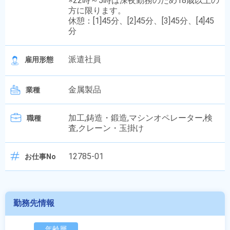
※22時～5時は深夜勤務のため18歳以上の
方に限ります。
休憩：[1]45分、[2]45分、[3]45分、[4]45
分
派遣社員
雇用形態
金属製品
業種
加工,鋳造・鍛造,マシンオペレーター,検
職種
査,クレーン・玉掛け
12785-01
お仕事No
勤務先情報
年齢層