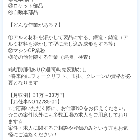
③ロケット部品

④自動車部品

【どんな作業がある？】

①アルミ材料を溶かして製品にする、鍛造・鋳造（ア
ルミ材料を溶かして型に流し込み成形をする等）

②マシンOP業務

③その他付随する作業（運搬、検査）

※試用期間あり(2週間)時給変動なし

※将来的にフォークリフト、玉掛、クレーンの資格が必
要となります

【月収例】31万～33万円

【お仕事NO.12785-01】

※ご応募いただく際に、お仕事NO.をお伝えください。

☆この案件以外にも多数工場の求人をご用意しており
ます☆

案件・求人に関するご相談や登録のみという方もお気
軽にご連絡ください！