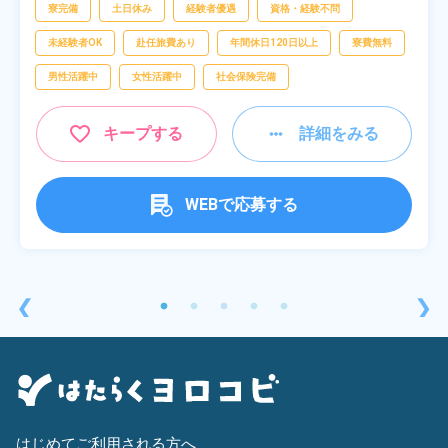
査,物流・配送
寮完備
土日休み
経験者優遇
資格・経験不問
未経験者OK
赴任旅費あり
年間休日120日以上
寮費無料
男性活躍中
女性活躍中
社会保険完備
キープする
詳細をみる
WEBで応募する
❮
❯
はじめてご利用される方へ