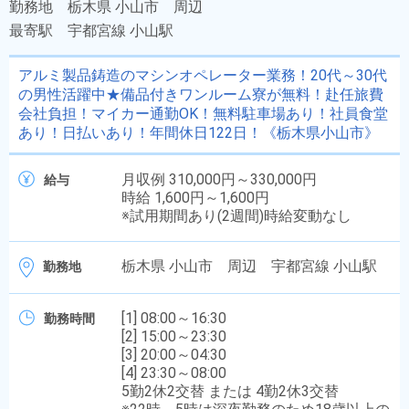
勤務地
栃木県 小山市 周辺
最寄駅
宇都宮線 小山駅
アルミ製品鋳造のマシンオペレーター業務！20代～30代
の男性活躍中★備品付きワンルーム寮が無料！赴任旅費
会社負担！マイカー通勤OK！無料駐車場あり！社員食堂
あり！日払いあり！年間休日122日！《栃木県小山市》
月収例 310,000円～330,000円
給与
時給 1,600円～1,600円
※試用期間あり(2週間)時給変動なし
栃木県 小山市 周辺 宇都宮線 小山駅
勤務地
[1] 08:00～16:30
勤務時間
[2] 15:00～23:30
[3] 20:00～04:30
[4] 23:30～08:00
5勤2休2交替 または 4勤2休3交替