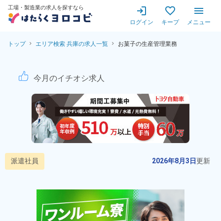
工場・製造業の求人を探すなら
ログイン
キープ
メニュー
トップ
エリア検索 兵庫の求人一覧
お菓子の生産管理業務
お菓子の生産管理業務！時給1
今月のイチオシ求人
派遣社員
2026年8月3日
更新