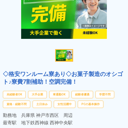
◇格安ワンルーム寮あり◇お菓子製造のオシゴ
ト♪寮費7割補助！空調完備！
未経験者OK
大手企業
車通勤OK
経験者優遇
学歴不問
資格・経験不問
土日休み
女性活躍中
PCの基本操作
勤務地
兵庫県 神戸市西区 周辺
最寄駅
地下鉄西神線 西神中央駅