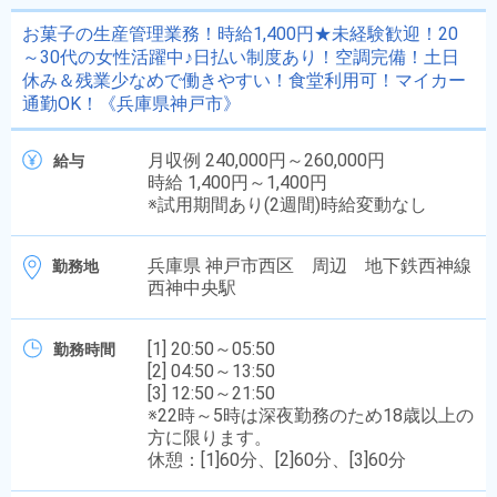
お菓子の生産管理業務！時給1,400円★未経験歓迎！20
～30代の女性活躍中♪日払い制度あり！空調完備！土日
休み＆残業少なめで働きやすい！食堂利用可！マイカー
通勤OK！《兵庫県神戸市》
月収例 240,000円～260,000円
給与
時給 1,400円～1,400円
※試用期間あり(2週間)時給変動なし
兵庫県 神戸市西区 周辺 地下鉄西神線
勤務地
西神中央駅
[1] 20:50～05:50
勤務時間
[2] 04:50～13:50
[3] 12:50～21:50
※22時～5時は深夜勤務のため18歳以上の
方に限ります。
休憩：[1]60分、[2]60分、[3]60分