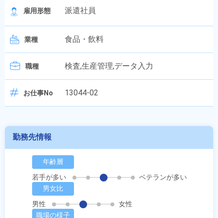
派遣社員
雇用形態
食品・飲料
業種
検査,生産管理,データ入力
職種
13044-02
お仕事No
勤務先情報
年齢層
若手が多い
ベテランが多い
男女比
男性
女性
職場の様子