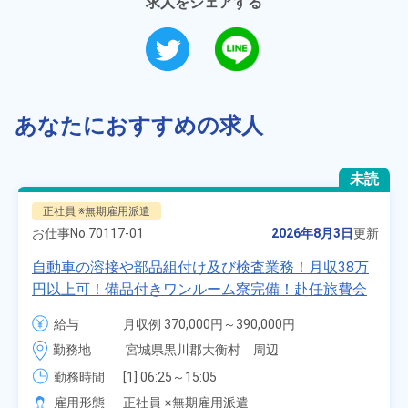
求人をシェアする
あなたにおすすめの求人
未読
正社員 ※無期雇用派遣
お仕事No.
70117-01
2026年8月3日
更新
自動車の溶接や部品組付け及び検査業務！月収38万
円以上可！備品付きワンルーム寮完備！赴任旅費会
社負担★人気の土日休み！昇給＆業績賞与あり！
給与
月収例 370,000円～390,000円

車・バイク通勤可！無料駐車場あり！カップルでの
時給 1,700円～1,700円
勤務地
宮城県黒川郡大衡村　周辺
応募OK★《宮城県大衡村》
勤務時間
[1] 06:25～15:05

[2] 16:00～00:40

雇用形態
正社員 ※無期雇用派遣