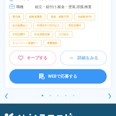
[3] 16:30～01:10

職種
[4] 08:00～16:40

組立・組付け,板金・塗装,溶接,検査
[5] 20:00～04:40
寮完備
経験者優遇
資格・経験不問
未経験者OK
赴任旅費あり
年間休日120日以上
男性活躍中
女性活躍中
社会保険完備
土日休み
キャンペーン実施中！
寮費無料
キープする
詳細をみる
WEBで応募する
❮
❯