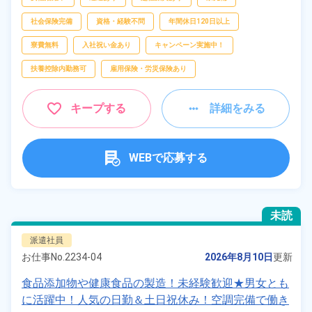
社会保険完備
資格・経験不問
年間休日120日以上
寮費無料
入社祝い金あり
キャンペーン実施中！
扶養控除内勤務可
雇用保険・労災保険あり
キープする
詳細をみる
WEBで応募する
未読
派遣社員
お仕事No.
2234-04
2026年8月10日
更新
食品添加物や健康食品の製造！未経験歓迎★男女とも
に活躍中！人気の日勤＆土日祝休み！空調完備で働き