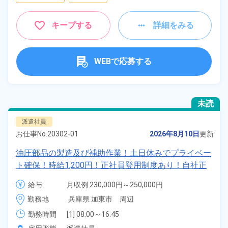
キープする
詳細をみる
WEBで応募する
未読
派遣社員
お仕事No.
20302-01
2026年8月10日
更新
油圧部品の製造及び補助作業！土日休みでプライベー
ト確保！時給1,200円！正社員登用制度あり！自社正
社員登用制度あり！食堂完備！《兵庫県加東市》
給与
月収例 230,000円～250,000円

時給 1,200円～1,200円
勤務地
兵庫県 加東市　周辺
勤務時間
[1] 08:00～16:45

[2] 19:00～03:45