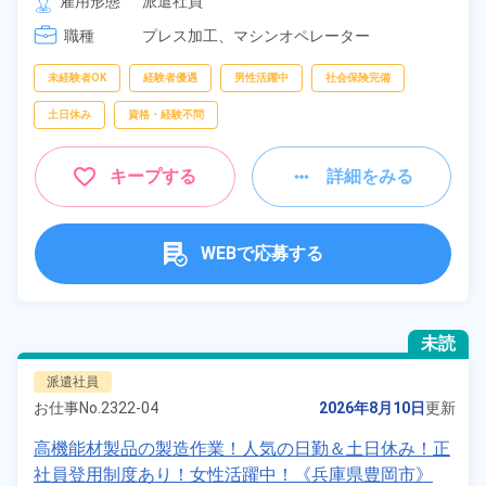
雇用形態
派遣社員
職種
プレス加工、
マシンオペレーター
未経験者OK
経験者優遇
男性活躍中
社会保険完備
土日休み
資格・経験不問
キープする
詳細をみる
WEBで応募する
未読
派遣社員
お仕事No.
2322-04
2026年8月10日
更新
高機能材製品の製造作業！人気の日勤＆土日休み！正
社員登用制度あり！女性活躍中！《兵庫県豊岡市》