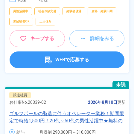
男性活躍中
社会保険完備
経験者優遇
資格・経験不問
未経験者OK
土日休み
キープする
詳細をみる
WEBで応募する
未読
派遣社員
お仕事No.
20339-02
2026年8月10日
更新
ゴルフボールの製造に伴うオペレーター業務！期間限
定で時給1,500円！20代～50代の男性活躍中★無料の
ワンルーム寮完備！赴任旅費会社負担★マイカー通勤
給与
月収例 290,000円～310,000円
