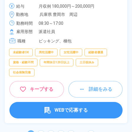
やすい★マイカー通勤OK！無料駐車場あり！《兵庫
給与
月収例 180,000円～200,000円

県豊岡市》
時給 1,240円～1,240円
勤務地
兵庫県 豊岡市　周辺
勤務時間
08:30～17:00
雇用形態
派遣社員
職種
ピッキング、
梱包
未経験者OK
男性活躍中
女性活躍中
経験者優遇
資格・経験不問
年間休日120日以上
土日祝休み
社会保険完備
キープする
詳細をみる
WEBで応募する