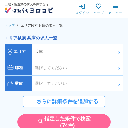
工場・製造業の求人を探すなら
ログイン
キープ
メニュー
トップ
エリア検索 兵庫の求人一覧
エリア検索 兵庫の求人一覧
エリア
兵庫
arrow_forward_ios
職種
選択してください
arrow_forward_ios
業種
選択してください
arrow_forward_ios
給与
選択してください
add
さらに詳細条件を追加する
arrow_forward_ios
派遣社員
雇用形態
指定した条件で検索
search
(74件)