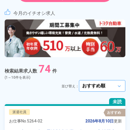
紹介予定派遣
今月のイチオシ求人
契約社員
正社員
アルバイト・パート
74
正社員 ※無期雇用派遣
検索結果求人数
件
(1～10件を表示)
期間従業員
並び替え：
arrow_forward_ios
こだわり
選択してください
未読
arrow_forward_ios
派遣社員
おすすめ
タグ
選択してください
arrow_forward_ios
お仕事No.
5264-02
2026年8月10日
更新