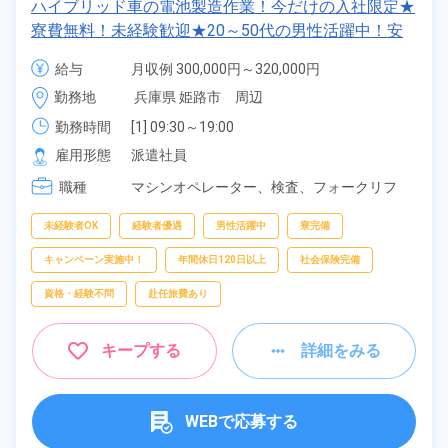
ハイブリッド車の電池製造作業！今だけの入社限定★
フリーワー
寮費無料！未経験歓迎★20～50代の男性活躍中！安
ド
定企業で長期で働きたい方オススメ！年間休日130
給与
月収例 300,000円～320,000円

日！正社員登用制度あり！マイカー通勤OK！ワンル
時給 1,400円～1,400円
勤務地
兵庫県 姫路市　周辺
ーム寮完備！《兵庫県姫路市》
自宅周辺の
勤務時間
[1] 09:30～19:00

お仕事
[2] 20:30～06:00

雇用形態
派遣社員
出典：「位置参照情報」(国土交通省）の加工情報・「HeartRails
[3] 08:30～17:05
Geo API」(HeartRails Inc.)
職種
マシンオペレーター、
検査、
フォークリフ
ト、
クレーン・玉掛け、
物流・配送
未経験者OK
経験者優遇
男性活躍中
寮完備
キャンペーン実施中！
年間休日120日以上
社会保険完備
資格・経験不問
赴任旅費あり
キープする
詳細をみる
WEBで応募する