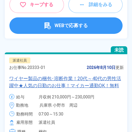
キープする
詳細をみる
WEBで応募する
未読
派遣社員
お仕事No.
20333-01
2026年8月10日
更新
ワイヤー製品の梱包･溶断作業！20代～40代の男性活
躍中★人気の日勤のお仕事！マイカー通勤OK！無料
駐車場あり！土日休み！《兵庫県小野市》
給与
月収例 210,000円～230,000円

時給 1,250円～1,250円
勤務地
兵庫県 小野市　周辺
勤務時間
07:00～15:30
雇用形態
派遣社員
職種
梱包