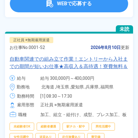
WEBで応募する
未読
正社員 ※無期雇用派遣
お仕事No.
0001-52
2026年8月10日
更新
自動車関連での組み立て作業！エントリーから入社ま
での期間が短いお仕事★高収入＆高待遇！寮費無料＆
ワンルーム寮完備！《勤務地：全国各地》
給与
給与 300,000円～400,000円
勤務地
北海道 ,埼玉県 ,愛知県 ,兵庫県 ,福岡県 
勤務時間
[1] 08:30～17:30

[2] 20:30～05:30
雇用形態
正社員 ※無期雇用派遣
職種
加工、
組立・組付け、
成型、
プレス加工、
板
金・塗装、
鋳造・鍛造、
溶接、
マシンオペレ
ーター、
NC旋盤・MC、
バリ取り・研磨、
部
未経験者OK
経験者優遇
駅チカ・駅中
男性活躍中
品供給・充填・運搬、
検査
女性活躍中
送迎あり
赴任旅費あり
寮完備