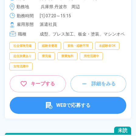
OK！無料駐車場あり！《兵庫県丹波市》
時給 1,500円～1,500円
勤務地
兵庫県 丹波市　周辺
勤務時間
[1] 07:20～15:15

[2] 15:05～23:00

雇用形態
派遣社員
[3] 22:50～07:00
職種
成型、
プレス加工、
板金・塗装、
マシンオペ
レーター
社会保険完備
経験者優遇
資格・経験不問
未経験者OK
赴任旅費あり
寮完備
寮費無料
男性活躍中
女性活躍中
キープする
詳細をみる
WEBで応募する
未読