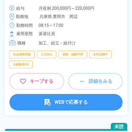
給与
月収例 200,000円～220,000円

時給 1,200円～1,200円
勤務地
兵庫県 豊岡市　周辺
勤務時間
08:15～17:00
雇用形態
派遣社員
職種
加工、
組立・組付け
社会保険完備
土日休み
資格・経験不問
女性活躍中
未経験者OK
キープする
詳細をみる
WEBで応募する
未読