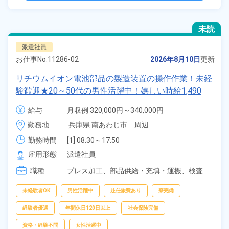
未読
派遣社員
お仕事No.
11286-02
2026年8月10日
更新
リチウムイオン電池部品の製造装置の操作作業！未経
験歓迎★20～50代の男性活躍中！嬉しい時給1,490
円！生活支援物資事前対応可◎ワンルーム寮完備！赴
給与
月収例 320,000円～340,000円

任旅費会社負担！正社員登用制度あり◎《兵庫県南あ
時給 1,490円～1,490円
勤務地
兵庫県 南あわじ市　周辺
わじ市》
勤務時間
[1] 08:30～17:50

[2] 20:30～05:50
雇用形態
派遣社員
職種
プレス加工、
部品供給・充填・運搬、
検査
未経験者OK
男性活躍中
赴任旅費あり
寮完備
経験者優遇
年間休日120日以上
社会保険完備
資格・経験不問
女性活躍中