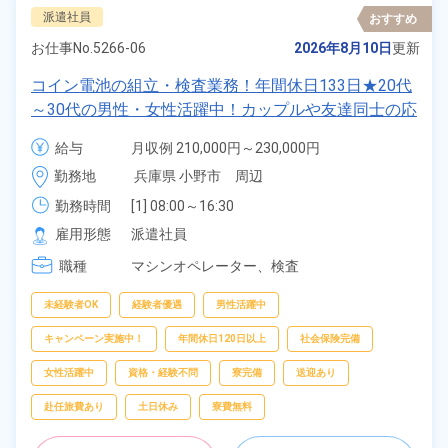
派遣社員
おすすめ
お仕事No.
5266-06
2026年8月10日
更新
コイン電池の組立・検査業務！年間休日133日★20代
～30代の男性・女性活躍中！カップルや友達同士の応
募歓迎！寮費無料★ワンルーム寮完備！赴任旅費会社
給与
月収例 210,000円～230,000円

負担あり◎《兵庫県小野市》
時給 1,250円～1,250円
勤務地
兵庫県 小野市　周辺
勤務時間
[1] 08:00～16:30

[2] 16:00～00:30

雇用形態
派遣社員
[3] 00:00～08:30
職種
マシンオペレーター、
検査
未経験者OK
経験者優遇
男性活躍中
キャンペーン実施中！
年間休日120日以上
社会保険完備
女性活躍中
資格・経験不問
寮完備
送迎あり
赴任旅費あり
土日休み
寮費無料