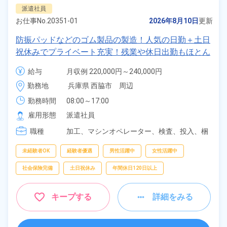
派遣社員
お仕事No.
20351-01
2026年8月10日
更新
防振パッドなどのゴム製品の製造！人気の日勤＋土日
祝休みでプライベート充実！残業や休日出勤もほとん
どなし！正社員登用制度あり！日払い制度あり！食堂
給与
月収例 220,000円～240,000円

完備！《兵庫県西脇市》
時給 1,400円～1,400円
勤務地
兵庫県 西脇市　周辺
勤務時間
08:00～17:00
雇用形態
派遣社員
職種
加工、
マシンオペレーター、
検査、
投入、
梱
包
未経験者OK
経験者優遇
男性活躍中
女性活躍中
社会保険完備
土日祝休み
年間休日120日以上
キープする
詳細をみる