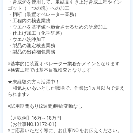
・育成炉を使用して、単結晶引き上げ育成工程やイン
ゴット（一つの塊）への加工

・切断（装置オペレーター業務）

・工程内の検査業務

・ウエハを基準値へ適合させるための研磨加工

・仕上げ加工（化学研磨）

・ウエハ洗浄加工

・製品の測定検査業務

・製品の出荷梱包業務

※基本的に装置オペレーター業務がメインとなります

※検査工程では基本目視検査となります

★未経験の方も活躍中！

　和気あいあいとした職場で、作業は1ヵ月以内で覚え
られます♪

※試用期間あり(2週間)時給変動なし

【月収例】16万～18万円

【お仕事NO.13172-01】

※ご応募いただく際に、お仕事NO.をお伝えください。
