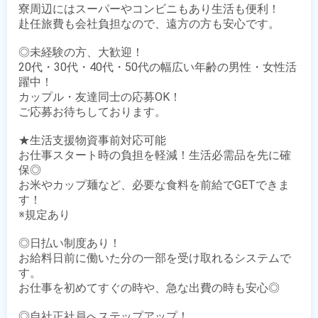
寮周辺にはスーパーやコンビニもあり生活も便利！

赴任旅費も会社負担なので、遠方の方も安心です。

◎未経験の方、大歓迎！

20代・30代・40代・50代の幅広い年齢の男性・女性活
躍中！

カップル・友達同士の応募OK！

ご応募お待ちしております。

★生活支援物資事前対応可能

お仕事スタート時の負担を軽減！生活必需品を先に確
保◎

お米やカップ麺など、必要な食料を前給でGETできま
す！

※規定あり

◎日払い制度あり！

お給料日前に働いた分の一部を受け取れるシステムで
す。

お仕事を初めてすぐの時や、急な出費の時も安心◎

◎自社正社員へステップアップ！
