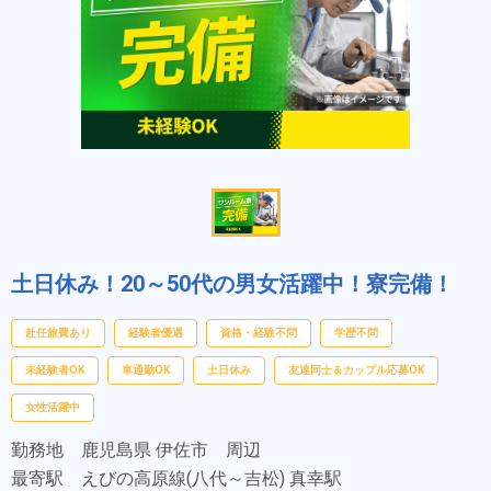
土日休み！20～50代の男女活躍中！寮完備！
赴任旅費あり
経験者優遇
資格・経験不問
学歴不問
未経験者OK
車通勤OK
土日休み
友達同士＆カップル応募OK
女性活躍中
勤務地
鹿児島県 伊佐市 周辺
最寄駅
えびの高原線(八代～吉松) 真幸駅