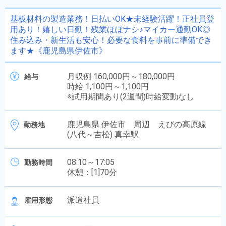
基板材料の製造業務！日払いOK★未経験活躍！正社員登
用あり！嬉しい日勤！残業ほぼナシ♪マイカー通勤OK◎
住み込み・新生活も安心！必要な食料を事前に準備でき
ます★《鹿児島県伊佐市》
月収例 160,000円～180,000円
給与
時給 1,100円～1,100円
※試用期間あり(2週間)時給変動なし
鹿児島県 伊佐市 周辺 えびの高原線
勤務地
(八代～吉松) 真幸駅
08:10～17:05
勤務時間
休憩：[1]70分
派遣社員
雇用形態