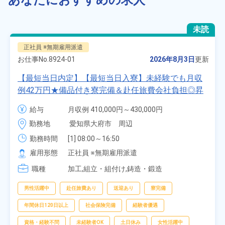
あなたにおすすめの求人
未読
正社員 ※無期雇用派遣
お仕事No.
8924-01
2026年8月3日
更新
【最短当日内定】【最短当日入寮】未経験でも月収
例42万円★備品付き寮完備＆赴任旅費会社負担◎昇
給・業績賞与あり！組立や塗装など自動車製造の各
給与
月収例 410,000円～430,000円

種作業！《愛知県大府市》
月給 277,000円～277,000円
勤務地
愛知県大府市　周辺
勤務時間
[1] 08:00～16:50

[2] 06:25～15:10

雇用形態
正社員 ※無期雇用派遣
[3] 17:05～01:50
職種
加工,組立・組付け,鋳造・鍛造
男性活躍中
赴任旅費あり
送迎あり
寮完備
年間休日120日以上
社会保険完備
経験者優遇
資格・経験不問
未経験者OK
土日休み
女性活躍中