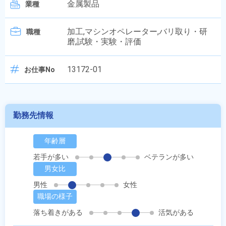
金属製品
業種
加工,マシンオペレーター,バリ取り・研
職種
磨,試験・実験・評価
13172-01
お仕事No
勤務先情報
年齢層
若手が多い
ベテランが多い
男女比
男性
女性
職場の様子
落ち着きがある
活気がある