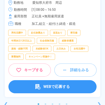
月給 277,000円～277,000円
勤務地
愛知県大府市　周辺
勤務時間
[1] 08:00～16:50

[2] 06:25～15:10

雇用形態
正社員 ※無期雇用派遣
[3] 17:05～01:50
職種
加工,組立・組付け,鋳造・鍛造
男性活躍中
赴任旅費あり
送迎あり
寮完備
年間休日120日以上
社会保険完備
経験者優遇
資格・経験不問
未経験者OK
土日休み
女性活躍中
寮費無料
キャンペーン実施中！
キープする
詳細をみる
WEBで応募する
❮
❯