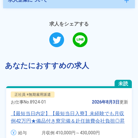
add
求人をシェアする
あなたにおすすめの求人
未読
正社員 ※無期雇用派遣
お仕事No.
8924-01
2026年8月3日
更新
【最短当日内定】【最短当日入寮】未経験でも月収
例42万円★備品付き寮完備＆赴任旅費会社負担◎昇
給・業績賞与あり！組立や塗装など自動車製造の各
給与
月収例 410,000円～430,000円

種作業！《愛知県大府市》