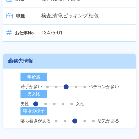
検査,清掃,ピッキング,梱包
職種
13476-01
お仕事No
勤務先情報
年齢層
若手が多い
ベテランが多い
男女比
男性
女性
職場の様子
落ち着きがある
活気がある