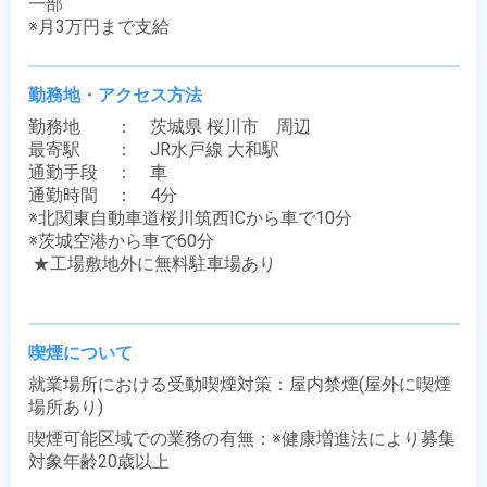
一部

※月3万円まで支給
勤務地・アクセス方法
勤務地　　：　茨城県 桜川市　周辺

最寄駅　　：　JR水戸線 大和駅

通勤手段　：　車

通勤時間　：　4分

※北関東自動車道桜川筑西ICから車で10分

※茨城空港から車で60分

 ★工場敷地外に無料駐車場あり

喫煙について
就業場所における受動喫煙対策：屋内禁煙(屋外に喫煙
場所あり)
喫煙可能区域での業務の有無：※健康増進法により募集
対象年齢20歳以上