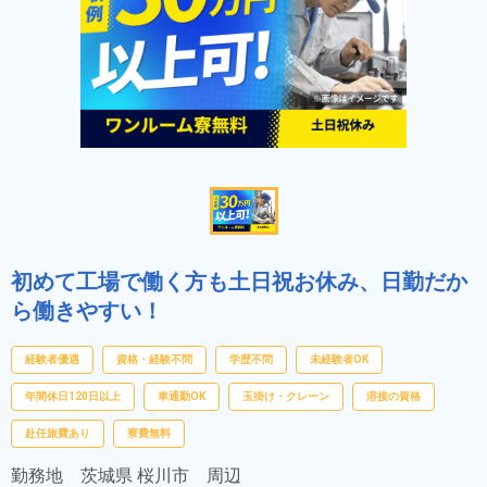
初めて工場で働く方も土日祝お休み、日勤だか
ら働きやすい！
経験者優遇
資格・経験不問
学歴不問
未経験者OK
年間休日120日以上
車通勤OK
玉掛け・クレーン
溶接の資格
赴任旅費あり
寮費無料
勤務地
茨城県 桜川市 周辺