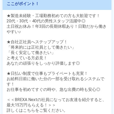
ここがポイント！
★製造未経験・工場勤務初めての方も大歓迎です！

20代・30代・40代の男性スタッフ活躍中◎

土日祝お休み！年3回の長期休暇あり！日勤だから働き
やすい♪

★自社正社員へステップアップ！

「将来的には正社員として働きたい」

「長く安定して働きたい」

と考えている方必見！

あなたの頑張りをしっかり評価します◎

★日払い制度で仕事もプライベートも充実！

お給料日前に働いた分の一部を受け取れるシステムで
す！

お仕事を初めてすぐの時や、急な出費の時も安心◎

＜＜BREXA Nextの社員になってお友達を紹介すると、
最大15万円もらえる！＞＞
