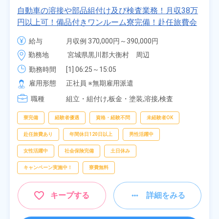
自動車の溶接や部品組付け及び検査業務！月収38万
円以上可！備品付きワンルーム寮完備！赴任旅費会
社負担★人気の土日休み！昇給＆業績賞与あり！
給与
月収例 370,000円～390,000円

車・バイク通勤可！無料駐車場あり！カップルでの
時給 1,700円～1,700円
勤務地
宮城県黒川郡大衡村　周辺
応募OK★《宮城県大衡村》
勤務時間
[1] 06:25～15:05

[2] 16:00～00:40

雇用形態
正社員 ※無期雇用派遣
[3] 16:30～01:10

職種
[4] 08:00～16:40

組立・組付け,板金・塗装,溶接,検査
[5] 20:00～04:40
寮完備
経験者優遇
資格・経験不問
未経験者OK
赴任旅費あり
年間休日120日以上
男性活躍中
女性活躍中
社会保険完備
土日休み
キャンペーン実施中！
寮費無料
キープする
詳細をみる