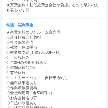
★寮費無料！赴任旅費は会社が負担するので県外の方
も安心です◎
待遇・福利厚生
★寮費無料のワンルーム寮完備

◇赴任旅費会社負担

◇社会保険完備

◇残業・休出手当

◇交通費支給(上限30,000円/月)

◇土日祝休み

◇年3回の長期休暇あり

◇年間休日121日

◇有給休暇

◇マイカー・バイク・自転車通勤可

◇無料駐車場あり

◇作業着無償貸与

◇食堂利用可(1食500円～)

◇お弁当持込み可

◇日払い制度あり
