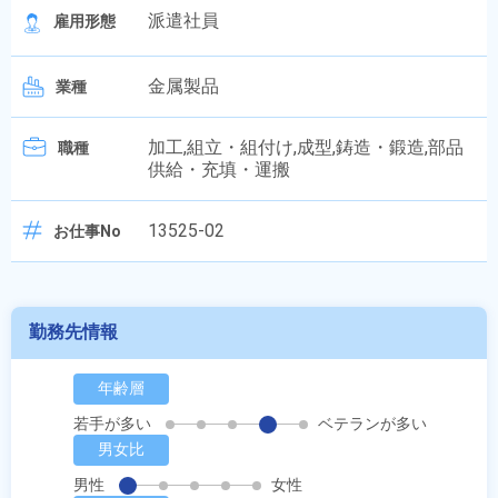
派遣社員
雇用形態
金属製品
業種
加工,組立・組付け,成型,鋳造・鍛造,部品
職種
供給・充填・運搬
13525-02
お仕事No
勤務先情報
年齢層
若手が多い
ベテランが多い
男女比
男性
女性