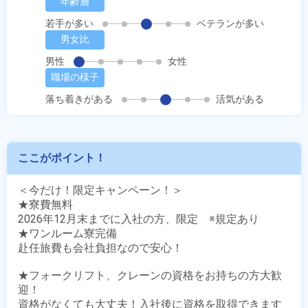
年齢層
若手が多い
ベテランが多い
男女比
男性
女性
職場の様子
落ち着きがある
活気がある
ここがポイント！
＜今だけ！限定キャンペーン！＞

★寮費無料

2026年12月末までに入社の方、限定　※規定あり

★ワンルーム寮完備

赴任旅費も会社負担なので安心！

★フォークリフト、クレーンの資格をお持ちの方大歓
迎！

資格がなくても大丈夫！入社後に資格を取得できます