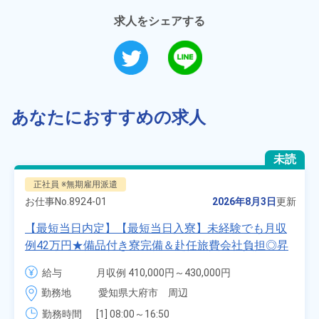
求人をシェアする
あなたにおすすめの求人
未読
正社員 ※無期雇用派遣
お仕事No.
8924-01
2026年8月3日
更新
【最短当日内定】【最短当日入寮】未経験でも月収
例42万円★備品付き寮完備＆赴任旅費会社負担◎昇
給・業績賞与あり！組立や塗装など自動車製造の各
給与
月収例 410,000円～430,000円

種作業！《愛知県大府市》
月給 277,000円～277,000円
勤務地
愛知県大府市　周辺
勤務時間
[1] 08:00～16:50
