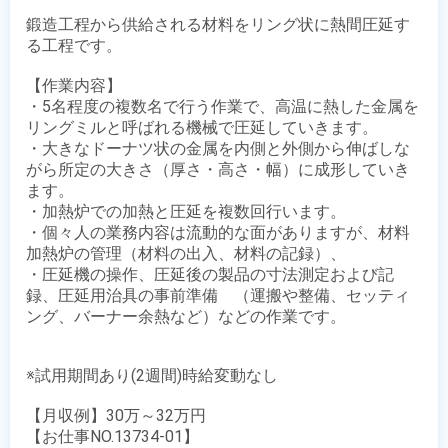
鍛造工程から供給される材料をリング状に熱間圧延す
る工程です。

【作業内容】

・5名程度の複数名で行う作業で、高温に熱した金属を
リングミルと呼ばれる機械で圧延していきます。

・大きなドーナツ状の金属を内側と外側から伸ばしな
がら所定の大きさ（厚さ・高さ・幅）に成形していき
ます。

・加熱炉での加熱と圧延を複数回行います。

・個々人の業務内容は流動的な面がありますが、材料
加熱炉の管理（材料の出入、材料の記録）、

・圧延機の操作、圧延後の製品の寸法測定および記
録、圧延用治具の事前準備　（運搬や整備、セッティ
ング、バーナー余熱など）などの作業です。

※試用期間あり(2週間)時給変動なし

【月収例】30万～32万円

【お仕事NO.13734-01】
