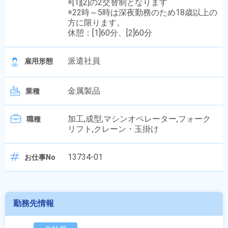
※[1][2]の2交替制となります
※22時～5時は深夜勤務のため18歳以上の
方に限ります。
休憩：[1]60分、[2]60分
派遣社員
雇用形態
金属製品
業種
加工,成型,マシンオペレーター,フォーク
職種
リフト,クレーン・玉掛け
13734-01
お仕事No
勤務先情報