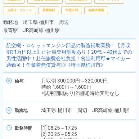
玉掛け・クレーン
寮費無料
学歴不問
経験者優遇
勤務地
埼玉県 桶川市 周辺
最寄駅
JR高崎線 桶川駅
航空機・ロケットエンジン部品の製造補助業務！【月収
例31万円以上】正社員登用制度あり！20代～40代までの
男性活躍中！赴任旅費会社負担！食堂利用可★マイカー
通勤可！作業着無償貸与◎《埼玉県桶川市》
月収例 300,000円～320,000円
給与
時給 1,600円～1,600円
※試用期間あり(2週間)時給変動なし
埼玉県 桶川市 周辺 JR高崎線 桶川駅
勤務地
[1] 08:25～17:25
勤務時間
[2] 20:25～05:25