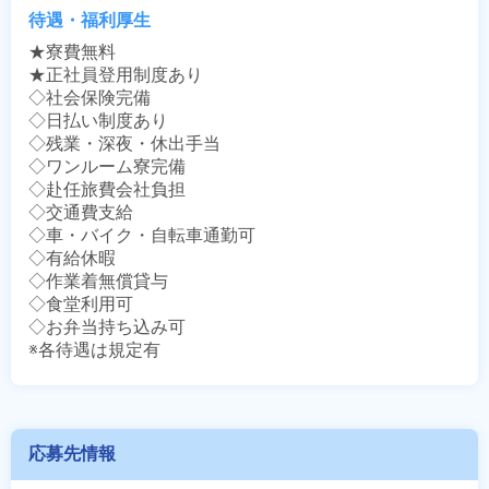
待遇・福利厚生
★寮費無料

★正社員登用制度あり

◇社会保険完備

◇日払い制度あり

◇残業・深夜・休出手当

◇ワンルーム寮完備

◇赴任旅費会社負担

◇交通費支給

◇車・バイク・自転車通勤可

◇有給休暇

◇作業着無償貸与

◇食堂利用可

◇お弁当持ち込み可

※各待遇は規定有
応募先情報