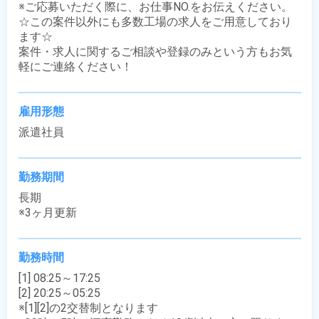
※ご応募いただく際に、お仕事NO.をお伝えください。

☆この案件以外にも多数工場の求人をご用意しており
ます☆

案件・求人に関するご相談や登録のみという方もお気
軽にご連絡ください！
雇用形態
派遣社員
勤務期間
長期

※3ヶ月更新
勤務時間
[1] 08:25～17:25

[2] 20:25～05:25

※[1][2]の2交替制となります
