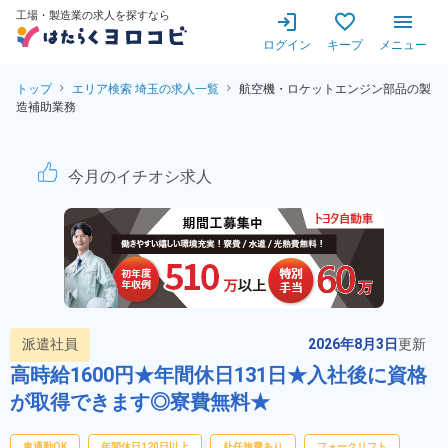
工場・製造業の求人を探すなら
ログイン
キープ
メニュー
トップ
エリア検索 埼玉の求人一覧
航空機・ロケットエンジン部品の製
造補助業務
航空機・ロケットエンジン部品
今月のイチオシ求人
派遣社員
2026年8月3日
更新
高時給1600円★年間休日131日★入社後に資格
が取得できます◎寮費無料★
車通勤OK
年間休日120日以上
赴任旅費あり
フォークリフト