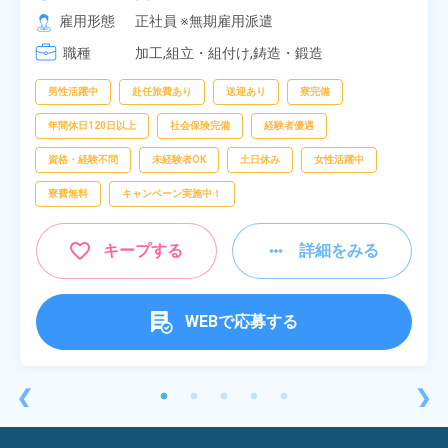
[2] 06:25～15:10

雇用形態
正社員 ※無期雇用派遣
[3] 17:05～01:50
職種
加工,組立・組付け,鋳造・鍛造
男性活躍中
赴任旅費あり
送迎あり
寮完備
年間休日120日以上
社会保険完備
経験者優遇
資格・経験不問
未経験者OK
土日休み
女性活躍中
寮費無料
キャンペーン実施中！
キープする
詳細をみる
WEBで応募する
❮
❯