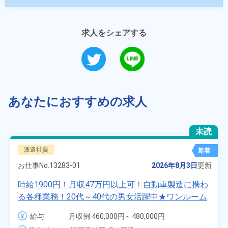
求人をシェアする
あなたにおすすめの求人
未読
派遣社員
新着
お仕事No.
13283-01
2026年8月3日
更新
時給1900円！月収47万円以上可！自動車製造に携わ
る各種業務！20代～40代の男女活躍中★ワンルーム
寮無料！マイカー通勤OK！無料駐車場あり！赴任旅
給与
月収例 460,000円～480,000円

費会社負担！社員食堂あり！日払いあり！土日休
時給 1,900円～1,900円