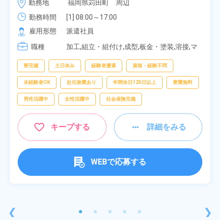
勤務地
福岡県苅田町　周辺
み！特別賞与90万円支給！《福岡県京都郡苅田町》
勤務時間
[1] 08:00～17:00

[2] 20:00～05:00

雇用形態
派遣社員
[3] 06:30～15:00

職種
[4] 14:30～23:00

加工,組立・組付け,成型,板金・塗装,溶接,マ
[5] 22:30～07:00
シンオペレーター,部品供給・充填・運搬,検
査,物流・配送
寮完備
土日休み
経験者優遇
資格・経験不問
未経験者OK
赴任旅費あり
年間休日120日以上
寮費無料
男性活躍中
女性活躍中
社会保険完備
キープする
詳細をみる
WEBで応募する
❮
❯