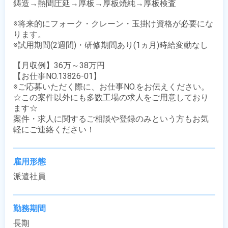
鋳造→熱間圧延→厚板→厚板焼純→厚板検査

※将来的にフォーク・クレーン・玉掛け資格が必要にな
ります。

※試用期間(2週間)・研修期間あり(1ヵ月)時給変動なし

【月収例】36万～38万円

【お仕事NO.13826-01】

※ご応募いただく際に、お仕事NO.をお伝えください。

☆この案件以外にも多数工場の求人をご用意しており
ます☆

案件・求人に関するご相談や登録のみという方もお気
軽にご連絡ください！
雇用形態
派遣社員
勤務期間
長期
