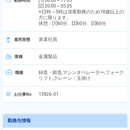
[1] 08:00～17:05
勤務時間
[2] 20:00～05:05
※22時～5時は深夜勤務のため18歳以上の
方に限ります。
休憩：[1]60分、[2]60分、[3]60分
派遣社員
雇用形態
金属製品
業種
鋳造・鍛造,マシンオペレーター,フォーク
職種
リフト,クレーン・玉掛け
13826-01
お仕事No
勤務先情報