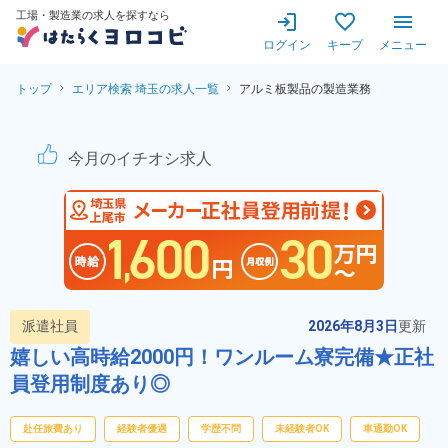
工場・製造業の求人を探すなら
ログイン
キープ
メニュー
トップ
エリア検索 埼玉の求人一覧
アルミ板製品の製造業務
アルミ板製品の製造業務！未経
今月のイチオシ求人
派遣社員
2026年8月3日
更新
嬉しい高時給2000円！ワンルーム寮完備★正社
員登用制度あり◎
赴任旅費あり
経験者優遇
学歴不問
未経験者OK
車通勤OK