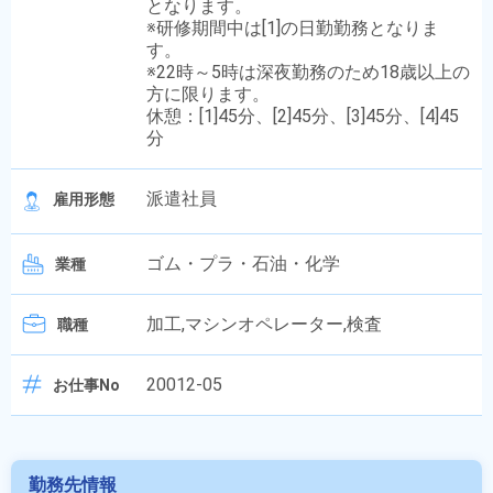
となります。
※研修期間中は[1]の日勤勤務となりま
す。
※22時～5時は深夜勤務のため18歳以上の
方に限ります。
休憩：[1]45分、[2]45分、[3]45分、[4]45
分
派遣社員
雇用形態
ゴム・プラ・石油・化学
業種
加工,マシンオペレーター,検査
職種
20012-05
お仕事No
勤務先情報