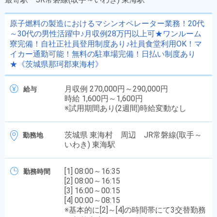
原子燃料の製造におけるマシンオペレーター業務！20代
～30代の男性活躍中♪月収例28万円以上可★ワンルーム
寮完備！自社正社員登用制度あり♪社員食堂利用OK！マ
イカー通勤可能！無料の駐車場完備！日払い制度あり
★《茨城県那珂郡東海村》
月収例 270,000円～290,000円
給与
時給 1,600円～1,600円
※試用期間あり(2週間)時給変動なし
茨城県 東海村 周辺 JR常磐線(取手～
勤務地
いわき) 東海駅
[1] 08:00～16:35
勤務時間
[2] 08:00～16:15
[3] 16:00～00:15
[4] 00:00～08:15
※基本的に[2]～[4]の時間帯にて3交替勤務