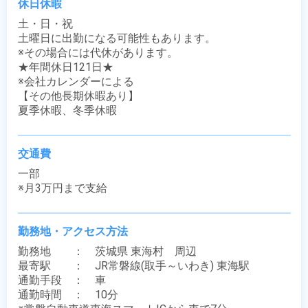
休日休暇
土・日・祝

土曜日に出勤になる可能性もあります。

※その場合には代休があります。

★年間休日121日★

※会社カレンダーによる

【その他長期休暇あり】

夏季休暇、冬季休暇
交通費
一部

※月3万円まで支給
勤務地・アクセス方法
勤務地　　：　茨城県 東海村　周辺

最寄駅　　：　JR常磐線(取手～いわき) 東海駅

通勤手段　：　車

通勤時間　：　10分
