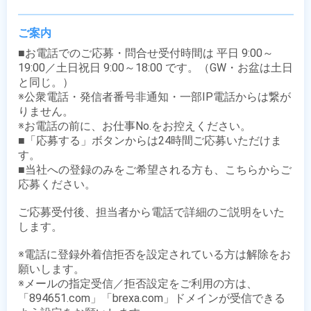
ご案内
■お電話でのご応募・問合せ受付時間は 平日 9:00～
19:00／土日祝日 9:00～18:00 です。（GW・お盆は土日
と同じ。）

※公衆電話・発信者番号非通知・一部IP電話からは繋が
りません。

※お電話の前に、お仕事No.をお控えください。

■「応募する」ボタンからは24時間ご応募いただけま
す。

■当社への登録のみをご希望される方も、こちらからご
応募ください。

ご応募受付後、担当者から電話で詳細のご説明をいた
します。

※電話に登録外着信拒否を設定されている方は解除をお
願いします。

※メールの指定受信／拒否設定をご利用の方は、
「894651.com」「brexa.com」ドメインが受信できる