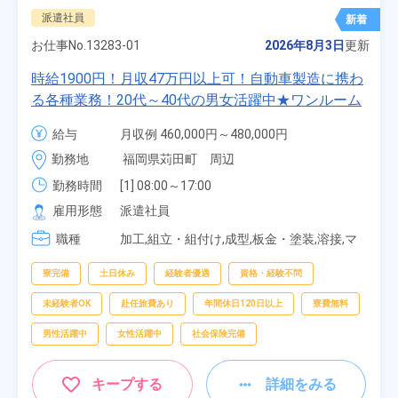
派遣社員
新着
お仕事No.
13283-01
2026年8月3日
更新
時給1900円！月収47万円以上可！自動車製造に携わ
る各種業務！20代～40代の男女活躍中★ワンルーム
寮無料！マイカー通勤OK！無料駐車場あり！赴任旅
給与
月収例 460,000円～480,000円

費会社負担！社員食堂あり！日払いあり！土日休
時給 1,900円～1,900円
勤務地
福岡県苅田町　周辺
み！特別賞与90万円支給！《福岡県京都郡苅田町》
勤務時間
[1] 08:00～17:00

[2] 20:00～05:00

雇用形態
派遣社員
[3] 06:30～15:00

職種
[4] 14:30～23:00

加工,組立・組付け,成型,板金・塗装,溶接,マ
[5] 22:30～07:00
シンオペレーター,部品供給・充填・運搬,検
査,物流・配送
寮完備
土日休み
経験者優遇
資格・経験不問
未経験者OK
赴任旅費あり
年間休日120日以上
寮費無料
男性活躍中
女性活躍中
社会保険完備
キープする
詳細をみる