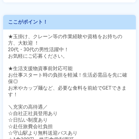
ここがポイント！
★玉掛け、クレーン等の作業経験や資格をお持ちの
方、大歓迎 ！

20代・30代の男性活躍中！

お気軽にご応募ください。

★生活支援物資事前対応可能

お仕事スタート時の負担を軽減！生活必需品を先に確
保◎

お米やカップ麺など、必要な食料を前給でGETできま
す！

＼充実の高待遇／

☆自社正社員登用あり

☆日払い制度あり

☆赴任旅費会社負担

☆守山駅より無料送迎バスあり
