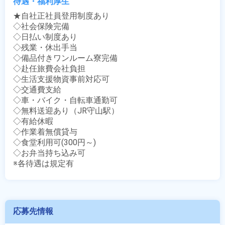
待遇・福利厚生
★自社正社員登用制度あり

◇社会保険完備

◇日払い制度あり

◇残業・休出手当

◇備品付きワンルーム寮完備

◇赴任旅費会社負担

◇生活支援物資事前対応可

◇交通費支給

◇車・バイク・自転車通勤可

◇無料送迎あり（JR守山駅）

◇有給休暇

◇作業着無償貸与

◇食堂利用可(300円～)

◇お弁当持ち込み可

※各待遇は規定有
応募先情報