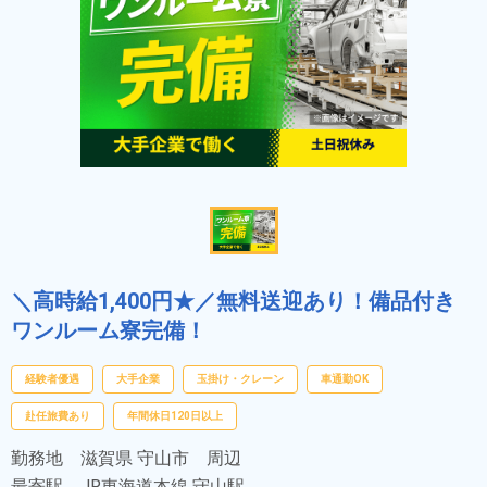
＼高時給1,400円★／無料送迎あり！備品付き
ワンルーム寮完備！
経験者優遇
大手企業
玉掛け・クレーン
車通勤OK
赴任旅費あり
年間休日120日以上
勤務地
滋賀県 守山市 周辺
最寄駅
JR東海道本線 守山駅