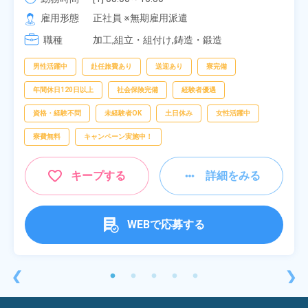
[2] 06:25～15:10

雇用形態
正社員 ※無期雇用派遣
[3] 17:05～01:50
職種
加工,組立・組付け,鋳造・鍛造
男性活躍中
赴任旅費あり
送迎あり
寮完備
年間休日120日以上
社会保険完備
経験者優遇
資格・経験不問
未経験者OK
土日休み
女性活躍中
寮費無料
キャンペーン実施中！
キープする
詳細をみる
WEBで応募する
❮
❯