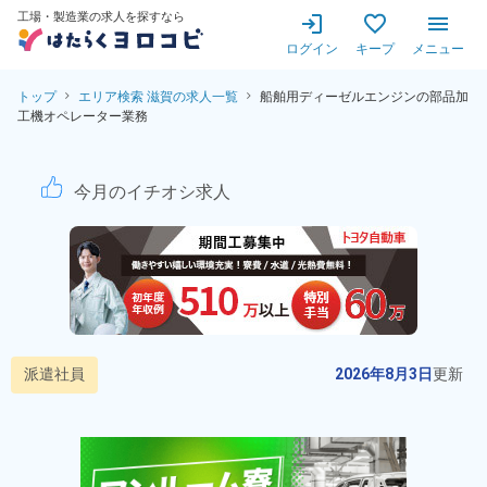
工場・製造業の求人を探すなら
ログイン
キープ
メニュー
トップ
エリア検索 滋賀の求人一覧
船舶用ディーゼルエンジンの部品加
工機オペレーター業務
エンジン部品の加工機オペレ
今月のイチオシ求人
派遣社員
2026年8月3日
更新