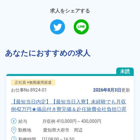
求人をシェアする
あなたにおすすめの求人
未読
正社員 ※無期雇用派遣
お仕事No.
8924-01
2026年8月3日
更新
【最短当日内定】【最短当日入寮】未経験でも月収
例42万円★備品付き寮完備＆赴任旅費会社負担◎昇
給・業績賞与あり！組立や塗装など自動車製造の各
給与
月収例 410,000円～430,000円

種作業！《愛知県大府市》
月給 277,000円～277,000円
勤務地
愛知県大府市　周辺
勤務時間
[1] 08:00～16:50
