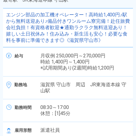
エンジン部品の加工機オペレーター！高時給1,400円♪駅
から無料送迎あり♪備品付きワンルーム寮完備！赴任旅費
会社負担！有資格者歓迎★通勤ラクラク無料送迎あり！
嬉しい土日祝休み！住み込み・新生活も安心！必要な食
料を事前に準備できます◎《滋賀県守山市》
月収例 250,000円～270,000円
給与
時給 1,400円～1,400円
※試用期間あり(2週間)時給1,200円
滋賀県 守山市 周辺 JR東海道本線 守
勤務地
山駅
08:30～17:00
勤務時間
休憩：[1]45分
派遣社員
雇用形態