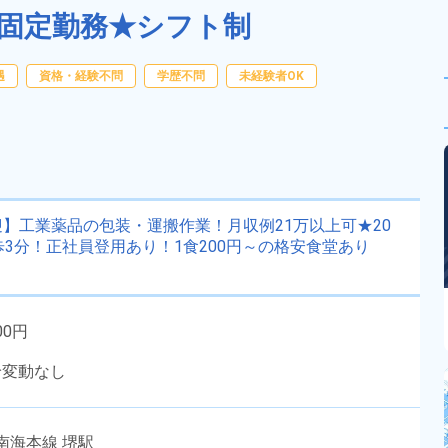
固定勤務★シフト制
遇
資格・経験不問
学歴不問
未経験者OK
】工業薬品の包装・運搬作業！月収例21万以上可★20
3分！正社員登用あり！1食200円～の格安食堂あり
00円
給変動なし
南海本線 堺駅