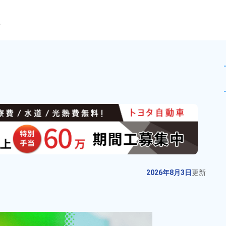
ら
をお持ちの方大歓迎】工業薬品の
未読
派遣社員
お仕事No.
11990-
2026年8月3日
更
01
新
電子機器製造のマシンオペレータ
2026年8月3日
更新
ー業務★寮費無料！時給1,650円！
未経験大歓迎★自社正社員登用や
給与
月収例 310,000円～
派遣先正社員登用実績あり！マイ
330,000円

勤務地
秋田県由利本荘市　周
カー通勤OK！無料駐車場あり
時給 1,650円～1,650円
辺