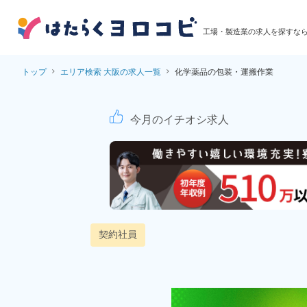
工場・製造業の求人を探すな
トップ
エリア検索 大阪の求人一覧
化学薬品の包装・運搬作業
【フォークリフト免許
今月のイチオシ求人
契約社員