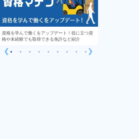
資格を学んで働くをアップデート！役に立つ資
知っておきたい「
格や未経験でも取得できる免許など紹介
する疑問や不安を
❮
❯