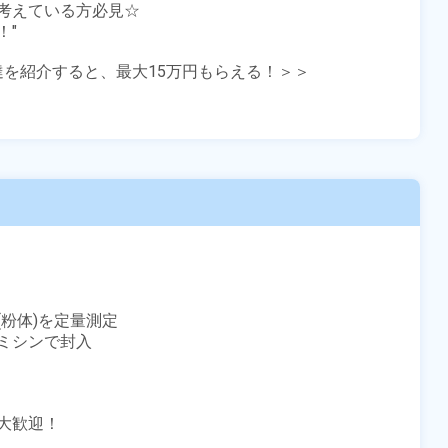
考えている方必見☆

"

友達を紹介すると、最大15万円もらえる！＞＞

粉体)を定量測定

シンで封入

歓迎！
