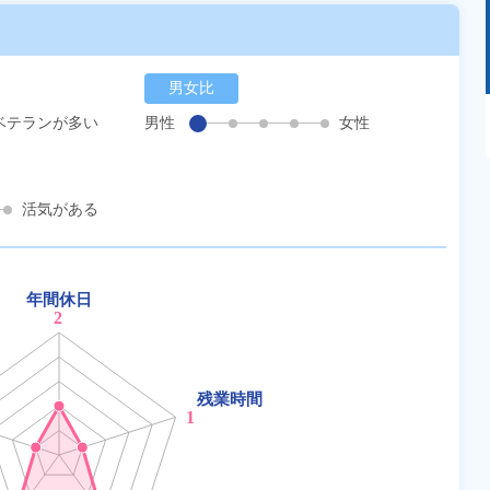
男女比
あるモノに魅了され続け気がつけばマニア
ベテランが多い
男性
女性
に！？ディープな世界にあなたもきっとハマる
はず！
活気がある