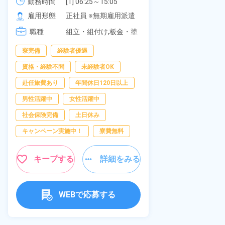
可！無料駐車場あり！カップルで
勤務時間
[1] 06:25～15:05

社員食堂あり
勤務時間
[2] 16:00～00:40

の応募OK★《宮城県大衡村》
雇用形態
正社員 ※無期雇用派遣
休み！特別賞
雇用形態
[3] 16:30～01:10

岡県京都郡苅
職種
[4] 08:00～16:40

組立・組付け,板金・塗
職種
[5] 20:00～04:40
装,溶接,検査
寮完備
経験者優遇
寮完備
土
資格・経験不問
未経験者OK
資格・経験不問
赴任旅費あり
年間休日120日以上
赴任旅費あり
男性活躍中
女性活躍中
寮費無料
社会保険完備
土日休み
女性活躍中
キャンペーン実施中！
寮費無料
キープ
キープする
詳細をみる
WEBで応募する