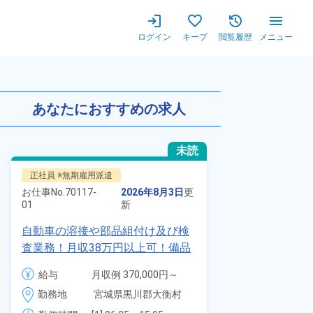
ログイン
キープ
閲覧履歴
メニュー
包装・運搬作業！月収例21万
あなたにおすすめの求人
未読
正社員 ※無期雇用派遣
派遣社員
お仕事No.
70117-
2026年8月3日
更
お仕事No.
1328
01
新
01
自動車の溶接や部品組付け及び検
時給1900円
査業務！月収38万円以上可！備品
自動車製造に
付きワンルーム寮完備！赴任旅費
代～40代の
給与
月収例 370,000円～
給与
会社負担★人気の土日休み！昇給
ム寮無料！マ
390,000円

勤務地
宮城県黒川郡大衡村　
＆業績賞与あり！車・バイク通勤
勤務地
駐車場あり！
時給 1,700円～1,700円
周辺