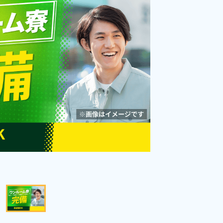
♪《秋田県由利本荘市》
勤務時間
[1] 07:45～19:55

[2] 19:45～07:55
雇用形態
派遣社員
職種
マシンオペレーター,部
品供給・充填・運搬,検
未経験者OK
経験者優遇
査,ピッキング,検品,梱包
男性活躍中
女性活躍中
赴任旅費あり
寮完備
年間休日120日以上
社会保険完備
送迎あり
資格・経験不問
寮費無料
キャンペーン実施中！
キープする
詳細をみる
WEBで応募する