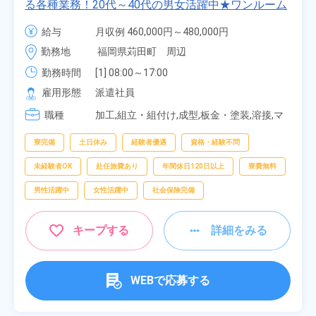
る各種業務！20代～40代の男女活躍中★ワンルーム
寮無料！マイカー通勤OK！無料駐車場あり！赴任旅
給与
月収例 460,000円～480,000円

費会社負担！社員食堂あり！日払いあり！土日休
時給 1,900円～1,900円
勤務地
福岡県苅田町　周辺
み！特別賞与90万円支給！《福岡県京都郡苅田町》
勤務時間
[1] 08:00～17:00

[2] 20:00～05:00

雇用形態
派遣社員
[3] 06:30～15:00

職種
[4] 14:30～23:00

加工,組立・組付け,成型,板金・塗装,溶接,マ
[5] 22:30～07:00
シンオペレーター,部品供給・充填・運搬,検
査,物流・配送
寮完備
土日休み
経験者優遇
資格・経験不問
未経験者OK
赴任旅費あり
年間休日120日以上
寮費無料
男性活躍中
女性活躍中
社会保険完備
キープする
詳細をみる
WEBで応募する