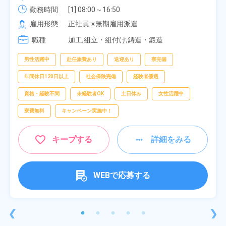
勤務時間
[1] 08:00～16:50

[2] 06:25～15:10

雇用形態
正社員 ※無期雇用派遣
[3] 17:05～01:50
職種
加工,組立・組付け,鋳造・鍛造
男性活躍中
赴任旅費あり
送迎あり
寮完備
年間休日120日以上
社会保険完備
経験者優遇
資格・経験不問
未経験者OK
土日休み
女性活躍中
寮費無料
キャンペーン実施中！
キープする
詳細をみる
WEBで応募する
❮
❯