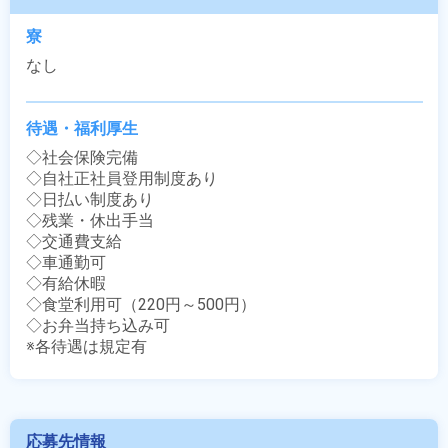
寮
なし
待遇・福利厚生
◇社会保険完備

◇自社正社員登用制度あり

◇日払い制度あり

◇残業・休出手当

◇交通費支給

◇車通勤可

◇有給休暇

◇食堂利用可（220円～500円）

◇お弁当持ち込み可

※各待遇は規定有
応募先情報