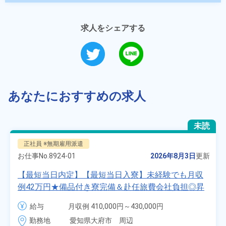
求人をシェアする
あなたにおすすめの求人
未読
正社員 ※無期雇用派遣
お仕事No.
8924-01
2026年8月3日
更新
【最短当日内定】【最短当日入寮】未経験でも月収
例42万円★備品付き寮完備＆赴任旅費会社負担◎昇
給・業績賞与あり！組立や塗装など自動車製造の各
給与
月収例 410,000円～430,000円

種作業！《愛知県大府市》
月給 277,000円～277,000円
勤務地
愛知県大府市　周辺