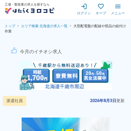
工場・製造業の求人を探すなら
ログイン
キープ
メニュー
トップ
エリア検索 北海道の求人一覧
大型配電盤の配線や部品の組付け
作業
大型配電盤の配線・部品の組付
今月のイチオシ求人
派遣社員
2026年8月3日
更新