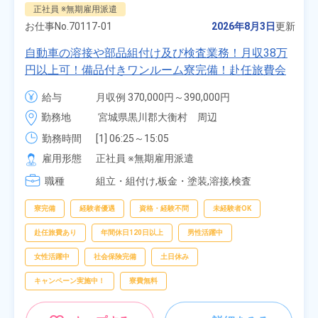
正社員 ※無期雇用派遣
お仕事No.
70117-01
2026年8月3日
更新
自動車の溶接や部品組付け及び検査業務！月収38万
円以上可！備品付きワンルーム寮完備！赴任旅費会
社負担★人気の土日休み！昇給＆業績賞与あり！
給与
月収例 370,000円～390,000円

車・バイク通勤可！無料駐車場あり！カップルでの
時給 1,700円～1,700円
勤務地
宮城県黒川郡大衡村　周辺
応募OK★《宮城県大衡村》
勤務時間
[1] 06:25～15:05

[2] 16:00～00:40

雇用形態
正社員 ※無期雇用派遣
[3] 16:30～01:10

職種
[4] 08:00～16:40

組立・組付け,板金・塗装,溶接,検査
[5] 20:00～04:40
寮完備
経験者優遇
資格・経験不問
未経験者OK
赴任旅費あり
年間休日120日以上
男性活躍中
女性活躍中
社会保険完備
土日休み
キャンペーン実施中！
寮費無料