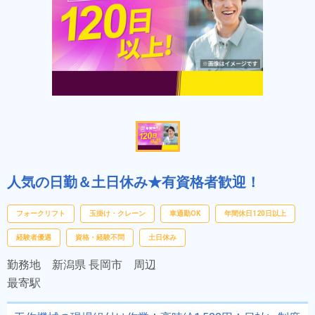
人気の日勤＆土日休み★有資格者歓迎！
フォークリフト
玉掛け・クレーン
車通勤OK
年間休日120日以上
経験者優遇
資格・経験不問
土日休み
勤務地
新潟県 長岡市 周辺
最寄駅