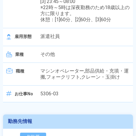
[3] 23:45～08:00
※22時～5時は深夜勤務のため18歳以上の
方に限ります。
休憩：[1]60分、[2]60分、[3]60分
派遣社員
雇用形態
その他
業種
マシンオペレーター,部品供給・充填・運
職種
搬,フォークリフト,クレーン・玉掛け
5306-03
お仕事No
勤務先情報