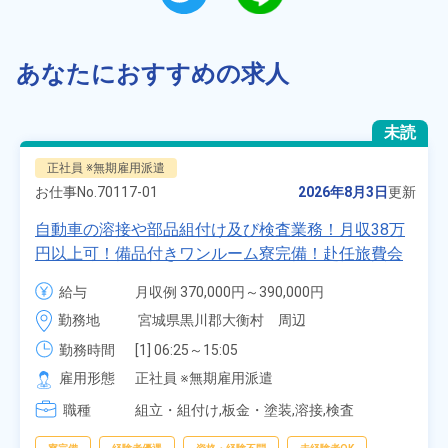
あなたにおすすめの求人
未読
正社員 ※無期雇用派遣
お仕事No.
70117-01
2026年8月3日
更新
自動車の溶接や部品組付け及び検査業務！月収38万
円以上可！備品付きワンルーム寮完備！赴任旅費会
社負担★人気の土日休み！昇給＆業績賞与あり！
給与
月収例 370,000円～390,000円

車・バイク通勤可！無料駐車場あり！カップルでの
時給 1,700円～1,700円
勤務地
宮城県黒川郡大衡村　周辺
応募OK★《宮城県大衡村》
勤務時間
[1] 06:25～15:05

[2] 16:00～00:40

雇用形態
正社員 ※無期雇用派遣
[3] 16:30～01:10

職種
[4] 08:00～16:40

組立・組付け,板金・塗装,溶接,検査
[5] 20:00～04:40