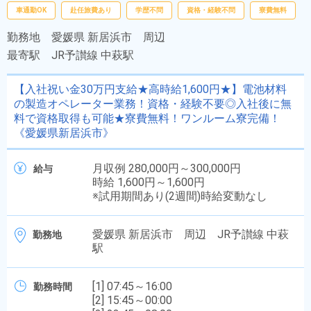
車通勤OK
赴任旅費あり
学歴不問
資格・経験不問
寮費無料
勤務地
愛媛県 新居浜市 周辺
最寄駅
JR予讃線 中萩駅
【入社祝い金30万円支給★高時給1,600円★】電池材料
の製造オペレーター業務！資格・経験不要◎入社後に無
料で資格取得も可能★寮費無料！ワンルーム寮完備！
《愛媛県新居浜市》
月収例 280,000円～300,000円
給与
時給 1,600円～1,600円
※試用期間あり(2週間)時給変動なし
愛媛県 新居浜市 周辺 JR予讃線 中萩
勤務地
駅
[1] 07:45～16:00
勤務時間
[2] 15:45～00:00