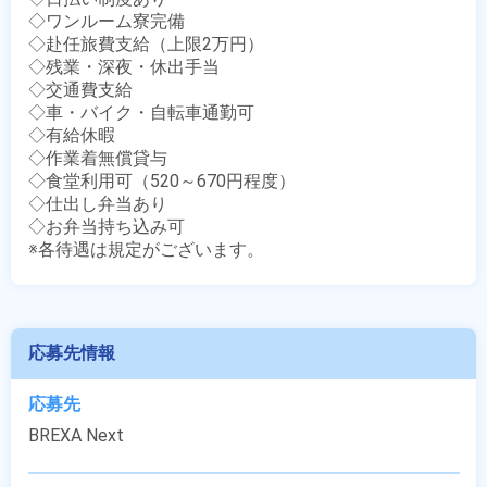
◇ワンルーム寮完備

◇赴任旅費支給（上限2万円）

◇残業・深夜・休出手当

◇交通費支給

◇車・バイク・自転車通勤可

◇有給休暇

◇作業着無償貸与

◇食堂利用可（520～670円程度）

◇仕出し弁当あり

◇お弁当持ち込み可

※各待遇は規定がございます。
応募先情報
応募先
BREXA Next