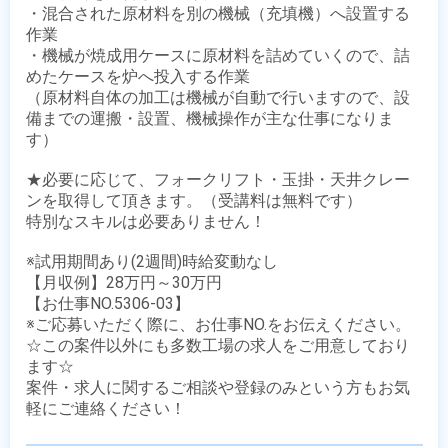
・混合された原材料を別の機械（充填機）へ設置する
作業

・機械が焼成用ケースに原材料を詰めていくので、詰
めたケースを炉へ投入する作業

（原材料自体の加工は機械が自動で行いますので、設
備までの運搬・設置、機械操作が主な仕事になりま
す）

★必要に応じて、フォークリフト・玉掛・天井クレー
ンを取得して頂きます。（受講料は無料です）

特別なスキルは必要ありません！

※試用期間あり(2週間)時給変動なし

【月収例】28万円～30万円

【お仕事NO.5306-03】

※ご応募いただく際に、お仕事NO.をお伝えください。

☆この案件以外にも多数工場の求人をご用意しており
ます☆

案件・求人に関するご相談や登録のみという方もお気
軽にご連絡ください！