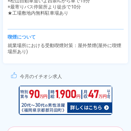
※松山自動車道いよ西条ICから車で15分　

※最寄りバス停留所より徒歩で10分

★工場敷地内無料駐車場あり

喫煙について
就業場所における受動喫煙対策：屋外禁煙(屋外に喫煙
場所あり)
今月のイチオシ求人