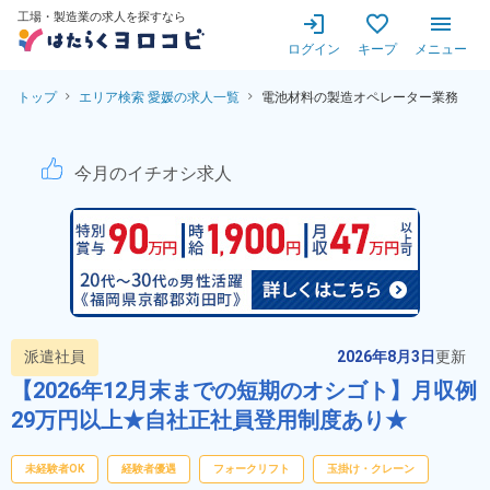
工場・製造業の求人を探すなら
ログイン
キープ
メニュー
トップ
エリア検索 愛媛の求人一覧
電池材料の製造オペレーター業務
【入社祝い金30万円支給★高
今月のイチオシ求人
派遣社員
2026年8月3日
更新
【2026年12月末までの短期のオシゴト】月収例
29万円以上★自社正社員登用制度あり★
未経験者OK
経験者優遇
フォークリフト
玉掛け・クレーン