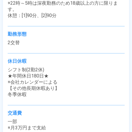
※22時～5時は深夜勤務のため18歳以上の方に限りま
す。

休憩：[1]90分、[2]90分
勤務形態
2交替
休日休暇
シフト制(2勤2休)

★年間休日180日★

※会社カレンダーによる

【その他長期休暇あり】

冬季休暇
交通費
一部

※月3万円まで支給