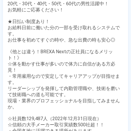
20代・30代・40代・50代・60代の男性活躍中！

お気軽にご応募ください！

★日払い制度あり！

お給料日前に働いた分の一部を受け取れるシステムで
す。

お仕事を初めてすぐの時や、急な出費の時も安心◎

《他とは違う！BREXA Nextの正社員になるメリッ
ト！》

☆体を動かす仕事が多いので体力に自信がある方必
見！ 

・常用雇用なので安定してキャリアアップが目指せま
す。

リーダーシップを発揮して内勤管理職や、技術を磨い
て技術職への道も可能です。

現場・業界のプロフェッショナルを目指してみません
か。

☆社員数129,487人（2022年12月31日現在）

☆信頼の大手メーカー取引実績数500社超！！

・全国各地に活躍できる場所があります。
