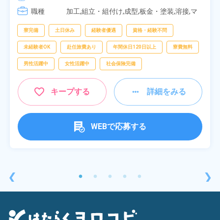
[3] 06:30～15:00

職種
[4] 14:30～23:00

加工,組立・組付け,成型,板金・塗装,溶接,マ
[5] 22:30～07:00
シンオペレーター,部品供給・充填・運搬,検
査,物流・配送
寮完備
土日休み
経験者優遇
資格・経験不問
未経験者OK
赴任旅費あり
年間休日120日以上
寮費無料
男性活躍中
女性活躍中
社会保険完備
キープする
詳細をみる
WEBで応募する
❮
❯