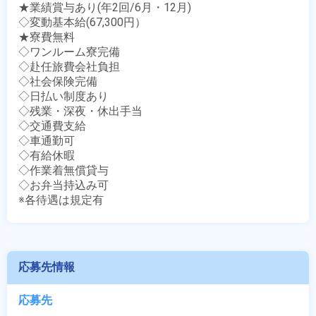
★業績賞与あり(年2回/6月・12月)

◇変動基本給(67,300円）

★寮費無料

◇ワンルーム寮完備

◇赴任旅費会社負担

◇社会保険完備

◇日払い制度あり

◇残業・深夜・休出手当

◇交通費支給

◇車通勤可

◇有給休暇

◇作業着無償貸与

◇お弁当持込み可

※各待遇は規定有
応募先情報
応募先