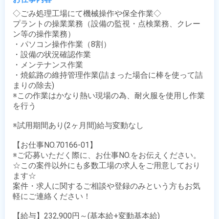
◇ごみ処理工場にて機械操作や保全作業◇

プラントの操業業務（設備の監視・点検業務、クレー
ン等の操作業務）

・パソコン操作作業（8割）

・設備の状況確認作業

・メンテナンス作業

・焼鉱路の維持管理作業(詰まった場合に棒を使って詰
まりの除去)

※この作業はかなり熱い現場の為、耐火服を使用し作業
を行う

※試用期間あり(2ヶ月間)給与変動なし

【お仕事NO.70166-01】

※ご応募いただく際に、お仕事NO.をお伝えください。

☆この案件以外にも多数工場の求人をご用意しており
ます☆

案件・求人に関するご相談や登録のみという方もお気
軽にご連絡ください！

【給与】232,900円～(基本給+変動基本給)
