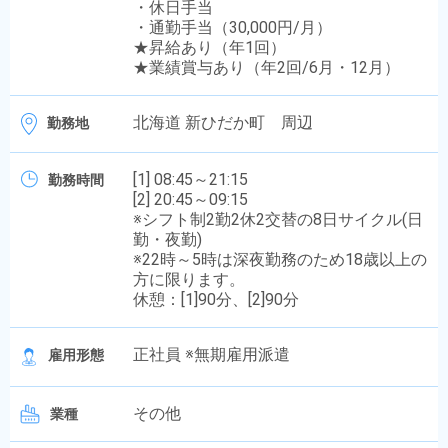
・休日手当
・通勤手当（30,000円/月）
★昇給あり（年1回）
★業績賞与あり（年2回/6月・12月）
北海道 新ひだか町 周辺
勤務地
[1] 08:45～21:15
勤務時間
[2] 20:45～09:15
※シフト制2勤2休2交替の8日サイクル(日
勤・夜勤)
※22時～5時は深夜勤務のため18歳以上の
方に限ります。
休憩：[1]90分、[2]90分
正社員 ※無期雇用派遣
雇用形態
その他
業種