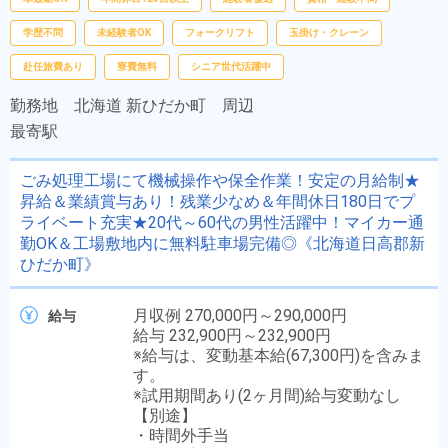
学歴不問
未経験者OK
フォークリフト
玉掛け・クレーン
赴任旅費あり
寮費無料
シニア世代活躍中
勤務地
北海道 新ひだか町 周辺
最寄駅
ごみ処理工場にて機械操作や保全作業！安定の月給制★
昇給＆業績賞与あり！残業少なめ＆年間休日180日でプ
ライベート充実★20代～60代の男性活躍中！マイカー通
勤OK＆工場敷地内に無料駐車場完備◎《北海道日高郡新
ひだか町》
月収例 270,000円～290,000円
給与
給与 232,900円～232,900円
※給与は、変動基本給(67,300円)を含みま
す。
※試用期間あり(2ヶ月間)給与変動なし
【別途】
・時間外手当