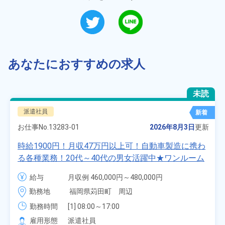
あなたにおすすめの求人
未読
派遣社員
新着
お仕事No.
13283-01
2026年8月3日
更新
時給1900円！月収47万円以上可！自動車製造に携わ
る各種業務！20代～40代の男女活躍中★ワンルーム
寮無料！マイカー通勤OK！無料駐車場あり！赴任旅
給与
月収例 460,000円～480,000円

費会社負担！社員食堂あり！日払いあり！土日休
時給 1,900円～1,900円
勤務地
福岡県苅田町　周辺
み！特別賞与90万円支給！《福岡県京都郡苅田町》
勤務時間
[1] 08:00～17:00

[2] 20:00～05:00

雇用形態
派遣社員