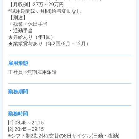
【月収例】27万～29万円

※試用期間(2ヶ月間)給与変動なし 

【別途】

・残業・休出手当

・通勤手当

★昇給あり（年1回）

★業績賞与あり（年2回/6月・12月）
雇用形態
正社員 ※無期雇用派遣
勤務期間
勤務時間
[1] 08:45～21:15

[2] 20:45～09:15

※シフト制2勤2休2交替の8日サイクル(日勤・夜勤)
