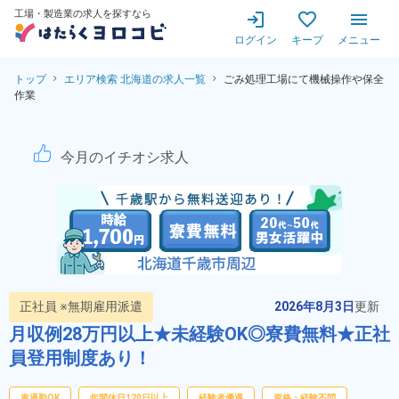
工場・製造業の求人を探すなら
ログイン
キープ
メニュー
トップ
エリア検索 北海道の求人一覧
ごみ処理工場にて機械操作や保全
作業
ごみ処理工場にて機械操作や保
今月のイチオシ求人
正社員 ※無期雇用派遣
2026年8月3日
更新
月収例28万円以上★未経験OK◎寮費無料★正社
員登用制度あり！
車通勤OK
年間休日120日以上
経験者優遇
資格・経験不問