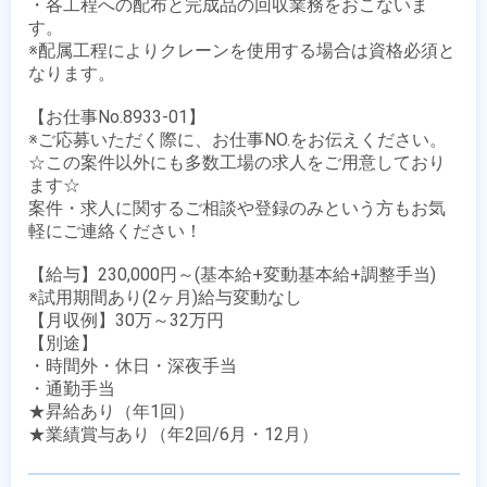
・各工程への配布と完成品の回収業務をおこないま
す。

※配属工程によりクレーンを使用する場合は資格必須と
なります。

【お仕事No.8933-01】

※ご応募いただく際に、お仕事NO.をお伝えください。

☆この案件以外にも多数工場の求人をご用意しており
ます☆

案件・求人に関するご相談や登録のみという方もお気
軽にご連絡ください！

【給与】230,000円～(基本給+変動基本給+調整手当)

※試用期間あり(2ヶ月)給与変動なし

【月収例】30万～32万円

【別途】 

・時間外・休日・深夜手当

・通勤手当

★昇給あり（年1回）

★業績賞与あり（年2回/6月・12月）