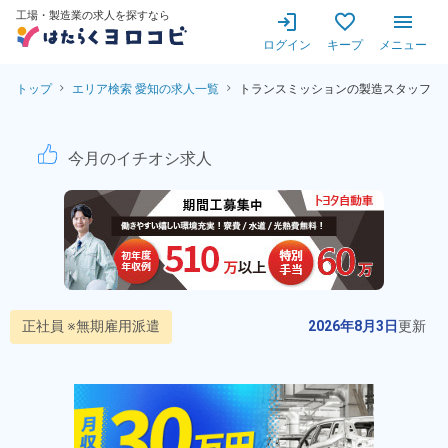
工場・製造業の求人を探すなら
ログイン
キープ
メニュー
トップ
エリア検索 愛知の求人一覧
トランスミッションの製造スタッフ
トランスミッションの製造ス
今月のイチオシ求人
正社員 ※無期雇用派遣
2026年8月3日
更新