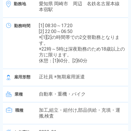
愛知県 岡崎市 周辺 名鉄名古屋本線
勤務地
本宿駅
[1] 08:30～17:20
勤務時間
[2] 22:00～06:50
※[1][2]の時間帯での2交替勤務となりま
す。
※22時～5時は深夜勤務のため18歳以上の
方に限ります。
休憩：[1]60分、[2]60分
正社員 ※無期雇用派遣
雇用形態
自動車・重機・バイク
業種
加工,組立・組付け,部品供給・充填・運
職種
搬,検査