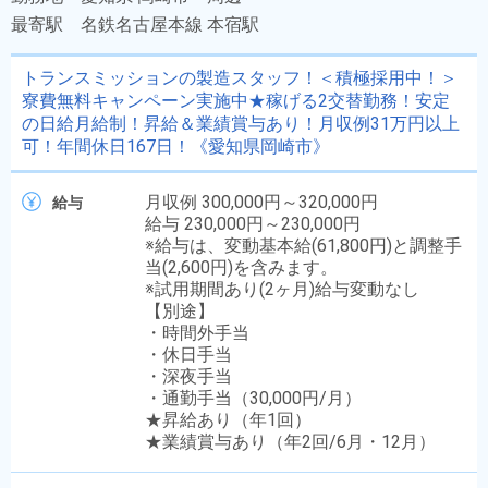
最寄駅
名鉄名古屋本線 本宿駅
トランスミッションの製造スタッフ！＜積極採用中！＞
寮費無料キャンペーン実施中★稼げる2交替勤務！安定
の日給月給制！昇給＆業績賞与あり！月収例31万円以上
可！年間休日167日！《愛知県岡崎市》
月収例 300,000円～320,000円
給与
給与 230,000円～230,000円
※給与は、変動基本給(61,800円)と調整手
当(2,600円)を含みます。
※試用期間あり(2ヶ月)給与変動なし
【別途】
・時間外手当
・休日手当
・深夜手当
・通勤手当（30,000円/月）
★昇給あり（年1回）
★業績賞与あり（年2回/6月・12月）