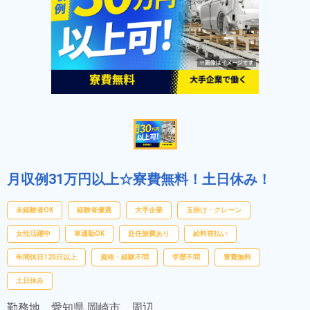
月収例31万円以上☆寮費無料！土日休み！
未経験者OK
経験者優遇
大手企業
玉掛け・クレーン
女性活躍中
車通勤OK
赴任旅費あり
給料前払い
年間休日120日以上
資格・経験不問
学歴不問
寮費無料
土日休み
勤務地
愛知県 岡崎市 周辺