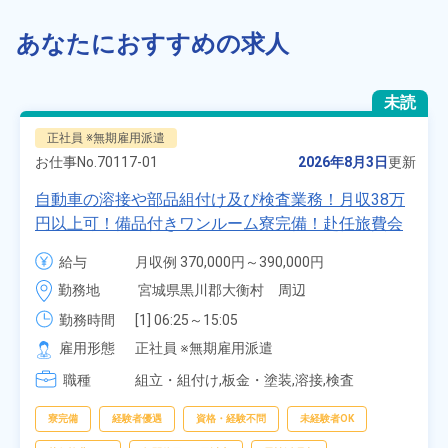
あなたにおすすめの求人
未読
正社員 ※無期雇用派遣
お仕事No.
70117-01
2026年8月3日
更新
自動車の溶接や部品組付け及び検査業務！月収38万
円以上可！備品付きワンルーム寮完備！赴任旅費会
社負担★人気の土日休み！昇給＆業績賞与あり！
給与
月収例 370,000円～390,000円

車・バイク通勤可！無料駐車場あり！カップルでの
時給 1,700円～1,700円
勤務地
宮城県黒川郡大衡村　周辺
応募OK★《宮城県大衡村》
勤務時間
[1] 06:25～15:05

[2] 16:00～00:40

雇用形態
正社員 ※無期雇用派遣
[3] 16:30～01:10

職種
[4] 08:00～16:40

組立・組付け,板金・塗装,溶接,検査
[5] 20:00～04:40
寮完備
経験者優遇
資格・経験不問
未経験者OK