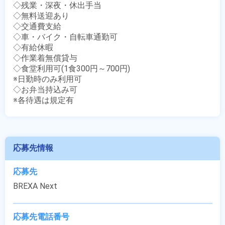
◇残業・深夜・休出手当

◇無料送迎あり

◇交通費支給

◇車・バイク・自転車通勤可

◇有給休暇

◇作業着無償貸与

◇食堂利用可(1食300円～700円)

※日勤時のみ利用可

◇お弁当持込み可

※各待遇は規定有
応募先情報
応募先
BREXA Next
応募先電話番号