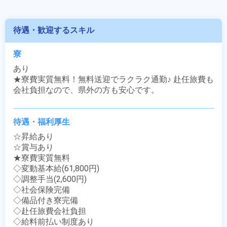
待遇・歓迎するスキル
寮
あり

★寮費実質無料！無料送迎でラクラク通勤♪ 赴任旅費も
会社負担なので、県外の方も安心です。
待遇・福利厚生
☆昇給あり

☆賞与あり

★寮費実質無料

◇変動基本給(61,800円)

◇調整手当(2,600円)

◇社会保険完備

◇備品付き寮完備

◇赴任旅費会社負担

◇給料前払い制度あり
