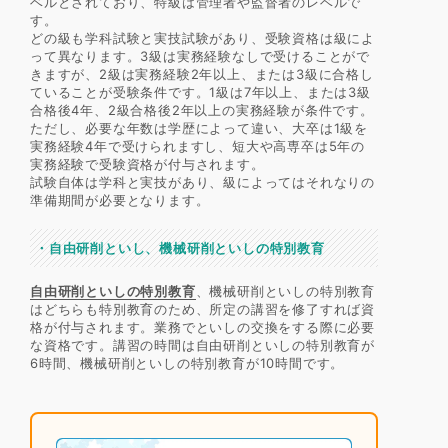
ベルとされており、特級は管理者や監督者のレベルで
す。
どの級も学科試験と実技試験があり、受験資格は級によ
って異なります。3級は実務経験なしで受けることがで
きますが、2級は実務経験2年以上、または3級に合格し
ていることが受験条件です。1級は7年以上、または3級
合格後4年、2級合格後2年以上の実務経験が条件です。
ただし、必要な年数は学歴によって違い、大卒は1級を
実務経験4年で受けられますし、短大や高専卒は5年の
実務経験で受験資格が付与されます。
試験自体は学科と実技があり、級によってはそれなりの
準備期間が必要となります。
・自由研削といし、機械研削といしの特別教育
自由研削といしの特別教育
、機械研削といしの特別教育
はどちらも特別教育のため、所定の講習を修了すれば資
格が付与されます。業務でといしの交換をする際に必要
な資格です。講習の時間は自由研削といしの特別教育が
6時間、機械研削といしの特別教育が10時間です。