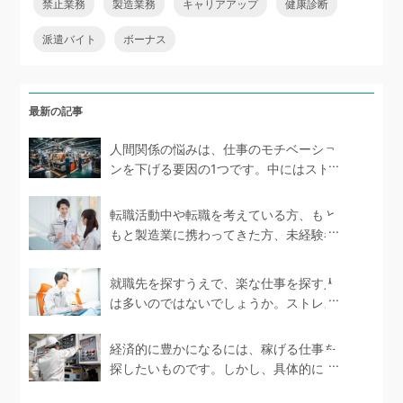
禁止業務
製造業務
キャリアアップ
健康診断
派遣バイト
ボーナス
最新の記事
人間関係の悩みは、仕事のモチベーショ
ンを下げる要因の1つです。中にはストレ
スを抱えて体...
転職活動中や転職を考えている方、もと
もと製造業に携わってきた方、未経験者
であっても製造...
就職先を探すうえで、楽な仕事を探す人
は多いのではないでしょうか。ストレス
を感じない環境で...
経済的に豊かになるには、稼げる仕事を
探したいものです。しかし、具体的にど
のような仕事が...