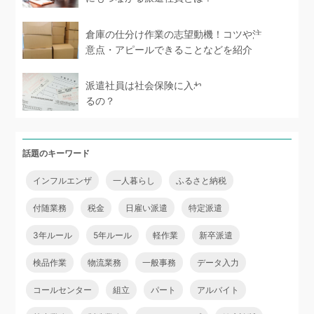
倉庫の仕分け作業の志望動機！コツや注
意点・アピールできることなどを紹介
派遣社員は社会保険に入れ
るの？
話題のキーワード
インフルエンザ
一人暮らし
ふるさと納税
付随業務
税金
日雇い派遣
特定派遣
3年ルール
5年ルール
軽作業
新卒派遣
検品作業
物流業務
一般事務
データ入力
コールセンター
組立
パート
アルバイト