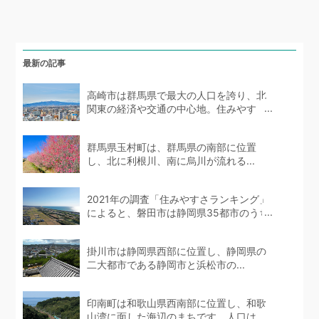
最新の記事
高崎市は群馬県で最大の人口を誇り、北
関東の経済や交通の中心地。住みやす
い...
群馬県玉村町は、群馬県の南部に位置
し、北に利根川、南に烏川が流れる...
2021年の調査「住みやすさランキング」
によると、磐田市は静岡県35都市のうち
10位...
掛川市は静岡県西部に位置し、静岡県の
二大都市である静岡市と浜松市の...
印南町は和歌山県西南部に位置し、和歌
山湾に面した海辺のまちです。人口は...