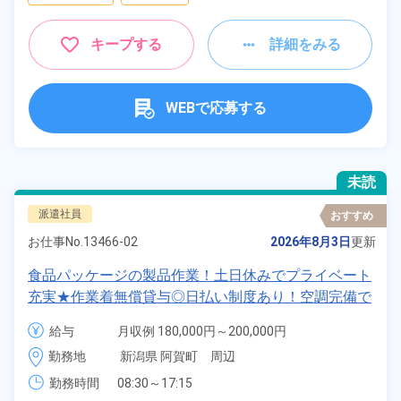
キープする
詳細をみる
WEBで応募する
未読
派遣社員
おすすめ
お仕事No.
13466-02
2026年8月3日
更新
食品パッケージの製品作業！土日休みでプライベート
充実★作業着無償貸与◎日払い制度あり！空調完備で
働きやすい★マイカー通勤＆無料駐車場あり！《新潟
給与
月収例 180,000円～200,000円

県阿賀野市》
時給 1,180円～1,180円
勤務地
新潟県 阿賀町　周辺
勤務時間
08:30～17:15