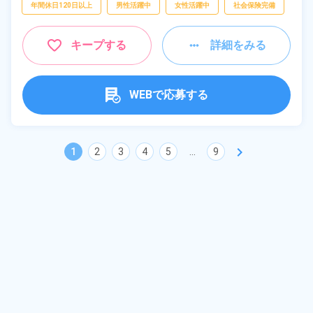
年間休日120日以上
男性活躍中
女性活躍中
社会保険完備
キープする
詳細をみる
WEBで応募する
chevron_right
1
2
3
4
5
...
9