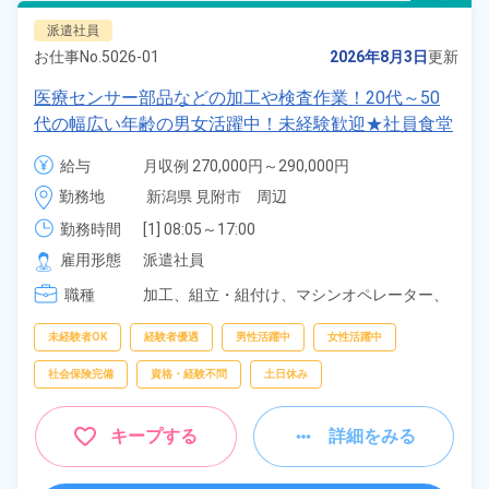
派遣社員
お仕事No.
5026-01
2026年8月3日
更新
医療センサー部品などの加工や検査作業！20代～50
代の幅広い年齢の男女活躍中！未経験歓迎★社員食堂
利用可★正社員登用制度あり！《新潟県見附市》
給与
月収例 270,000円～290,000円

時給 1,200円～1,200円
勤務地
新潟県 見附市　周辺
勤務時間
[1] 08:05～17:00

[2] 18:00～03:55

雇用形態
派遣社員
[3] 19:00～04:55
職種
加工、
組立・組付け、
マシンオペレーター、
部品供給・充填・運搬、
検査
未経験者OK
経験者優遇
男性活躍中
女性活躍中
社会保険完備
資格・経験不問
土日休み
キープする
詳細をみる