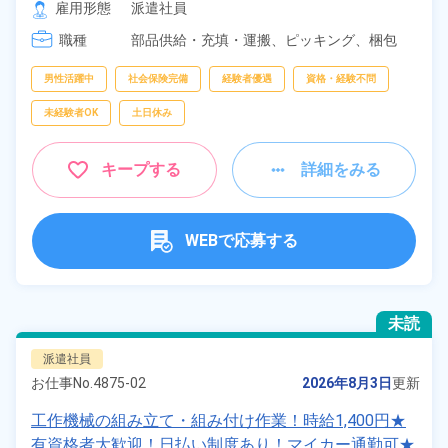
雇用形態
派遣社員
職種
部品供給・充填・運搬、
ピッキング、
梱包
男性活躍中
社会保険完備
経験者優遇
資格・経験不問
未経験者OK
土日休み
キープする
詳細をみる
WEBで応募する
未読
派遣社員
お仕事No.
4875-02
2026年8月3日
更新
工作機械の組み立て・組み付け作業！時給1,400円★
有資格者大歓迎！日払い制度あり！マイカー通勤可★