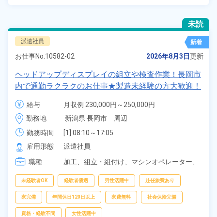
未読
派遣社員
新着
お仕事No.
10582-02
2026年8月3日
更新
ヘッドアップディスプレイの組立や検査作業！長岡市
内で通勤ラクラクのお仕事★製造未経験の方大歓迎！
重量物の取り扱い無し！マイカー通勤OK！寮費無料
給与
月収例 230,000円～250,000円

で初期費用無！赴任旅費会社負担◎社会保険完備！
時給 1,450円～1,450円
勤務地
新潟県 長岡市　周辺
《新潟県長岡市》
勤務時間
[1] 08:10～17:05

[2] 17:05～02:00

雇用形態
派遣社員
[3] 07:20～15:40

職種
[4] 15:20～23:40

加工、
組立・組付け、
マシンオペレーター、
[5] 23:30～07:30
部品供給・充填・運搬、
清掃
未経験者OK
経験者優遇
男性活躍中
赴任旅費あり
寮完備
年間休日120日以上
寮費無料
社会保険完備
資格・経験不問
女性活躍中