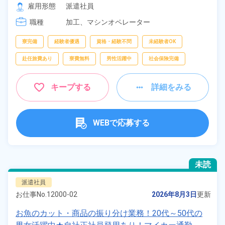
[2] 16:00～00:10

雇用形態
派遣社員
[3] 00:00～08:10
職種
加工、
マシンオペレーター
寮完備
経験者優遇
資格・経験不問
未経験者OK
赴任旅費あり
寮費無料
男性活躍中
社会保険完備
キープする
詳細をみる
WEBで応募する
未読
派遣社員
お仕事No.
12000-02
2026年8月3日
更新
お魚のカット・商品の振り分け業務！20代～50代の