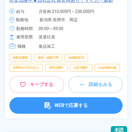
男女活躍中★自社正社員登用あり！マイカー通勤
OK！無料駐車場あり！社員食堂利用可！クリーンル
給与
月収例 210,000円～230,000円

ーム内作業で快適！シフト勤務制！年間休日120日！
時給 1,100円～1,100円
勤務地
新潟県 長岡市　周辺
人気の夜勤のお仕事！《新潟県長岡市》
勤務時間
00:00～09:00
雇用形態
派遣社員
職種
食品加工
経験者優遇
資格・経験不問
未経験者OK
年間休日120日以上
男性活躍中
女性活躍中
社会保険完備
キープする
詳細をみる
WEBで応募する
未読