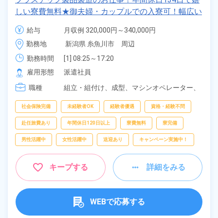
フリーワー
しい寮費無料★御夫婦・カップルでの入寮可！幅広い
ド
年齢の男女活躍中！高時給1,400円！マイカー・バイ
給与
月収例 320,000円～340,000円

ク・自転車通勤可！寮から無料送迎もあり！正社員登
時給 1,400円～1,400円
勤務地
新潟県 糸魚川市　周辺
用制度あり！《新潟県糸魚川市》
勤務時間
[1] 08:25～17:20

自宅周辺の
[2] 20:30～05:45
お仕事
雇用形態
派遣社員
出典：「位置参照情報」(国土交通省）の加工情報・「HeartRails
Geo API」(HeartRails Inc.)
職種
組立・組付け、
成型、
マシンオペレーター、
バリ取り・研磨、
検査、
洗浄、
ピッキング、
梱包
社会保険完備
未経験者OK
経験者優遇
資格・経験不問
赴任旅費あり
年間休日120日以上
寮費無料
寮完備
男性活躍中
女性活躍中
送迎あり
キャンペーン実施中！
キープする
詳細をみる
WEBで応募する