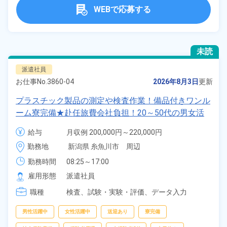
WEBで応募する
未読
派遣社員
お仕事No.
3860-04
2026年8月3日
更新
プラスチック製品の測定や検査作業！備品付きワンル
ーム寮完備★赴任旅費会社負担！20～50代の男女活
躍中！便利な日払い制度あり◎寮から無料送迎あり★
給与
月収例 200,000円～220,000円

日勤専属で生活リズムも安定◎残業＆休出少なめ！
時給 1,200円～1,200円
勤務地
新潟県 糸魚川市　周辺
《新潟県糸魚川市》
勤務時間
08:25～17:00
雇用形態
派遣社員
職種
検査、
試験・実験・評価、
データ入力
男性活躍中
女性活躍中
送迎あり
寮完備