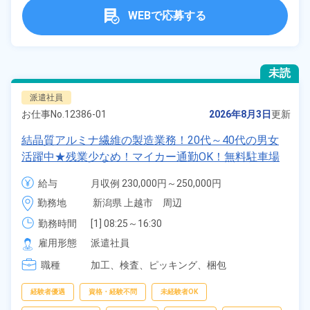
WEBで応募する
未読
派遣社員
お仕事No.
12386-01
2026年8月3日
更新
結晶質アルミナ繊維の製造業務！20代～40代の男女
活躍中★残業少なめ！マイカー通勤OK！無料駐車場
あり！日払いあり！自社正社員登用あり！年間休日
給与
月収例 230,000円～250,000円

120日！フォークリフト有資格者歓迎！《新潟県上越
時給 1,500円～1,500円
勤務地
新潟県 上越市　周辺
市》
勤務時間
[1] 08:25～16:30

[2] 16:25～00:30

雇用形態
派遣社員
[3] 00:25～08:30
職種
加工、
検査、
ピッキング、
梱包
経験者優遇
資格・経験不問
未経験者OK