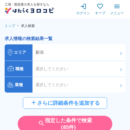
工場・製造業の求人を探すなら
ログイン
キープ
メニュー
トップ
求人検索
求人情報の検索結果一覧
エリア
新潟
arrow_forward_ios
職種
選択してください
arrow_forward_ios
業種
選択してください
arrow_forward_ios
給与
選択してください
add
さらに詳細条件を追加する
arrow_forward_ios
派遣社員
雇用形態
指定した条件で検索
search
(85件)