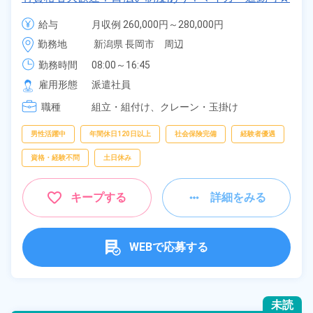
工場敷地内に無料の駐車場あり！土日休み＆年間休日
給与
月収例 260,000円～280,000円

122日でプライベート充実♪《新潟県長岡市》
時給 1,400円～1,400円
勤務地
新潟県 長岡市　周辺
勤務時間
08:00～16:45
雇用形態
派遣社員
職種
組立・組付け、
クレーン・玉掛け
男性活躍中
年間休日120日以上
社会保険完備
経験者優遇
資格・経験不問
土日休み
キープする
詳細をみる
WEBで応募する
未読