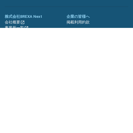
株式会社BREXA Next
企業の皆様へ
会社概要
掲載利用約款
事業所一覧
グループ企業一覧
キャリア社員制度について
関連サイト
友人紹介キャンペーン
期間工.jp
バイトッツ
BREXA Technology キャリア採用
サイト
プライバシーポリシー
利用規約
セキュリティーポリシー
クッキーポリシー
サイトマップ
© BREXA Next inc.All Rights Reserved.