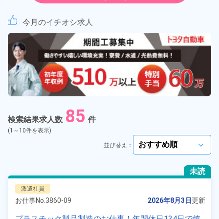
紹介予定派遣
今月のイチオシ求人
契約社員
正社員
アルバイト・パート
85
正社員 ※無期雇用派遣
検索結果求人数
件
(1～10件を表示)
期間従業員
並び替え：
arrow_forward_ios
こだわり
選択してください
未読
arrow_forward_ios
派遣社員
タグ
選択してください
arrow_forward_ios
お仕事No.
3860-09
2026年8月3日
更新
プラスチック製品製造のお仕事！年間休日134日で嬉