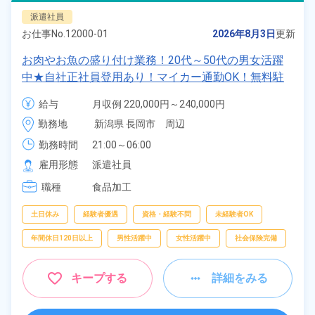
派遣社員
お仕事No.
12000-01
2026年8月3日
更新
お肉やお魚の盛り付け業務！20代～50代の男女活躍
中★自社正社員登用あり！マイカー通勤OK！無料駐
車場あり！社員食堂利用可！クリーンルーム内作業で
給与
月収例 220,000円～240,000円

快適！土日休み！年間休日120日！人気の夜勤のお仕
時給 1,100円～1,100円
勤務地
新潟県 長岡市　周辺
事！《新潟県長岡市》
勤務時間
21:00～06:00
雇用形態
派遣社員
職種
食品加工
土日休み
経験者優遇
資格・経験不問
未経験者OK
年間休日120日以上
男性活躍中
女性活躍中
社会保険完備
キープする
詳細をみる