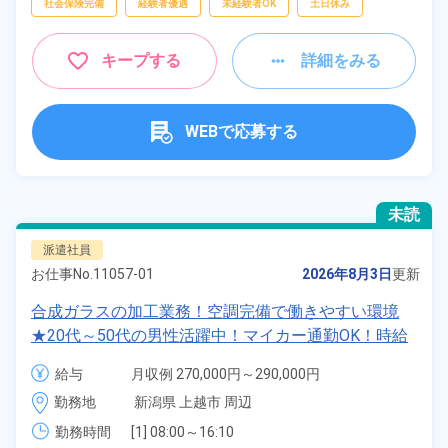
社会保険完備
経験者優遇
未経験者OK
土日休み
キープする
詳細をみる
WEBで応募する
未読
派遣社員
お仕事No.
11057-01
2026年8月3日
更新
合成ガラスの加工業務！空調完備で働きやすい環境
★20代～50代の男性活躍中！マイカー通勤OK！時給
1,500円！赴任旅費会社負担！備品レンタル可能な1R
給与
月収例 270,000円～290,000円

寮が無料！《新潟県上越市》
時給 1,500円～1,500円
勤務地
新潟県 上越市 周辺
勤務時間
[1] 08:00～16:10
