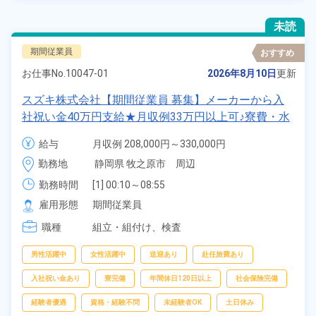
未読
期間従業員
おすすめ
お仕事No.
10047-01
2026年8月10日
更新
スズキ株式会社【期間従業員 募集】メーカーから入
社祝い金40万円支給★月収例33万円以上可♪寮費・水
道光熱費0円！赴任旅費全額会社負担！慰労金1日
給与
月収例 208,000円～330,000円

2800円！交替手当あり！《静岡県牧之原市》
日給 10,400円～10,400円
勤務地
静岡県 牧之原市　周辺
勤務時間
[1] 00:10～08:55

[2] 08:00～16:55

雇用形態
期間従業員
[3] 17:00～01:45

職種
[4] 06:30～15:25

組立・組付け、
検査
[5] 15:25～00:10
男性活躍中
女性活躍中
送迎あり
赴任旅費あり
入社祝い金あり
寮完備
年間休日120日以上
社会保険完備
経験者優遇
資格・経験不問
未経験者OK
土日休み