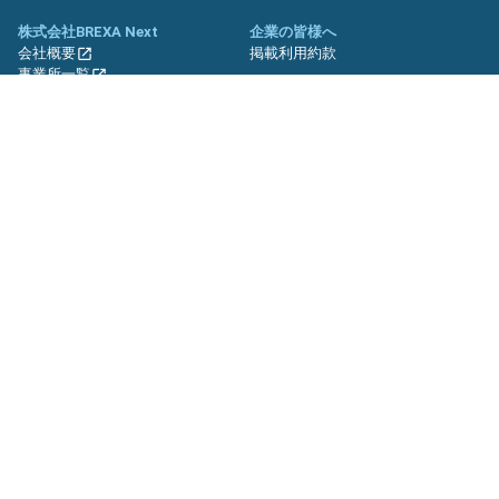
株式会社BREXA Next
企業の皆様へ
会社概要
掲載利用約款
事業所一覧
グループ企業一覧
キャリア社員制度について
関連サイト
友人紹介キャンペーン
期間工.jp
バイトッツ
BREXA Technology キャリア採用
サイト
プライバシーポリシー
利用規約
セキュリティーポリシー
クッキーポリシー
サイトマップ
© BREXA Next inc.All Rights Reserved.