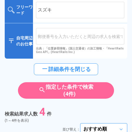
フリーワ
ード
自宅周辺
のお仕事
出典：「位置参照情報」(国土交通省）の加工情報・「HeartRails
Geo API」(HeartRails Inc.)
horizontal_rule
詳細条件を閉じる
指定した条件で検索
search
(4件)
4
検索結果求人数
件
(1～4件を表示)
並び替え：
arrow_forward_ios