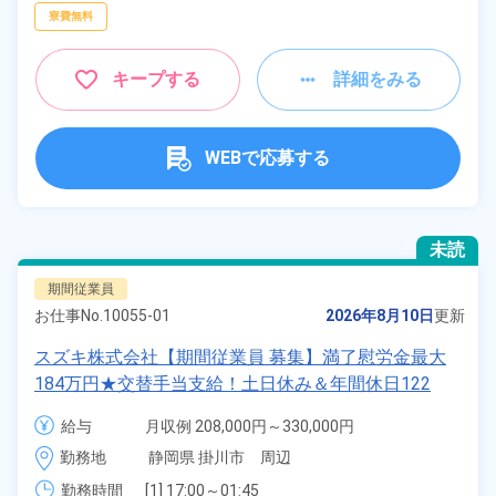
寮費無料
キープする
詳細をみる
WEBで応募する
未読
期間従業員
お仕事No.
10055-01
2026年8月10日
更新
スズキ株式会社【期間従業員 募集】満了慰労金最大
184万円★交替手当支給！土日休み＆年間休日122
日！マイカー通勤OK！無料駐車場あり！《静岡県掛
給与
月収例 208,000円～330,000円

川市》
日給 10,400円～10,400円
勤務地
静岡県 掛川市　周辺
勤務時間
[1] 17:00～01:45
