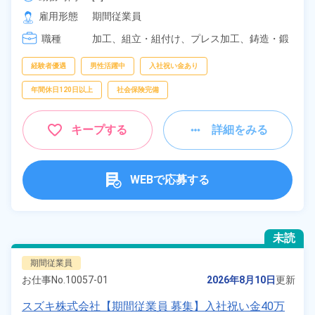
[2] 06:30～15:25

雇用形態
期間従業員
[3] 15:25～00:10

職種
[4] 00:10～08:55

加工、
組立・組付け、
プレス加工、
鋳造・鍛
[5] 08:00～16:55
造、
バリ取り・研磨
経験者優遇
男性活躍中
入社祝い金あり
年間休日120日以上
社会保険完備
キープする
詳細をみる
WEBで応募する
未読
期間従業員
お仕事No.
10057-01
2026年8月10日
更新
スズキ株式会社【期間従業員 募集】入社祝い金40万