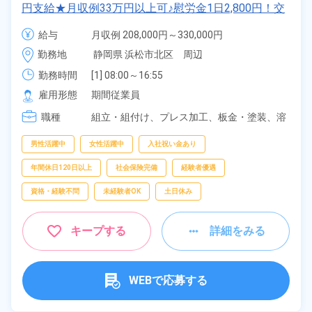
円支給★月収例33万円以上可♪慰労金1日2,800円！交
替手当あり！未経験歓迎！嬉しい土日休み＆年間休日
給与
月収例 208,000円～330,000円

122日♪《静岡県浜松市》
日給 10,400円～10,400円
勤務地
静岡県 浜松市北区　周辺
勤務時間
[1] 08:00～16:55

[2] 17:00～01:45

雇用形態
期間従業員
[3] 06:30～15:25

職種
[4] 15:25～00:10

組立・組付け、
プレス加工、
板金・塗装、
溶
[5] 00:10～08:55
接、
検査
男性活躍中
女性活躍中
入社祝い金あり
年間休日120日以上
社会保険完備
経験者優遇
資格・経験不問
未経験者OK
土日休み
キープする
詳細をみる
WEBで応募する