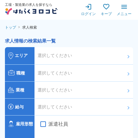
工場・製造業の求人を探すなら
ログイン
キープ
メニュー
トップ
求人検索
求人情報の検索結果一覧
エリア
選択してください
arrow_forward_ios
職種
選択してください
arrow_forward_ios
業種
選択してください
arrow_forward_ios
給与
選択してください
arrow_forward_ios
派遣社員
雇用形態