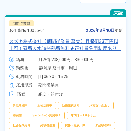
未読
期間従業員
お仕事No.
10056-01
2026年8月10日
更新
スズキ株式会社【期間従業員 募集】月収例33万円以
上可！寮費＆水道光熱費無料★正社員登用制度あり！
嬉しい慰労金1日2,800円！交替手当あり！未経験者大
給与
月収例 208,000円～330,000円

歓迎！《静岡県磐田市》
日給 10,400円～10,400円
勤務地
静岡県 磐田市　周辺
勤務時間
[1] 06:30～15:25

[2] 15:25～00:10

雇用形態
期間従業員
[3] 17:00～01:45

職種
[4] 00:10～08:55

組立・組付け
[5] 22:00～06:45

[6] 08:10～16:55

男性活躍中
女性活躍中
赴任旅費あり
入社祝い金あり
[7] 08:00～16:55
寮完備
キャンペーン実施中！
年間休日120日以上
社会保険完備
経験者優遇
資格・経験不問
未経験者OK