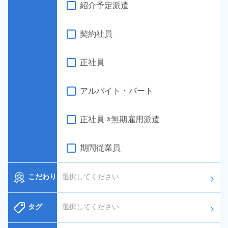
紹介予定派遣
契約社員
正社員
アルバイト・パート
正社員 ※無期雇用派遣
期間従業員
こだわり
選択してください
arrow_forward_ios
タグ
選択してください
arrow_forward_ios