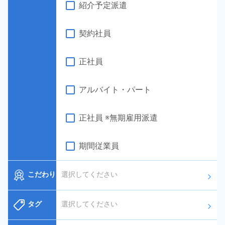
紹介予定派遣
契約社員
正社員
アルバイト・パート
正社員 ※無期雇用派遣
期間従業員
こだわり
選択してください
arrow_forward_ios
タグ
選択してください
arrow_forward_ios