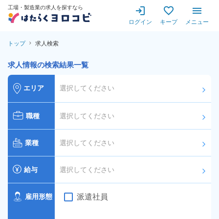
工場・製造業の求人を探すなら
ログイン
キープ
メニュー
トップ
求人検索
求人情報の検索結果一覧
エリア
選択してください
arrow_forward_ios
職種
選択してください
arrow_forward_ios
業種
選択してください
arrow_forward_ios
給与
選択してください
arrow_forward_ios
派遣社員
雇用形態