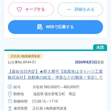
キープする
詳細をみる
WEBで応募する
未読
正社員 ※無期雇用派遣
お仕事No.
8944-01
2026年8月3日
更新
【最短当日内定】★即入寮可【就業先はダイハツ工業
株式会社】自動車の組立・塗装などの製造！安定して
働ける正社員×月給制★嬉しい昇給＆業績賞与あり！
給与
月収例 380,000円～400,000円

生活支援物資事前対応可◎未経験歓迎！《滋賀県竜王
給与 250,000円～250,000円
勤務地
滋賀県 蒲生郡竜王町　周辺
町》
勤務時間
[1] 08:15～17:10

[2] 20:30～05:35
雇用形態
正社員 ※無期雇用派遣