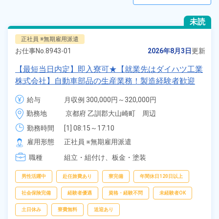
未読
正社員 ※無期雇用派遣
お仕事No.
8943-01
2026年8月3日
更新
【最短当日内定】即入寮可★【就業先はダイハツ工業
株式会社】自動車部品の生産業務！製造経験者歓迎
★20～30代の若手スタッフ活躍中！寮費無料！備品
給与
月収例 300,000円～320,000円

付き1R寮完備＆赴任旅費会社負担！食堂利用OK♪生活
給与 250,000円～250,000円
勤務地
京都府 乙訓郡大山崎町　周辺
支援物資事前対応可◎《京都府大山崎町》
勤務時間
[1] 08:15～17:10

[2] 20:30～05:35
雇用形態
正社員 ※無期雇用派遣
職種
組立・組付け、
板金・塗装
男性活躍中
赴任旅費あり
寮完備
年間休日120日以上
社会保険完備
経験者優遇
資格・経験不問
未経験者OK
土日休み
寮費無料
送迎あり