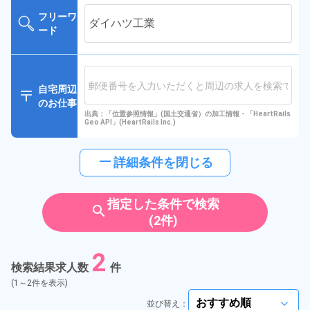
フリーワ
ード
自宅周辺
のお仕事
出典：「位置参照情報」(国土交通省）の加工情報・「HeartRails
Geo API」(HeartRails Inc.)
horizontal_rule
詳細条件を閉じる
指定した条件で検索
search
(2件)
2
検索結果求人数
件
(1～2件を表示)
並び替え：
arrow_forward_ios