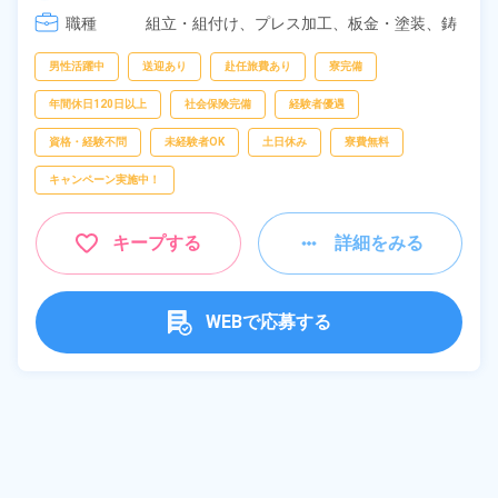
職種
組立・組付け、
プレス加工、
板金・塗装、
鋳
造・鍛造、
検査
男性活躍中
送迎あり
赴任旅費あり
寮完備
年間休日120日以上
社会保険完備
経験者優遇
資格・経験不問
未経験者OK
土日休み
寮費無料
キャンペーン実施中！
キープする
詳細をみる
WEBで応募する