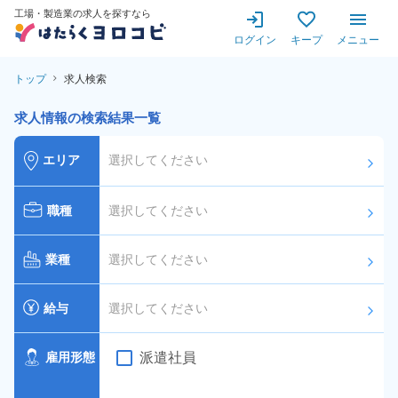
工場・製造業の求人を探すなら
ログイン
キープ
メニュー
トップ
求人検索
求人情報の検索結果一覧
エリア
選択してください
arrow_forward_ios
職種
選択してください
arrow_forward_ios
業種
選択してください
arrow_forward_ios
給与
選択してください
arrow_forward_ios
派遣社員
雇用形態