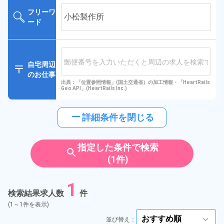
フリーワ
ード
自宅周辺
のお仕事
出典：「位置参照情報」(国土交通省）の加工情報・「HeartRails
Geo API」(HeartRails Inc.)
horizontal_rule
詳細条件を閉じる
指定した条件で検索
search
(1件)
1
検索結果求人数
件
(1～1件を表示)
並び替え：
arrow_forward_ios