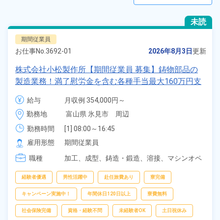
未読
期間従業員
お仕事No.
3692-01
2026年8月3日
更新
株式会社小松製作所【期間従業員 募集】鋳物部品の
製造業務！満了慰労金を含む各種手当最大160万円支
給 ！土日祝休み×年間休日128日！月収例35万円以上
給与
月収例 354,000円～

可★経験者歓迎！《富山県氷見市》
給与 202,000円～202,000円
勤務地
富山県 氷見市　周辺
勤務時間
[1] 08:00～16:45

[2] 20:00～04:45

雇用形態
期間従業員
[3] 08:00～19:00

職種
[4] 20:00～07:00
加工、
成型、
鋳造・鍛造、
溶接、
マシンオペ
レーター、
バリ取り・研磨、
検査、
クレー
ン・玉掛け
経験者優遇
男性活躍中
赴任旅費あり
寮完備
キャンペーン実施中！
年間休日120日以上
寮費無料
社会保険完備
資格・経験不問
未経験者OK
土日祝休み