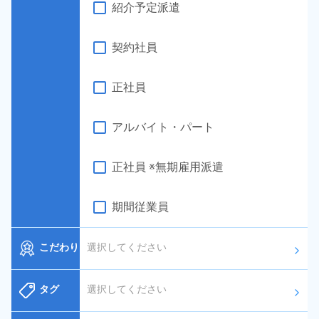
紹介予定派遣
契約社員
正社員
アルバイト・パート
正社員 ※無期雇用派遣
期間従業員
こだわり
選択してください
arrow_forward_ios
タグ
選択してください
arrow_forward_ios