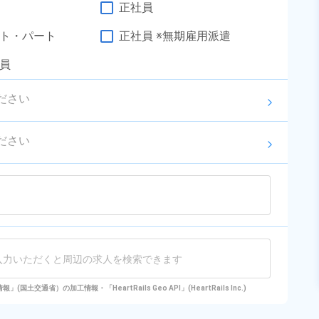
辺
男女活躍中！《静岡県伊豆の国
正社員
勤務時間
[1] 08:30～17:05

[2] 19:00～03:35
市》
雇用形態
派遣社員
ト・パート
正社員 ※無期雇用派遣
職種
組立・組付け,マシンオ
員
ペレーター,検査,データ
男性活躍中
女性活躍中
入力
ださい
年間休日120日以上
社会保険完備
arrow_forward_ios
経験者優遇
資格・経験不問
ださい
未経験者OK
土日休み
arrow_forward_ios
キープする
詳細をみる
WEBで応募する
国土交通省）の加工情報・「HeartRails Geo API」(HeartRails Inc.)