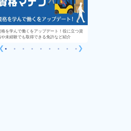
資格を学んで働くをアップデート！役に立つ資
知っておきたい「派
格や未経験でも取得できる免許など紹介
する疑問や不安をす
❮
❯