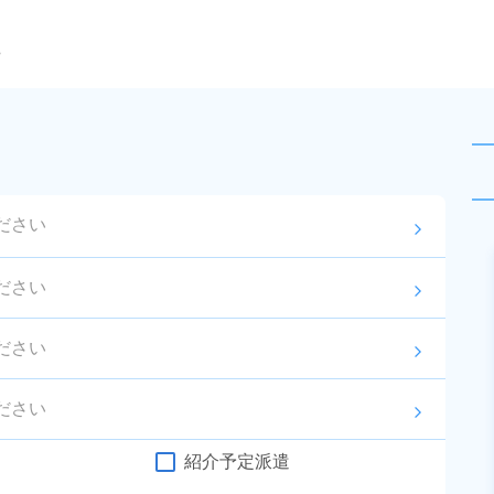
ら
ださい
arrow_forward_ios
未読
派遣社員
おすすめ
ださい
arrow_forward_ios
お仕事No.
10108-
2026年8月3日
更
01
新
ださい
arrow_forward_ios
プリント基板やメカ部品の製造！
未経験歓迎！正社員登用制度あり
ださい
arrow_forward_ios
★便利な日払い制度あり！空調完
給与
月収例 200,000円～
備で働きやすい環境♪休出少なめで
紹介予定派遣
220,000円

勤務地
静岡県伊豆の国市　周
予定も立てやすい★20代～40代の
時給 1,170円～1,170円