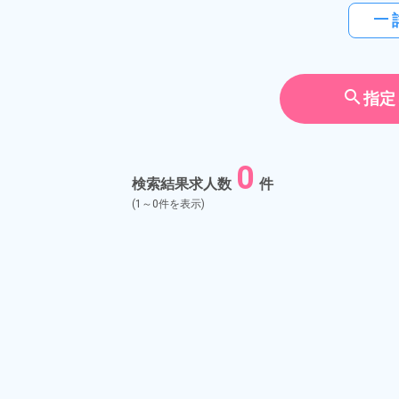
horizontal_rule
search
指定
0
検索結果求人数
件
(1～0件を表示)