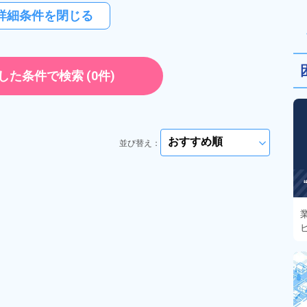
詳細条件を閉じる
した条件で検索
(0件)
並び替え：
arrow_forward_ios