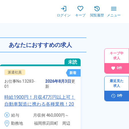
ログイン
キープ
閲覧履歴
メニュー
あなたにおすすめの求人
キープ中
求人
未読
0
件
派遣社員
正社員 ※無期雇用
新着
お仕事No.
8924-
お仕事No.
13283-
2026年8月3日
更
最近見た
01
求人
01
新
【最短当日内定
0
件
時給1900円！月収47万円以上可！
寮】未経験でも
自動車製造に携わる各種業務！20
品付き寮完備＆
代～40代の男女活躍中★ワンルー
給与
月
給与
月収例 460,000円～
◎昇給・業績賞
ム寮無料！マイカー通勤OK！無料
4
480,000円

勤務地
装など自動車製
勤務地
福岡県苅田町　周辺
駐車場あり！赴任旅費会社負担！
月
時給 1,900円～1,900円