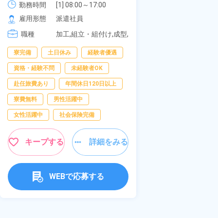
《愛知県大府市
勤務時間
[1
2
社員食堂あり！日払いあり！土日
勤務時間
[1] 08:00～17:00

[2
[2] 20:00～05:00

雇用形態
正
休み！特別賞与90万円支給！《福
雇用形態
派遣社員
[
[3] 06:30～15:00

岡県京都郡苅田町》
職種
加
職種
[4] 14:30～23:00

加工,組立・組付け,成型,
[5] 22:30～07:00
板金・塗装,溶接,マシン
男性活躍中
寮完備
土日休み
経験者優遇
オペレーター,部品供
給・充填・運搬,検査,物
送迎あり
寮
資格・経験不問
未経験者OK
流・配送
年間休日120日以
赴任旅費あり
年間休日120日以上
経験者優遇
寮費無料
男性活躍中
未経験者OK
女性活躍中
社会保険完備
女性活躍中
キープする
詳細をみる
キャンペーン実施
キープす
WEBで応募する
W