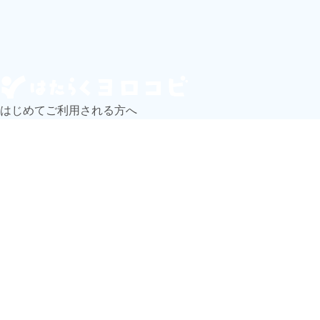
はじめてご利用される方へ
求人検索
掲載企業一覧
じょぶサポッ！(転職のプロに相談)
LINE公式アカウント
よくある質問
お問い合わせ
株式会社BREXA Next
会社概要
事業所一覧
グループ企業一覧
キャリア社員制度について
友人紹介キャンペーン