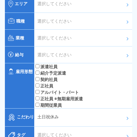
エリア
選択してください
arrow_forward_ios
職種
選択してください
arrow_forward_ios
業種
選択してください
arrow_forward_ios
給与
選択してください
arrow_forward_ios
派遣社員
雇用形態
紹介予定派遣
契約社員
正社員
アルバイト・パート
正社員 ※無期雇用派遣
期間従業員
こだわり
土日祝休み
arrow_forward_ios
タグ
選択してください
arrow_forward_ios