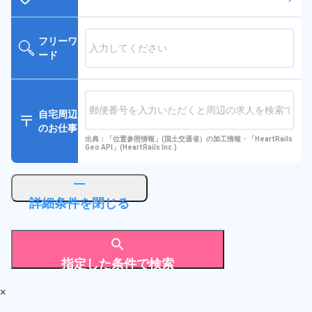
フリーワ
ード
自宅周辺
のお仕事
出典：「位置参照情報」(国土交通省）の加工情報・「HeartRails
Geo API」(HeartRails Inc.)
horizontal_rule
詳細条件を閉じる
search
指定した条件で検索
×