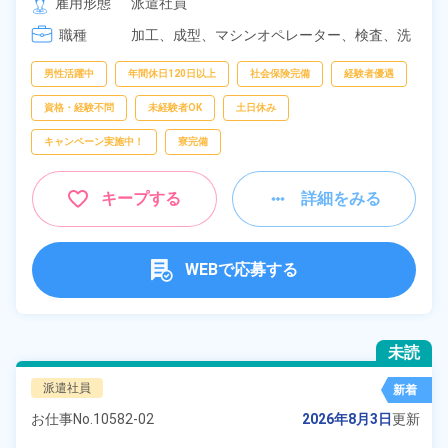
雇用形態
派遣社員
[3] 07:00～16:00

職種
[4] 14:00～23:00

加工、
成型、
マシンオペレーター、
検査、
洗
[5] 17:00～02:00
浄
男性活躍中
年間休日120日以上
社会保険完備
経験者優遇
資格・経験不問
未経験者OK
土日休み
キャンペーン実施中！
寮完備
キープする
詳細をみる
WEBで応募する
未読
派遣社員
新着
お仕事No.
10582-02
2026年8月3日
更新