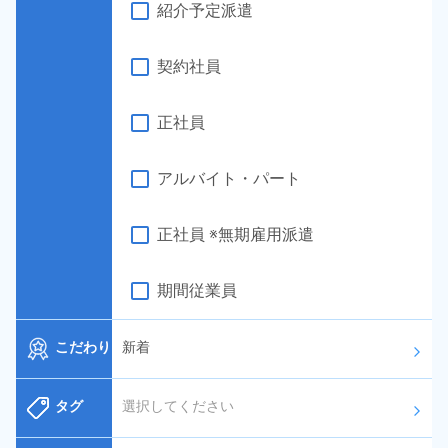
紹介予定派遣
契約社員
正社員
アルバイト・パート
正社員 ※無期雇用派遣
期間従業員
こだわり
新着
arrow_forward_ios
タグ
選択してください
arrow_forward_ios