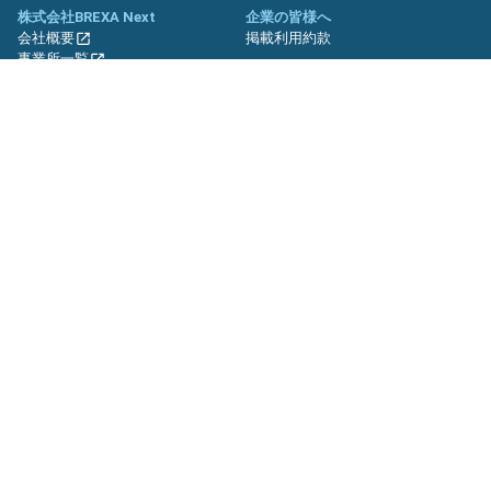
株式会社BREXA Next
企業の皆様へ
会社概要
掲載利用約款
事業所一覧
グループ企業一覧
キャリア社員制度について
関連サイト
友人紹介キャンペーン
期間工.jp
バイトッツ
BREXA Technology キャリア採用
サイト
プライバシーポリシー
利用規約
セキュリティーポリシー
クッキーポリシー
サイトマップ
© BREXA Next inc.All Rights Reserved.