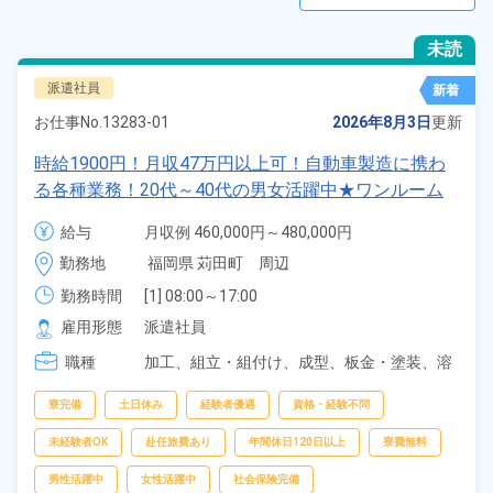
未読
派遣社員
新着
お仕事No.
13283-01
2026年8月3日
更新
時給1900円！月収47万円以上可！自動車製造に携わ
る各種業務！20代～40代の男女活躍中★ワンルーム
寮無料！マイカー通勤OK！無料駐車場あり！赴任旅
給与
月収例 460,000円～480,000円

費会社負担！社員食堂あり！日払いあり！土日休み！
時給 1,900円～1,900円
勤務地
福岡県 苅田町　周辺
特別賞与90万円支給！《福岡県京都郡苅田町》
勤務時間
[1] 08:00～17:00

[2] 20:00～05:00

雇用形態
派遣社員
[3] 06:30～15:00

職種
[4] 14:30～23:00

加工、
組立・組付け、
成型、
板金・塗装、
溶
[5] 22:30～07:00
接、
マシンオペレーター、
部品供給・充填・
運搬、
検査、
物流・配送
寮完備
土日休み
経験者優遇
資格・経験不問
未経験者OK
赴任旅費あり
年間休日120日以上
寮費無料
男性活躍中
女性活躍中
社会保険完備