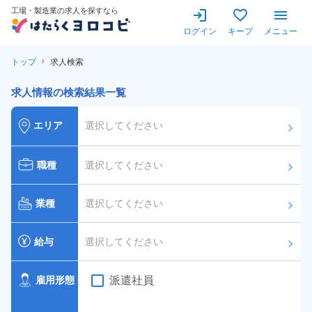
工場・製造業の求人を探すなら
ログイン
キープ
メニュー
トップ
求人検索
求人情報の検索結果一覧
エリア
選択してください
arrow_forward_ios
職種
選択してください
arrow_forward_ios
業種
選択してください
arrow_forward_ios
給与
選択してください
arrow_forward_ios
派遣社員
雇用形態