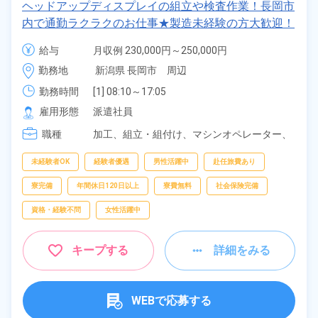
ヘッドアップディスプレイの組立や検査作業！長岡市
内で通勤ラクラクのお仕事★製造未経験の方大歓迎！
重量物の取り扱い無し！マイカー通勤OK！寮費無料
給与
月収例 230,000円～250,000円

で初期費用無！赴任旅費会社負担◎社会保険完備！
時給 1,450円～1,450円
勤務地
新潟県 長岡市　周辺
《新潟県長岡市》
勤務時間
[1] 08:10～17:05

[2] 17:05～02:00

雇用形態
派遣社員
[3] 07:20～15:40

職種
[4] 15:20～23:40

加工、
組立・組付け、
マシンオペレーター、
[5] 23:30～07:30
部品供給・充填・運搬、
清掃
未経験者OK
経験者優遇
男性活躍中
赴任旅費あり
寮完備
年間休日120日以上
寮費無料
社会保険完備
資格・経験不問
女性活躍中
キープする
詳細をみる
WEBで応募する