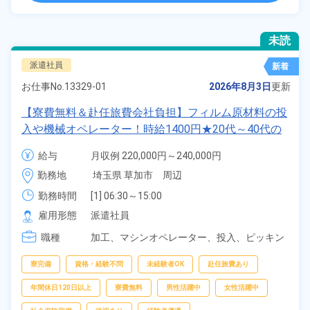
未読
派遣社員
新着
お仕事No.
13329-01
2026年8月3日
更新
【寮費無料＆赴任旅費会社負担】フィルム原材料の投
入や機械オペレーター！時給1400円★20代～40代の
男女活躍中★社員食堂あり！日払いあり！残業少な
給与
月収例 220,000円～240,000円

め！作業着無償貸与◎《埼玉県草加市》
時給 1,400円～1,400円
勤務地
埼玉県 草加市　周辺
勤務時間
[1] 06:30～15:00

[2] 08:30～17:00

雇用形態
派遣社員
[3] 14:30～23:00

職種
[4] 22:30～07:00
加工、
マシンオペレーター、
投入、
ピッキン
グ、
梱包
寮完備
資格・経験不問
未経験者OK
赴任旅費あり
年間休日120日以上
寮費無料
男性活躍中
女性活躍中