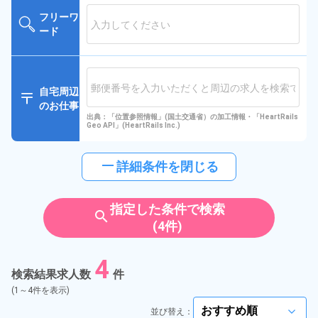
フリーワ
ード
自宅周辺
のお仕事
出典：「位置参照情報」(国土交通省）の加工情報・「HeartRails
Geo API」(HeartRails Inc.)
horizontal_rule
詳細条件を閉じる
指定した条件で検索
search
(4件)
4
検索結果求人数
件
(1～4件を表示)
並び替え：
arrow_forward_ios