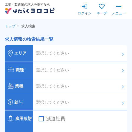
工場・製造業の求人を探すなら
ログイン
キープ
メニュー
トップ
求人検索
求人情報の検索結果一覧
エリア
選択してください
arrow_forward_ios
職種
選択してください
arrow_forward_ios
業種
選択してください
arrow_forward_ios
給与
選択してください
arrow_forward_ios
派遣社員
雇用形態