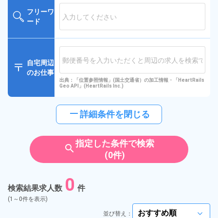
フリーワ
ード
自宅周辺
のお仕事
出典：「位置参照情報」(国土交通省）の加工情報・「HeartRails
Geo API」(HeartRails Inc.)
horizontal_rule
詳細条件を閉じる
指定した条件で検索
search
(0件)
0
検索結果求人数
件
(1～0件を表示)
並び替え：
arrow_forward_ios