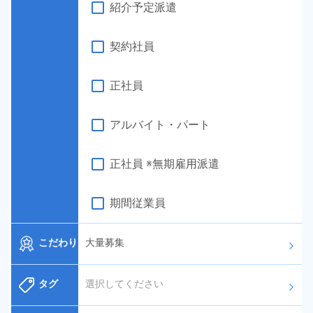
紹介予定派遣
契約社員
正社員
アルバイト・パート
正社員 ※無期雇用派遣
期間従業員
こだわり
大量募集
arrow_forward_ios
タグ
選択してください
arrow_forward_ios