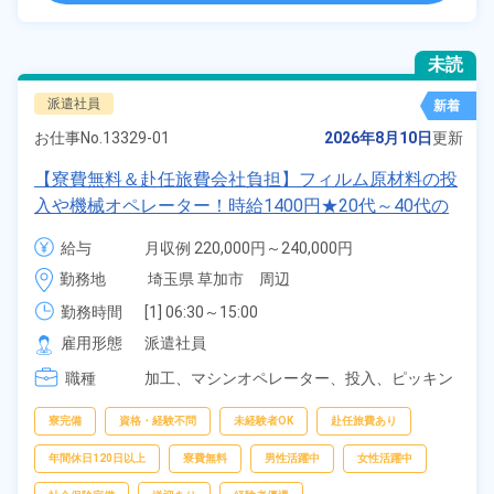
未読
派遣社員
新着
お仕事No.
13329-01
2026年8月10日
更新
【寮費無料＆赴任旅費会社負担】フィルム原材料の投
入や機械オペレーター！時給1400円★20代～40代の
男女活躍中★社員食堂あり！日払いあり！残業少な
給与
月収例 220,000円～240,000円

め！作業着無償貸与◎《埼玉県草加市》
時給 1,400円～1,400円
勤務地
埼玉県 草加市　周辺
勤務時間
[1] 06:30～15:00

[2] 08:30～17:00

雇用形態
派遣社員
[3] 14:30～23:00

職種
[4] 22:30～07:00
加工、
マシンオペレーター、
投入、
ピッキン
グ、
梱包
寮完備
資格・経験不問
未経験者OK
赴任旅費あり
年間休日120日以上
寮費無料
男性活躍中
女性活躍中