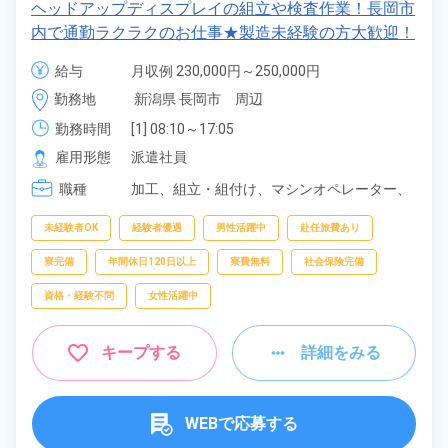
ヘッドアップディスプレイの組立や検査作業！長岡市
内で通勤ラクラクのお仕事★製造未経験の方大歓迎！
重量物の取り扱い無し！マイカー通勤OK！寮費無料
給与
月収例 230,000円～250,000円

で初期費用無！赴任旅費会社負担◎社会保険完備！
時給 1,450円～1,450円
勤務地
新潟県 長岡市　周辺
《新潟県長岡市》
勤務時間
[1] 08:10～17:05

[2] 17:05～02:00

雇用形態
派遣社員
[3] 07:20～15:40

職種
[4] 15:20～23:40

加工、
組立・組付け、
マシンオペレーター、
[5] 23:30～07:30
部品供給・充填・運搬、
清掃
未経験者OK
経験者優遇
男性活躍中
赴任旅費あり
寮完備
年間休日120日以上
寮費無料
社会保険完備
資格・経験不問
女性活躍中
キープする
詳細をみる
WEBで応募する