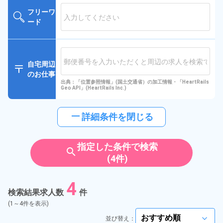
フリーワ
ード
自宅周辺
のお仕事
出典：「位置参照情報」(国土交通省）の加工情報・「HeartRails
Geo API」(HeartRails Inc.)
horizontal_rule
詳細条件を閉じる
指定した条件で検索
search
(4件)
4
検索結果求人数
件
(1～4件を表示)
並び替え：
arrow_forward_ios