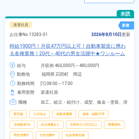
未読
派遣社員
新着
お仕事No.
13283-01
2026年8月10日
更新
時給1900円！月収47万円以上可！自動車製造に携わ
る各種業務！20代～40代の男女活躍中★ワンルーム
寮無料！マイカー通勤OK！無料駐車場あり！赴任旅
給与
月収例 460,000円～480,000円

費会社負担！社員食堂あり！日払いあり！土日休み！
時給 1,900円～1,900円
勤務地
福岡県 苅田町　周辺
特別賞与90万円支給！《福岡県京都郡苅田町》
勤務時間
[1] 08:00～17:00

[2] 20:00～05:00

雇用形態
派遣社員
[3] 06:30～15:00

職種
[4] 14:30～23:00

加工、
組立・組付け、
成型、
板金・塗装、
溶
[5] 22:30～07:00
接、
マシンオペレーター、
部品供給・充填・
運搬、
検査、
物流・配送
寮完備
土日休み
経験者優遇
資格・経験不問
未経験者OK
赴任旅費あり
年間休日120日以上
寮費無料
男性活躍中
女性活躍中
社会保険完備