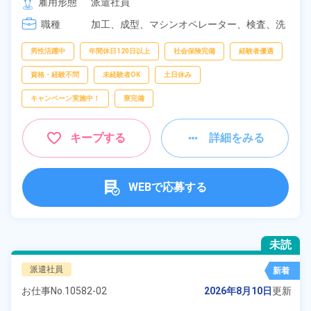
雇用形態
派遣社員
[3] 07:00～16:00

職種
[4] 14:00～23:00

加工、
成型、
マシンオペレーター、
検査、
洗
[5] 17:00～02:00
浄
男性活躍中
年間休日120日以上
社会保険完備
経験者優遇
資格・経験不問
未経験者OK
土日休み
キャンペーン実施中！
寮完備
キープする
詳細をみる
WEBで応募する
未読
派遣社員
新着
お仕事No.
10582-02
2026年8月10日
更新