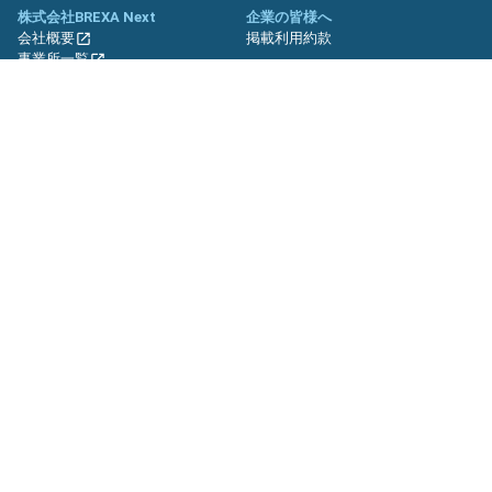
株式会社BREXA Next
企業の皆様へ
会社概要
掲載利用約款
事業所一覧
グループ企業一覧
キャリア社員制度について
関連サイト
友人紹介キャンペーン
期間工.jp
バイトッツ
BREXA Technology キャリア採用
サイト
プライバシーポリシー
利用規約
セキュリティーポリシー
クッキーポリシー
サイトマップ
© BREXA Next inc.All Rights Reserved.