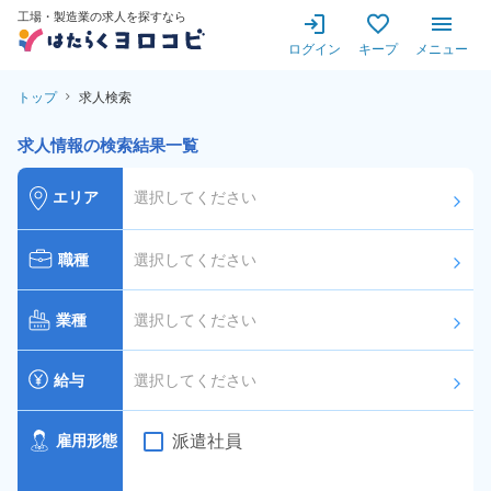
工場・製造業の求人を探すなら
ログイン
キープ
メニュー
トップ
求人検索
求人情報の検索結果一覧
エリア
選択してください
arrow_forward_ios
職種
選択してください
arrow_forward_ios
業種
選択してください
arrow_forward_ios
給与
選択してください
arrow_forward_ios
派遣社員
雇用形態